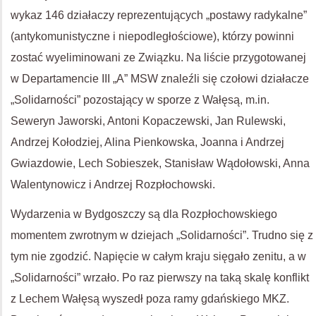
wykaz 146 działaczy reprezentujących „postawy radykalne”
(antykomunistyczne i niepodległościowe), którzy powinni
zostać wyeliminowani ze Związku. Na liście przygotowanej
w Departamencie III „A” MSW znaleźli się czołowi działacze
„Solidarności” pozostający w sporze z Wałęsą, m.in.
Seweryn Jaworski, Antoni Kopaczewski, Jan Rulewski,
Andrzej Kołodziej, Alina Pienkowska, Joanna i Andrzej
Gwiazdowie, Lech Sobieszek, Stanisław Wądołowski, Anna
Walentynowicz i Andrzej Rozpłochowski.
Wydarzenia w Bydgoszczy są dla Rozpłochowskiego
momentem zwrotnym w dziejach „Solidarności”. Trudno się z
tym nie zgodzić. Napięcie w całym kraju sięgało zenitu, a w
„Solidarności” wrzało. Po raz pierwszy na taką skalę konflikt
z Lechem Wałęsą wyszedł poza ramy gdańskiego MKZ.