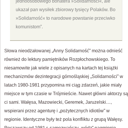
jednoosobowego bohatera »Solidarności«, ale
ukazał pan wysiłek zbiorowy tysięcy Polaków. Bo
»Solidarność« to narodowe powstanie przeciwko
komunistom”.
Słowa nieodżałowanej „Anny Solidarność” można odnieść
również do lektury pamiętników Rozpłochowskiego. To
niesamowite jak wiele z opisanych na kartach tej książki
mechanizmów dezintegracji górnośląskiej „Solidarności” w
latach 1980-1981 przypomina mi ciąg zdarzeń, jakie miały
miejsce w tym czasie w Trójmieście. Nawet główni aktorzy są
ci sami. Wałęsa, Mazowiecki, Geremek, Jaruzelski…,
wspierani przez agenturę i „pożytecznych idiotów” w
regionie. Identyczne były też pola konfliktu z grupą Wałęsy.
Począwszy od 1981 r. samozwańczy „wódz” nagminnie