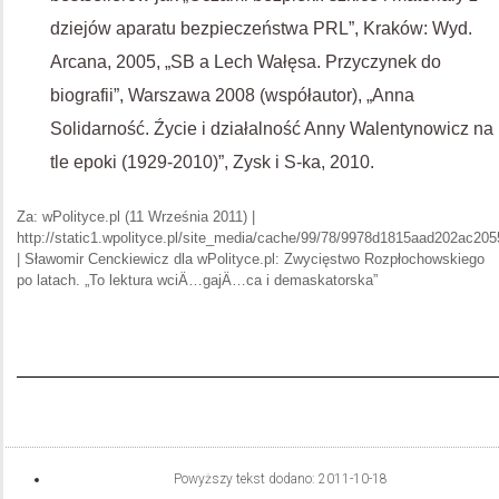
dziejów aparatu bezpieczeństwa PRL”, Kraków: Wyd.
Arcana, 2005, „SB a Lech Wałęsa. Przyczynek do
biografii”, Warszawa 2008 (współautor), „Anna
Solidarność. Źycie i działalność Anny Walentynowicz na
tle epoki (1929-2010)”, Zysk i S-ka, 2010.
Za: wPolityce.pl (11 Września 2011) |
http://static1.wpolityce.pl/site_media/cache/99/78/9978d1815aad202ac20
| Sławomir Cenckiewicz dla wPolityce.pl: Zwycięstwo Rozpłochowskiego
po latach. „To lektura wciÄ…gajÄ…ca i demaskatorska”
Powyższy tekst dodano:
2011-10-18