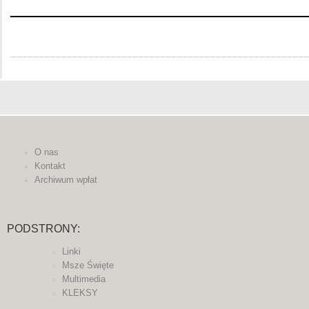
O nas
Kontakt
Archiwum wpłat
PODSTRONY:
Linki
Msze Święte
Multimedia
KLEKSY