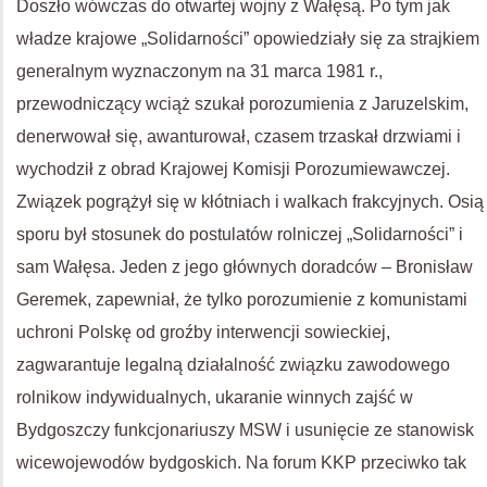
Doszło wówczas do otwartej wojny z Wałęsą. Po tym jak
władze krajowe „Solidarności” opowiedziały się za strajkiem
generalnym wyznaczonym na 31 marca 1981 r.,
przewodniczący wciąż szukał porozumienia z Jaruzelskim,
denerwował się, awanturował, czasem trzaskał drzwiami i
wychodził z obrad Krajowej Komisji Porozumiewawczej.
Związek pogrążył się w kłótniach i walkach frakcyjnych. Osią
sporu był stosunek do postulatów rolniczej „Solidarności” i
sam Wałęsa. Jeden z jego głównych doradców – Bronisław
Geremek, zapewniał, że tylko porozumienie z komunistami
uchroni Polskę od groźby interwencji sowieckiej,
zagwarantuje legalną działalność związku zawodowego
rolnikow indywidualnych, ukaranie winnych zajść w
Bydgoszczy funkcjonariuszy MSW i usunięcie ze stanowisk
wicewojewodów bydgoskich. Na forum KKP przeciwko tak