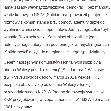
łamał zasady wewnątrzzwiązkowej demokracji, bez mandatu
władz krajowych NSZZ „Solidarność” prowadził potajemne
rozmowy z komunistami a przy pomocy agentury dążył do
wyeliminowania swoich oponentów. Jedną z jego „ofiar” był
właśnie Rozpłochowski. Komuniści obawiali się jego
autentycznego autorytetu i podobnie jak w innych regionach
„Solidarności” dążyli do marginalizacji tego typu działaczy.
Celem nadrzędnym komunistów i ich tajnych służb była
obrona Wałęsy przed „ekstremą” „Solidarności”. W czasie
tzw. kryzysu bydgoskiego w marcu 1981 r. władze PRL i
bezpieka obawiały się odwołania Wałęsy z funkcji
przewodniczącego KKP. W Prognozie rozwoju sytuacji w
KKP przygotowanej w Departamencie III „A” MSW 26 marca
1981 r. czytamy: