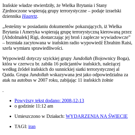
Irańskie władze stwierdziły, że Wielka Brytania i Stany
Zjednoczone wspierają grupy terrorystyczne – podaje izraelski
dziennika
Haaretz
.
„Jesteśmy w posiadaniu dokumentów pokazujących, iż Wielka
Brytania i Ameryka wspierają grupę terrorystyczną kierowaną przez
[Abdolmalek] Rigi, dostarczając jej broń i zaplecze wywiadowcze”
– brzmiała zacytowana w irańskim radio wypowiedź Ebrahim Raisi,
szefa wymiaru sprawiedliwości.
Wypowiedź dotyczy szyickiej
grupy
Jundollah
(Bojownicy Boga),
która w czerwcu br. zabiła 16 policjantów irańskich, należącej
według źródeł irańskich do sunnickiej siatki terrorystycznej al
Qaida. Grupa
Jundollah
wskazywana jest jako odpowiedzialna za
atak na autobus w 2007 roku, zabijając 11 irańskich żołnie
.
Powyższy tekst dodano:
2008-12-13
o godzinie
11:12 am
Umieszczono w Działach:
WYDARZENIA NA ŚWIECIE
TAGI:
iran