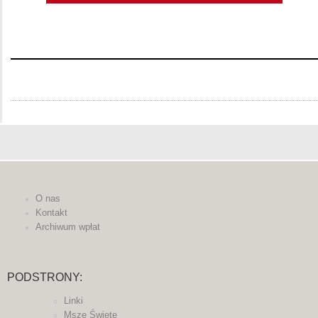
O nas
Kontakt
Archiwum wpłat
PODSTRONY:
Linki
Msze Święte