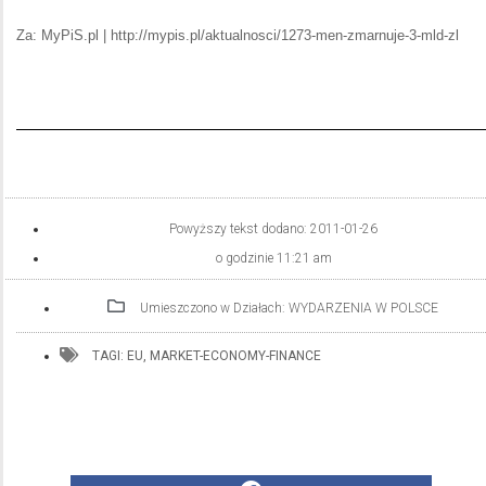
Za: MyPiS.pl | http://mypis.pl/aktualnosci/1273-men-zmarnuje-3-mld-zl
Powyższy tekst dodano:
2011-01-26
o godzinie
11:21 am
Umieszczono w Działach:
WYDARZENIA W POLSCE
TAGI:
EU
,
MARKET-ECONOMY-FINANCE