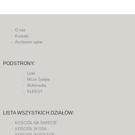
O nas
Kontakt
Archiwum wpłat
PODSTRONY:
Linki
Msze Święte
Multimedia
KLEKSY
LISTA WSZYSTKICH DZIAŁÓW:
KOŚCIÓŁ NA ŚWIECIE
KOŚCIÓŁ W USA
KOŚCIÓŁ W POLSCE