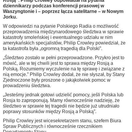
Rosją”. Philip Crowley odpowiadał na pytania
dziennikarzy podczas konferencji prasowej w
Waszyngtonie i – poprzez łącza satelitarne – w Nowym
Jorku.
W odpowiedzi na pytanie Polskiego Radia o możliwość
przeprowadzenia międzynarodowego śledztwa w sprawie
katastrofy smoleńskiej i ewentualnego udziału w nim
amerykańskich specjalistów, Philip Crowley powiedział, że
ta katastrofa była „ogromną tragedią dla Polski”.
„Śledztwo zostało w pełni przeprowadzone. Przykro jest to
mówić, ale w tej chwili jest to sprawa między Rosją a
Polską. Rozumiemy wyczulenie na tę sprawę i związane z
nią emocje.” Philip Crowley dodał, że nie słyszał, by Stany
Zjednoczone były proszone o jakąkolwiek pomoc w
prowadzeniu śledztwa.
„Jesteśmy jednak gotowi udzielić pomocy, jeśli Polska lub
Rosja to zaproponują. Mamy równocześnie nadzieję, że
śledztwo w sprawie tej tragedii nie będzie już utrudniało
poprawy stosunków między Rosją a Polską”.
Philip Crowley jest wicesekretarzem stanu, szefem Biura
Spraw Publicznych i równocześnie rzecznikiem
Departamentu Stanu.