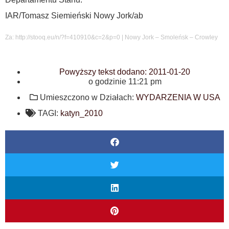
IAR/Tomasz Siemieński Nowy Jork/ab
Za: http://stooq.eu/n/?f=410910&c=2&p=0 | Nowy Jork – Smoleńsk – Crowley
Powyższy tekst dodano:
2011-01-20
o godzinie
11:21 pm
Umieszczono w Działach:
WYDARZENIA W USA
TAGI:
katyn_2010