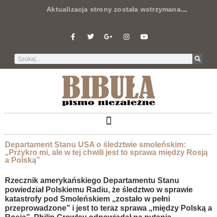
Aktualizacja strony została wstrzymana
…
Departament Stanu USA o śledztwie smoleńskim:
„Przykro mi, ale w tej chwili jest to sprawa między Rosją
a Polską”
Rzecznik amerykańskiego Departamentu Stanu
powiedział Polskiemu Radiu, że śledztwo w sprawie
katastrofy pod Smoleńskiem „zostało w pełni
przeprowadzone” i jest to teraz sprawa „między Polską a