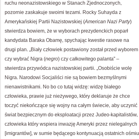
ruchu neonazistowskiego w Stanach Zjednoczonych,
pozornie zaskakuje swoimi tezami. Rocky Suhayda z
Amerykańskiej Partii Nazistowskiej (
American Nazi Party
)
stwierdza bowiem, że w wyborach prezydenckich poparł
kandydata Baraka Obamę, spychając kwestie rasowe na
drugi plan. „Biały człowiek postawiony został przed wyborem
czy wybrać Nigra (
negro
) czy całkowitego palanta” –
stwierdza przywódca nazistowskiej partii. „Osobiście wolę
Nigra. Narodowi Socjaliści nie są bowiem bezmyślnymi
nienawistnikami. No bo co tutaj widzę: widzę białego
człowieka, prawie już nieżywego, który deklaruje że chce
toczyć niekończące się wojny na całym świecie, aby uczynić
świat bezpiecznym do eksploatacji przez Judeo-kapitalistów,
człowieka który wspiera inwazję Ameryki przez nielegalnych
[imigrantów], w sumie będącego kontynuacją ostatnich ośmiu