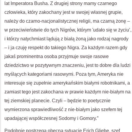
lat Imperatora Busha. Z drugiej strony mamy czarnego
człowieka, który zakochany jest w swojej własnej grupie,
należy do czarno-nacjonalistycznej religii, ma czarną żonę –
w przeciwieństwie do tych Nigrów, którym 'udało się w życiu’,
i którzy natychmiast lądują z białą żoną jako rodzaj nagrody
– i ja czuję respekt do takiego Nigra. Za każdym razem gdy
jakaś prominentna osoba przyjmuje swoje rasowe
dziedzictwo w pozytywnym znaczeniu, jest to dobre dla ludzi
myślących kategoriami rasowymi. Poza tym, Ameryka nie
interesuje się zupełnie amerykańskim białymi robotnikami, a
zamiast tego jest zakochana w prawie każdym nie-białym na
tej ziemskiej planecie. Czyli – będzie to poetycznie
wymierzona sprawiedliwość z nie-białym jako szefem tej
upadającej współczesnej Sodomy i Gomory.”
Podobnie postrzega obecną sytuację Erich Gliebe, szef