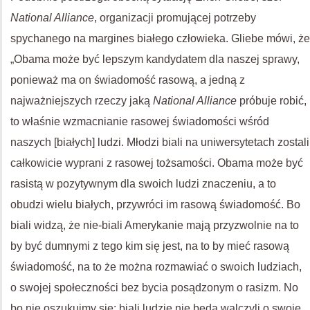
National Alliance
, organizacji promującej potrzeby
spychanego na margines białego człowieka. Gliebe mówi, że
„Obama może być lepszym kandydatem dla naszej sprawy,
ponieważ ma on świadomość rasową, a jedną z
najważniejszych rzeczy jaką
National Alliance
próbuje robić,
to właśnie wzmacnianie rasowej świadomości wśród
naszych [białych] ludzi. Młodzi biali na uniwersytetach zostali
całkowicie wyprani z rasowej tożsamości. Obama może być
rasistą w pozytywnym dla swoich ludzi znaczeniu, a to
obudzi wielu białych, przywróci im rasową świadomość. Bo
biali widzą, że nie-biali Amerykanie mają przyzwolnie na to
by być dumnymi z tego kim się jest, na to by mieć rasową
świadomość, na to że można rozmawiać o swoich ludziach,
o swojej społeczności bez bycia posądzonym o rasizm. No
bo nie oszukujmy się: biali ludzie nie będą walczyli o swoje