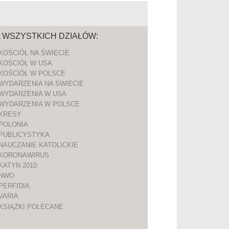
A WSZYSTKICH DZIAŁÓW:
KOŚCIÓŁ NA ŚWIECIE
KOŚCIÓŁ W USA
KOŚCIÓŁ W POLSCE
WYDARZENIA NA ŚWIECIE
WYDARZENIA W USA
WYDARZENIA W POLSCE
KRESY
POLONIA
PUBLICYSTYKA
NAUCZANIE KATOLICKIE
KORONAWIRUS
KATYN 2010
NWO
PERFIDIA
VARIA
KSIĄŻKI POLECANE