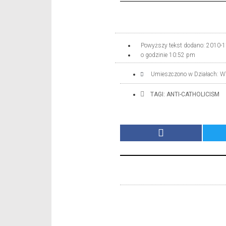
Powyższy tekst dodano:
2010-1
o godzinie
10:52 pm
Umieszczono w Działach:
W
TAGI:
ANTI-CATHOLICISM