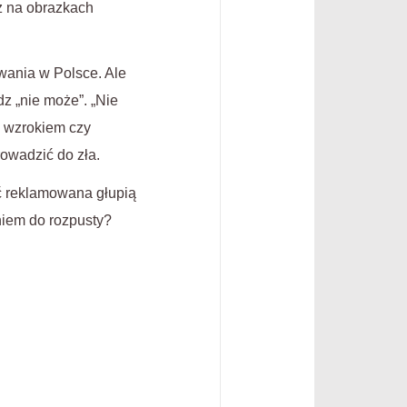
uż na obrazkach
wania w Polsce. Ale
dz „nie może”. „Nie
e wzrokiem czy
rowadzić do zła.
yć reklamowana głupią
iem do rozpusty?