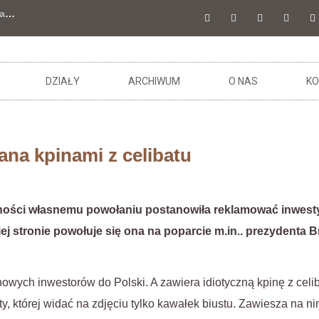
a
…
DZIAŁY
ARCHIWUM
O NAS
KO
na kpinami z celibatu
rności własnemu powołaniu postanowiła reklamować inwesty
ej stronie powołuje się ona na poparcie m.in.. prezydenta 
ych inwestorów do Polski. A zawiera idiotyczną kpinę z celib
ty, której widać na zdjęciu tylko kawałek biustu. Zawiesza na 