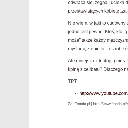
odwraca się, żegna i ucieka d
przestawiających kobietę „za
Nie wiem, w jaki to cudowny
jedno jest pewne. Ktoś, kto ją
może” także każdy mężczyzna, 
myślami, zrobić to, co zrobił 
Ale mniejsza z teologią mora
kpiną z celibatu? Dlaczego
TPT
http://www.youtube.co
Za: Fronda.pl | http://www.fronda.