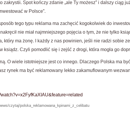
o zakrystii. Spot kończy zdanie „ale Ty możesz” i dalszy ciąg j
inwestować w Polsce”.
 sposób tego typu reklama ma zachęcić kogokolwiek do inwesto
 nakręcił nie miał najmniejszego pojęcia o tym, że nie tylko ksią
który ma żonę. I każdy z nas powinien, jeśli nie radzi sobie z
ów ksiądz. Czyli pomodlić się i zejść z drogi, która mogła go dop
lną. O wiele istotniejsze jest co innego. Dlaczego Polska ma b
 nasz rynek ma być reklamowany lekko zakamuflowanym wezwan
m/watch?v=x2FyfKaXIAU&feature=related
pl/news/czytaj/polska_reklamowana_kpinami_z_celibatu