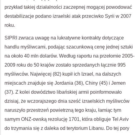
przykład takiej działalności zaczepnej mogącej powodować
destabilizacje podano izraelski atak przeciwko Syrii w 2007
roku.
SIPRI zwraca uwagę na lukratywne kontrakty dotyczące
handlu myśliwcami, podając szacunkową cenę jednej sztuki
na około 40 mln dolarów. Według raportu na przełomie 2005-
2009 roku do 50 krajów zostało sprzedanych łącznie 995
myśliwców. Najwięcej (82) kupił ich Izrael, na dalszych
miejscach znajduje się Jordania (36), Chiny (45) i Jemen
(37). Z kolei dowództwo libańskiej armii poinformowało
dzisiaj, że wczorajszego dnia sześć izraelskich myśliwców
naruszyło przestrzeń powietrzną tego kraju, łamiąc tym
samym ONZ-owską rezolucję 1701, która obliguje Tel Aviv
do trzymania się z daleka od terytorium Libanu. Do tej pory