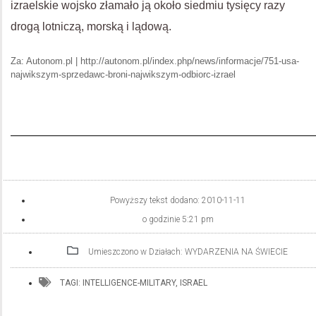
izraelskie wojsko złamało ją około siedmiu tysięcy razy
drogą lotniczą, morską i lądową.
Za: Autonom.pl | http://autonom.pl/index.php/news/informacje/751-usa-
najwikszym-sprzedawc-broni-najwikszym-odbiorc-izrael
Powyższy tekst dodano:
2010-11-11
o godzinie
5:21 pm
Umieszczono w Działach:
WYDARZENIA NA ŚWIECIE
TAGI:
INTELLIGENCE-MILITARY
,
ISRAEL