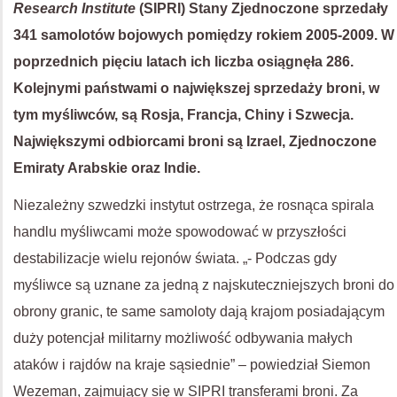
Research Institute
(SIPRI) Stany Zjednoczone sprzedały
341 samolotów bojowych pomiędzy rokiem 2005-2009. W
poprzednich pięciu latach ich liczba osiągnęła 286.
Kolejnymi państwami o największej sprzedaży broni, w
tym myśliwców, są Rosja, Francja, Chiny i Szwecja.
Największymi odbiorcami broni są Izrael, Zjednoczone
Emiraty Arabskie oraz Indie.
Niezależny szwedzki instytut ostrzega, że rosnąca spirala
handlu myśliwcami może spowodować w przyszłości
destabilizacje wielu rejonów świata. „- Podczas gdy
myśliwce są uznane za jedną z najskuteczniejszych broni do
obrony granic, te same samoloty dają krajom posiadającym
duży potencjał militarny możliwość odbywania małych
ataków i rajdów na kraje sąsiednie” – powiedział Siemon
Wezeman, zajmujący się w SIPRI transferami broni. Za