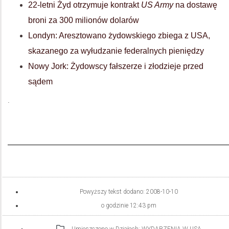
22-letni Żyd otrzymuje kontrakt
US Army
na dostawę
broni za 300 milionów dolarów
Londyn: Aresztowano żydowskiego zbiega z USA,
skazanego za wyłudzanie federalnych pieniędzy
Nowy Jork: Żydowscy fałszerze i złodzieje przed
sądem
.
Powyższy tekst dodano:
2008-10-10
o godzinie
12:43 pm
Umieszczono w Działach:
WYDARZENIA W USA