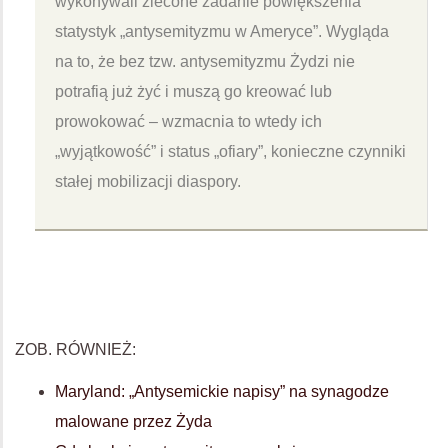
wykonywali zlecone zadanie powiększenia
statystyk „antysemityzmu w Ameryce”. Wygląda
na to, że bez tzw. antysemityzmu Żydzi nie
potrafią już żyć i muszą go kreować lub
prowokować – wzmacnia to wtedy ich
„wyjątkowość” i status „ofiary”, konieczne czynniki
stałej mobilizacji diaspory.
ZOB. RÓWNIEŻ:
Maryland: „Antysemickie napisy” na synagodze
malowane przez Żyda