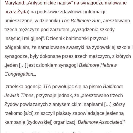
Maryland: „Antysemickie napisy” na synagodze malowane
przez Żyda
) na podstawie zdawkowej informacji
umieszczonej w dzienniku
The Baltimore Sun
, aresztowano
trzech mężczyzn pod zarzutem „wyrządzenia szkody
instytucji religijnej”. Dziennik baltimorski przyznał
półgębkiem, że namalowane swastyki na żydowskiej szkole i
synagodze, były dokonane przez trzech mężczyzn, z których
„jeden […] jest członkiem synagogi
Baltimore Hebrew
Congregation
„.
Izraelska agencja
JTA
powołując się na pismo
Baltimore
Jewish Times
, przyznaje jednak, że „aresztowano trzech
Żydów powiązanych z antysemickimi napisami […] którzy
rzekomo [
sic!
] zniszczyli plakaty zapowiadające jesienną
kampanię [żydowskiej] organizacji
Baltimore Associated
.”