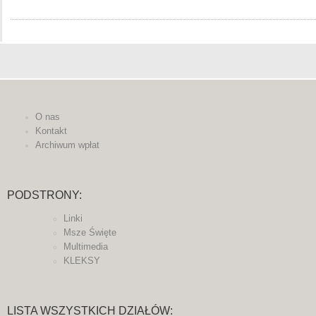
O nas
Kontakt
Archiwum wpłat
PODSTRONY:
Linki
Msze Święte
Multimedia
KLEKSY
LISTA WSZYSTKICH DZIAŁÓW: