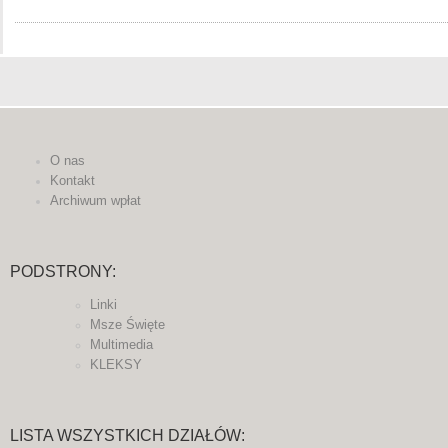
O nas
Kontakt
Archiwum wpłat
PODSTRONY:
Linki
Msze Święte
Multimedia
KLEKSY
LISTA WSZYSTKICH DZIAŁÓW: