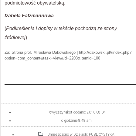
podmiotowość obywatelską.
Izabela Falzmannowa
(
Podkreślenia i dopisy w tekście pochodzą ze strony
źródłowej
)
Za: Strona prof. Mirosława Dakowskiego | http://dakowski.pl//index.php?
option=com_content&task=view&id=2203&Itemid=100
Powyższy tekst dodano:
2010-08-04
o godzinie
8:48 am
Umieszczono w Działach:
PUBLICYSTYKA