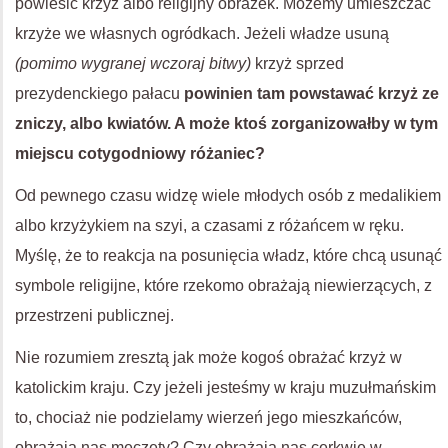
powiesić krzyż albo religijny obrazek. Możemy umieszczać
krzyże we własnych ogródkach. Jeżeli władze usuną
(pomimo wygranej wczoraj bitwy)
krzyż sprzed
prezydenckiego pałacu
powinien tam powstawać krzyż ze
zniczy, albo kwiatów. A może ktoś zorganizowałby w tym
miejscu cotygodniowy różaniec?
Od pewnego czasu widzę wiele młodych osób z medalikiem
albo krzyżykiem na szyi, a czasami z różańcem w ręku.
Myślę, że to reakcja na posunięcia władz, które chcą usunąć
symbole religijne, które rzekomo obrażają niewierzących, z
przestrzeni publicznej.
Nie rozumiem zresztą jak może kogoś obrażać krzyż w
katolickim kraju. Czy jeżeli jesteśmy w kraju muzułmańskim
to, chociaż nie podzielamy wierzeń jego mieszkańców,
obrażają nas meczety? Czy obrażają nas cerkwie w