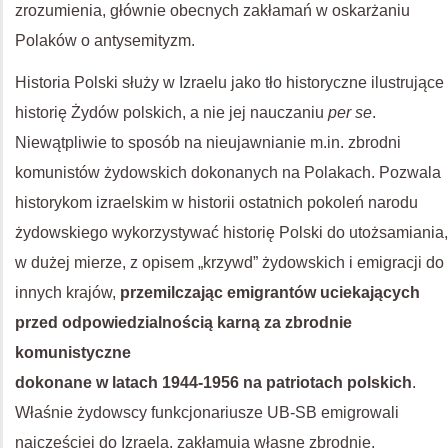
zrozumienia, głównie obecnych zakłamań w oskarżaniu
Polaków o antysemityzm.
Historia Polski służy w Izraelu jako tło historyczne ilustrujące
historię Żydów polskich, a nie jej nauczaniu
per se
.
Niewątpliwie to sposób na nieujawnianie m.in. zbrodni
komunistów żydowskich dokonanych na Polakach. Pozwala
historykom izraelskim w historii ostatnich pokoleń narodu
żydowskiego wykorzystywać historię Polski do utożsamiania,
w dużej mierze, z opisem „krzywd” żydowskich i emigracji do
innych krajów,
przemilczając emigrantów uciekających
przed odpowiedzialnością karną za zbrodnie
komunistyczne
dokonane w latach 1944-1956 na patriotach polskich
.
Właśnie żydowscy funkcjonariusze UB-SB emigrowali
najczęściej do Izraela, zakłamują własne zbrodnie,