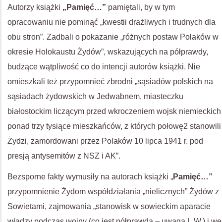
Autorzy książki
„Pamięć…”
pamiętali, by w tym
opracowaniu nie pominąć „kwestii drażliwych i trudnych dla
obu stron”. Zadbali o pokazanie „różnych postaw Polaków w
okresie Holokaustu Żydów”, wskazujących na półprawdy,
budzące wątpliwość co do intencji autorów książki. Nie
omieszkali też przypomnieć zbrodni „sąsiadów polskich na
sąsiadach żydowskich w Jedwabnem, miasteczku
białostockim liczącym przed wkroczeniem wojsk niemieckich
ponad trzy tysiące mieszkańców, z których połowę2 stanowili
Żydzi, zamordowani przez Polaków 10 lipca 1941 r. pod
presją antysemitów z NSZ i AK”.
Bezsporne fakty wymusiły na autorach książki „
Pamięć…”
przypomnienie Żydom współdziałania „nielicznych” Żydów z
Sowietami, zajmowania „stanowisk w sowieckim aparacie
władzy podczas wojny (co jest półprawdą – uwaga L.W.) i we