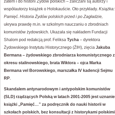
zatem i do historii Żydów polskich – zaliczani są autorzy i
współautorzy książek o Holokauście. Oto przykłady.
Książka:
Pamięć. Historia Żydów polskich przed i po Zagładzie,
ukrywa prawdę m.in. w szkolnym nauczaniu o zbrodniach
komunistów żydowskich. Ukazała się nakładem Fundacji
Shalom pod redakcją prof. Feliksa
Tycha
– dyrektora
Żydowskiego Instytutu Historycznego (ŹIH), zięcia
Jakuba
Bermana – żydowskiego zbrodniarza komunistycznego z
okresu stalinowskiego, brata Wiktora – ojca Marka
Bermana vel Borowskiego, marszałka IV kadencji Sejmu
RP
.
Skandalem antynarodowym i antypolskim komunistów
(SLD) rządzących Polską w latach 2001-2005 jest uznanie
książki „Pamięć…” za podręcznik do nauki historii w
szkołach polskich, bez konsultacji z historykami polskimi