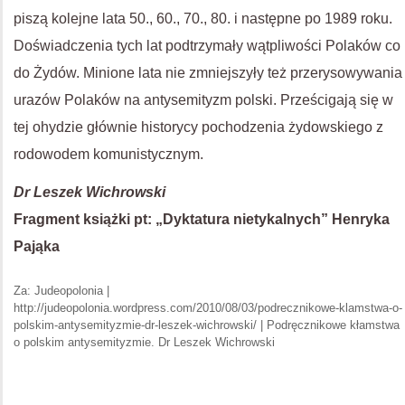
piszą kolejne lata 50., 60., 70., 80. i następne po 1989 roku.
Doświadczenia tych lat podtrzymały wątpliwości Polaków co
do Żydów. Minione lata nie zmniejszyły też przerysowywania
urazów Polaków na antysemityzm polski. Prześcigają się w
tej ohydzie głównie historycy pochodzenia żydowskiego z
rodowodem komunistycznym.
Dr Leszek Wichrowski
Fragment książki pt: „Dyktatura nietykalnych” Henryka
Pająka
Za: Judeopolonia |
http://judeopolonia.wordpress.com/2010/08/03/podrecznikowe-klamstwa-o-
polskim-antysemityzmie-dr-leszek-wichrowski/ | Podręcznikowe kłamstwa
o polskim antysemityzmie. Dr Leszek Wichrowski