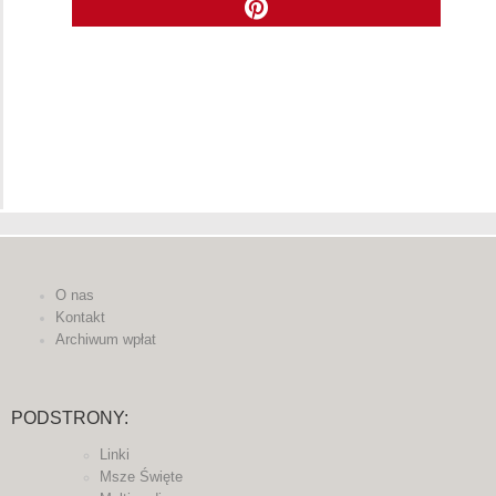
O nas
Kontakt
Archiwum wpłat
PODSTRONY:
Linki
Msze Święte