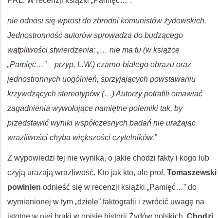
PRL. W recenzji książki „Pamięć…”:
nie odnosi się wprost do zbrodni komunistów żydowskich.
Jednostronność autorów sprowadza do budzącego
wątpliwości stwierdzenia: „… nie ma tu (w książce
„Pamięć…” – przyp. L.W.) czarno-białego obrazu oraz
jednostronnych uogólnień, sprzyjających powstawaniu
krzywdzących stereotypów (…) Autorzy potrafili omawiać
zagadnienia wywołujące namiętne polemiki tak, by
przedstawić wyniki współczesnych badań nie urażając
wrażliwości chyba większości czytelników.”
Z wypowiedzi tej nie wynika, o jakie chodzi fakty i kogo lub
czyją urażają wrażliwość. Kto jak kto, ale prof.
Tomaszewski
powinien
odnieść się w recenzji książki „Pamięć…” do
wymienionej w tym „dziele” faktografii i zwrócić uwagę na
istotne w niej braki w opisie historii Żydów polskich.
Chodzi