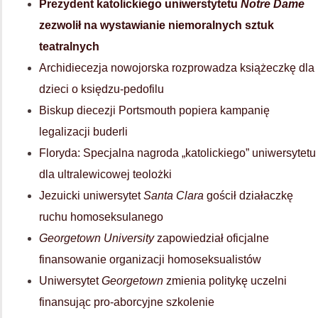
Prezydent katolickiego uniwerstytetu
Notre Dame
zezwolił na wystawianie niemoralnych sztuk
teatralnych
Archidiecezja nowojorska rozprowadza książeczkę dla
dzieci o księdzu-pedofilu
Biskup diecezji Portsmouth popiera kampanię
legalizacji buderli
Floryda: Specjalna nagroda „katolickiego” uniwersytetu
dla ultralewicowej teolożki
Jezuicki uniwersytet
Santa Clara
gościł działaczkę
ruchu homoseksulanego
Georgetown University
zapowiedział oficjalne
finansowanie organizacji homoseksualistów
Uniwersytet
Georgetown
zmienia politykę uczelni
finansując pro-aborcyjne szkolenie