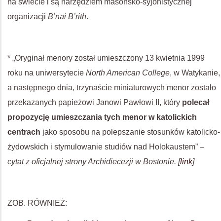
na świecie i są narzędziem masońsko-syjonistycznej
organizacji
B’nai B’rith
.
* „Oryginał menory został umieszczony 13 kwietnia 1999
roku na uniwersytecie
North American College
, w Watykanie,
a następnego dnia, trzynaście miniaturowych menor zostało
przekazanych papieżowi Janowi Pawłowi II, który
polecał
propozycję umieszczania tych menor w katolickich
centrach
jako sposobu na polepszanie stosunków katolicko-
żydowskich i stymulowanie studiów nad Holokaustem” –
cytat z oficjalnej strony Archidiecezji w Bostonie. [
link
]
ZOB. RÓWNIEŻ: