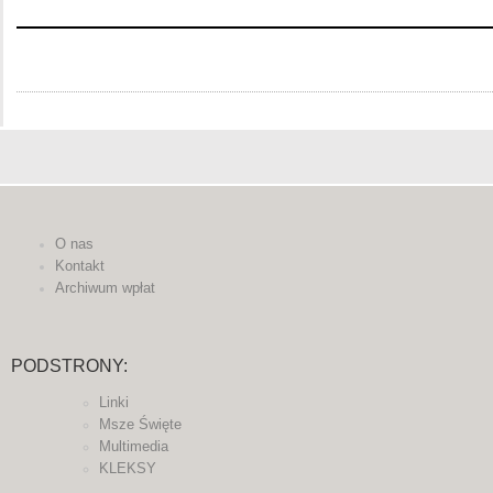
O nas
Kontakt
Archiwum wpłat
PODSTRONY:
Linki
Msze Święte
Multimedia
KLEKSY