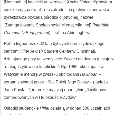
[Nominalnie] katolicki uniwerstytet
Xavier University
otwiera
się szerzej „na świat”: oto zatrudnił na płatnym stanowisku
dyrektora-założyciela ośrodka o [ohydnej] nazwie
„Zaangażowania Społeczności Międzyreligijnej” (
Interfaith
Community Engagement
) – rabina Abie Ingbera.
Rabin Ingber przez 32 lata był dyrektorem żydowskiego
centrum
Hillel Jewish Student Center
w Cincinnati,
działającego przy uniwersytecie
Xavier
i od dawna gustuje w
„dialogu żydowsko-katolickim”. Np. 1999 roku zapalił w
Watykanie menorę w związku obchodami
HaShoah
–
zorganizowanej przez – Daj Pokój Jego Duszy – papieża
Jana Pawła II*, imprezie mającej upamiętnić „6 milionów
zamordowanych w Holokauście Żydów”.
Ośrodki studenckie
Hillel
działają w ponad 500 uczelniach