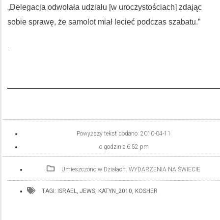
„Delegacja odwołała udziału [w uroczystościach] zdając
sobie sprawę, że samolot miał lecieć podczas szabatu.”
.
Powyższy tekst dodano:
2010-04-11
o godzinie
6:52 pm
Umieszczono w Działach:
WYDARZENIA NA ŚWIECIE
TAGI:
ISRAEL
,
JEWS
,
KATYN_2010
,
KOSHER