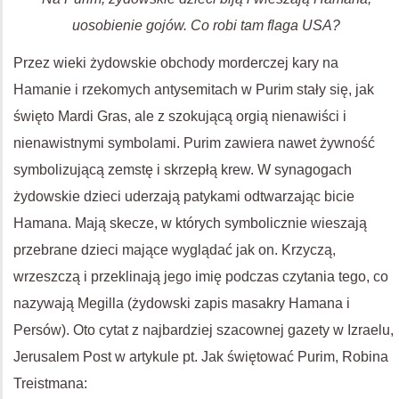
uosobienie gojów. Co robi tam flaga USA?
Przez wieki żydowskie obchody morderczej kary na
Hamanie i rzekomych antysemitach w Purim stały się, jak
święto Mardi Gras, ale z szokującą orgią nienawiści i
nienawistnymi symbolami. Purim zawiera nawet żywność
symbolizującą zemstę i skrzepłą krew. W synagogach
żydowskie dzieci uderzają patykami odtwarzając bicie
Hamana. Mają skecze, w których symbolicznie wieszają
przebrane dzieci mające wyglądać jak on. Krzyczą,
wrzeszczą i przeklinają jego imię podczas czytania tego, co
nazywają Megilla (żydowski zapis masakry Hamana i
Persów). Oto cytat z najbardziej szacownej gazety w Izraelu,
Jerusalem Post w artykule pt. Jak świętować Purim, Robina
Treistmana: