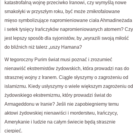
katastrofalną wojnę przeciwko Iranowi, czy wymyślą nowe
smakołyki w przyszłym roku, być może zmikrofalowane
mięso symbolizujące napromieniowane ciała Ahmadineżada
i setek tysięcy Irańczyków napromieniowanych atomem? Czy
jest lepszy sposób dla syjonistów, by „wyrazili swoją miłość
do bliźnich niż talerz „uszy Hamana?
W tegoroczny Purim świat musi poznać i zrozumieć
nienawiść ekstremistów żydowskich, która prowadzi nas do
strasznej wojny z Iranem. Ciągle słyszymy o zagrożeniu od
islamizmu. Kiedy usłyszymy o wiele większym zagrożeniu od
żydowskiego ekstremizmu, który prowadzi świat do
Armageddonu w Iranie? Jeśli nie zapobiegniemy temu
aktowi żydowskiej nienawiści i morderstwu, Irańczycy,
Amerykanie i ludzie na całym świecie będą strasznie
cierpieć.