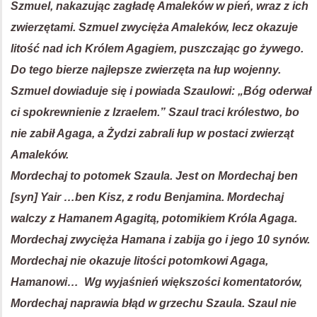
Szmuel, nakazując zagładę Amaleków w pień, wraz z ich
zwierzętami. Szmuel zwycięża Amaleków, lecz okazuje
litość nad ich Królem Agagiem, puszczając go żywego.
Do tego bierze najlepsze zwierzęta na łup wojenny.
Szmuel dowiaduje się i powiada Szaulowi: „Bóg oderwał
ci spokrewnienie z Izraelem.” Szaul traci królestwo, bo
nie zabił Agaga, a Żydzi zabrali łup w postaci zwierząt
Amaleków.
Mordechaj to potomek Szaula. Jest on Mordechaj ben
[syn] Yair …ben Kisz, z rodu Benjamina. Mordechaj
walczy z Hamanem Agagitą, potomikiem Króla Agaga.
Mordechaj zwycięża Hamana i zabija go i jego 10 synów.
Mordechaj nie okazuje litości potomkowi Agaga,
Hamanowi… Wg wyjaśnień większości komentatorów,
Mordechaj naprawia błąd w grzechu Szaula. Szaul nie