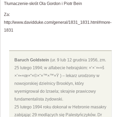
Tłumaczenie-skrót Ola Gordon i Piotr Bein
Za:
http://www.davidduke.com/general/1831_1831.html#more-
1831
Baruch Goldstein
(ur. 9 lub 12 grudnia 1956, zm.
25 lutego 1994; w alfabecie hebrajskim: ×‘×¨×•×š
×’×•×œ×“×©×˜×™×™×Ÿ ) – lekarz urodzony w
nowojorskiej dzielnicy Brooklyn, który
wyemigrował do Izraela; skrajnie prawicowy
fundamentalista żydowski.
25 lutego 1994 roku dokonał w Hebronie masakry
zabijając 29 modlących się Palestyńczyków. Dr