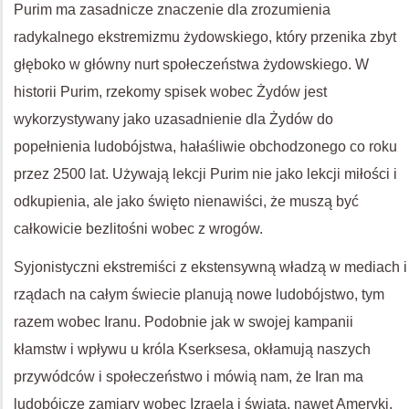
Purim ma zasadnicze znaczenie dla zrozumienia
radykalnego ekstremizmu żydowskiego, który przenika zbyt
głęboko w główny nurt społeczeństwa żydowskiego. W
historii Purim, rzekomy spisek wobec Żydów jest
wykorzystywany jako uzasadnienie dla Żydów do
popełnienia ludobójstwa, hałaśliwie obchodzonego co roku
przez 2500 lat. Używają lekcji Purim nie jako lekcji miłości i
odkupienia, ale jako święto nienawiści, że muszą być
całkowicie bezlitośni wobec z wrogów.
Syjonistyczni ekstremiści z ekstensywną władzą w mediach i
rządach na całym świecie planują nowe ludobójstwo, tym
razem wobec Iranu. Podobnie jak w swojej kampanii
kłamstw i wpływu u króla Kserksesa, okłamują naszych
przywódców i społeczeństwo i mówią nam, że Iran ma
ludobójcze zamiary wobec Izraela i świata, nawet Ameryki.