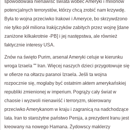
spowodowała nienawiść świata wobec Ameryki i milionów
potencjalnych terrorystów, którzy chcą zrobić nam krzywdę.
Była to wojna przeciwko Irakowi i Ameryce, bo skrzywdzono
nie tylko pół miliona Irakijczyków zabitych przez wojnę [dane
zaniżone kilkakrotnie -PB] i jej następstwa, ale również
faktycznie interesy USA.
Znów na święto Purim, arsenał Ameryki celuje w kierunku
wroga Izraela ”” Iran. Więcej naszych dzieci przygotowuje się
w ofierze na ołtarzu paranoi Izraela. Jeśli ta wojna
rozpocznie się, mogłaby być ostatnim aktem amerykańskiej
republiki zmienionej w imperium. Pogrąży cały świat w
chaosie i wyzwoli nienawiść i terroryzm, skierowany
przeciwko Amerykanom w kraju i zagranicą na nadchodzące
lata. Iran to starożytne państwo Persja, a prezydent Iranu jest
kreowany na nowego Hamana. Żydowscy maklerzy