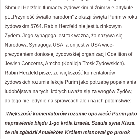
Shmuel Herzfeld tłumaczy żydowskim bliźnim w e-artykule
pt. „Przynieść światło narodom” z okazji święta Purim w roku
żydowskim 5764. Rabin Herzfeld nie jest tuzinkowym
Żydem. Jego synagoga jest tak ważna, ża nazywa się
Narodowa Synagoga USA, a on jest w USA wice-
prezydentem doniosłej żydowskiej organizacji Coalition of
Jewish Concerns, Amcha (Koalicja Trosk Żydowskich).
Rabin Herzfeld pisze, że większość komentatorów
żydowskich rozumie lekcje Purim jako potrzebę popełniania
ludobójstwa na tych, których uważa się za wrogów Żydów,
do tego nie jedynie na sprawcach ale i na ich potomstwie:
„
Większość komentatorów rozumie opowieść Purim jako
naprawienie błędu 1-go króla Izraela, Szaula syna Kisza,
że nie zgładził Amaleków. Królem mianował go prorok