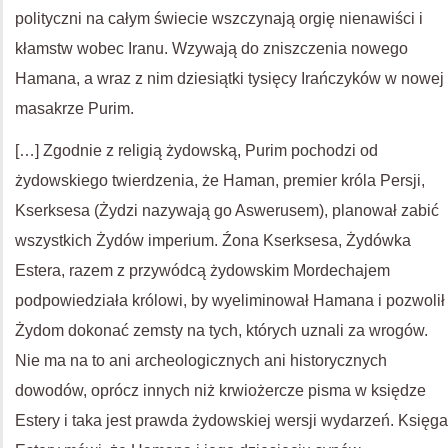
polityczni na całym świecie wszczynają orgię nienawiści i
kłamstw wobec Iranu. Wzywają do zniszczenia nowego
Hamana, a wraz z nim dziesiątki tysięcy Irańczyków w nowej
masakrze Purim.
[…] Zgodnie z religią żydowską, Purim pochodzi od
żydowskiego twierdzenia, że Haman, premier króla Persji,
Kserksesa (Żydzi nazywają go Aswerusem), planował zabić
wszystkich Żydów imperium. Źona Kserksesa, Żydówka
Estera, razem z przywódcą żydowskim Mordechajem
podpowiedziała królowi, by wyeliminował Hamana i pozwolił
Żydom dokonać zemsty na tych, których uznali za wrogów.
Nie ma na to ani archeologicznych ani historycznych
dowodów, oprócz innych niż krwiożercze pisma w księdze
Estery i taka jest prawda żydowskiej wersji wydarzeń. Księga