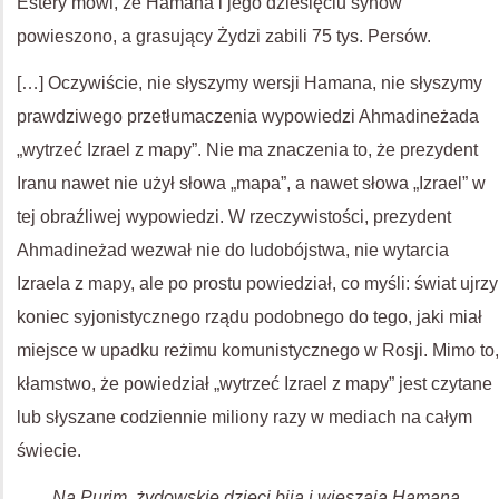
Estery mówi, że Hamana i jego dziesięciu synów
powieszono, a grasujący Żydzi zabili 75 tys. Persów.
[…] Oczywiście, nie słyszymy wersji Hamana, nie słyszymy
prawdziwego przetłumaczenia wypowiedzi Ahmadineżada
„wytrzeć Izrael z mapy”. Nie ma znaczenia to, że prezydent
Iranu nawet nie użył słowa „mapa”, a nawet słowa „Izrael” w
tej obraźliwej wypowiedzi. W rzeczywistości, prezydent
Ahmadineżad wezwał nie do ludobójstwa, nie wytarcia
Izraela z mapy, ale po prostu powiedział, co myśli: świat ujrzy
koniec syjonistycznego rządu podobnego do tego, jaki miał
miejsce w upadku reżimu komunistycznego w Rosji. Mimo to,
kłamstwo, że powiedział „wytrzeć Izrael z mapy” jest czytane
lub słyszane codziennie miliony razy w mediach na całym
świecie.
Na Purim, żydowskie dzieci biją i wieszają Hamana,