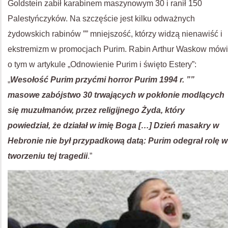
Goldstein zabił karabinem maszynowym 30 i ranił 150
Palestyńczyków. Na szczęście jest kilku odważnych
żydowskich rabinów ”” mniejszość, którzy widzą nienawiść i
ekstremizm w promocjach Purim. Rabin Arthur Waskow mówi
o tym w artykule „Odnowienie Purim i święto Estery”:
„
Wesołość Purim przyćmi horror Purim 1994 r. ””
masowe zabójstwo 30 trwających w pokłonie modlących
się muzułmanów, przez religijnego Żyda, który
powiedział, że działał w imię Boga […] Dzień masakry w
Hebronie nie był przypadkową datą: Purim odegrał rolę w
tworzeniu tej tragedii
.”