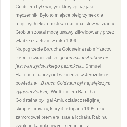
Goldstein był świętym, który zginął jako
męczennik. Było to miejsce pielgrzymek dla
religijnych ekstremistów i nacjonalistów w Izraelu.
Grób ten został mocą ustawy zlikwidowany przez
władze izraelskie w roku 1999.
Na pogrzebie Barucha Goldsteina rabin Yaacov
Perrin oświadczył, że „
jeden milion Arabów nie
jest wart żydowskiego paznokcia
„, Shmuel
Hacohen, nauczyciel w koledżu w Jerozolimie,
powiedział: „
Baruch Goldstein był największym
żyjącym Żydem
„. Wielbicielem Barucha
Goldsteina był Igal Amir, działacz religijnej
skrajnej prawicy, który 4 listopada 1995 roku
zamordował premiera Izraela Icchaka Rabina,
zwolennika pokojowych negocjacji z