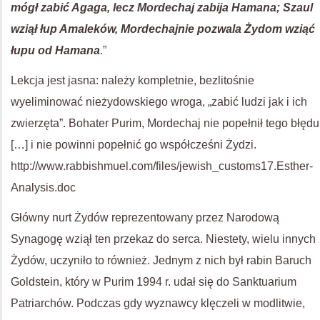
mógł zabić Agaga, lecz Mordechaj zabija Hamana; Szaul
wziął łup Amaleków, Mordechajnie pozwala Żydom wziąć
łupu od Hamana
.”
Lekcja jest jasna: należy kompletnie, bezlitośnie
wyeliminować nieżydowskiego wroga, „zabić ludzi jak i ich
zwierzęta”. Bohater Purim, Mordechaj nie popełnił tego błędu
[…] i nie powinni popełnić go współcześni Żydzi.
http://www.rabbishmuel.com/files/jewish_customs17.Esther-
Analysis.doc
Główny nurt Żydów reprezentowany przez Narodową
Synagogę wziął ten przekaz do serca. Niestety, wielu innych
Żydów, uczyniło to również. Jednym z nich był rabin Baruch
Goldstein, który w Purim 1994 r. udał się do Sanktuarium
Patriarchów. Podczas gdy wyznawcy klęczeli w modlitwie,