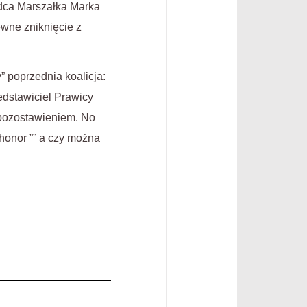
radca Marszałka Marka
ewne zniknięcie z
 poprzednia koalicja:
dstawiciel Prawicy
 pozostawieniem. No
 honor ”” a czy można