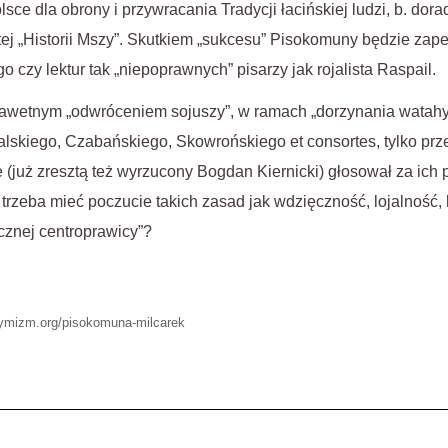
sce dla obrony i przywracania Tradycji łacińskiej ludzi, b. do
itej „Historii Mszy”. Skutkiem „sukcesu” Pisokomuny będzie zap
o czy lektur tak „niepoprawnych” pisarzy jak rojalista Raspail.
ławetnym „odwróceniem sojuszy”, w ramach „dorzynania watahy”
skiego, Czabańskiego, Skowrońskiego et consortes, tylko prze
 (już zresztą też wyrzucony Bogdan Kiernicki) głosował za ich
 trzeba mieć poczucie takich zasad jak wdzięczność, lojalność,
cznej centroprawicy”?
itymizm.org/pisokomuna-milcarek