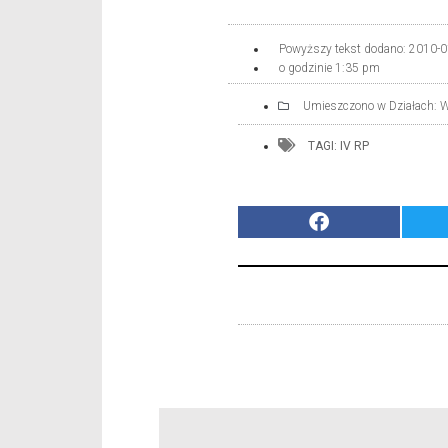
Powyższy tekst dodano:
2010-0
o godzinie
1:35 pm
Umieszczono w Działach:
W
TAGI:
IV RP