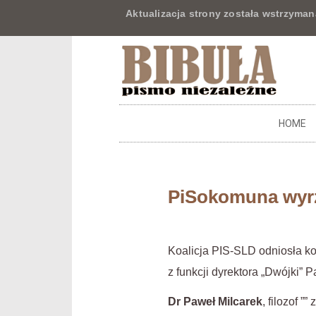
Aktualizacja strony została wstrzyman
HOME
PiSokomuna wyrz
Koalicja PIS-SLD odniosła ko
z funkcji dyrektora „Dwójki” P
Dr Paweł Milcarek
, filozof ”