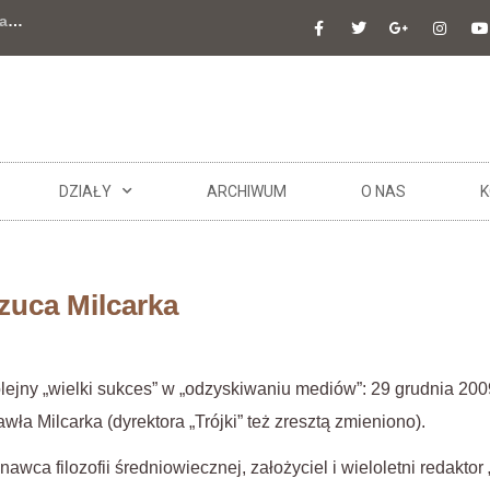
a
…
DZIAŁY
ARCHIWUM
O NAS
K
uca Milcarka
lejny „wielki sukces” w „odzyskiwaniu mediów”: 29 grudnia 200
awła Milcarka (dyrektora „Trójki” też zresztą zmieniono).
” znawca filozofii średniowiecznej, założyciel i wieloletni redaktor 