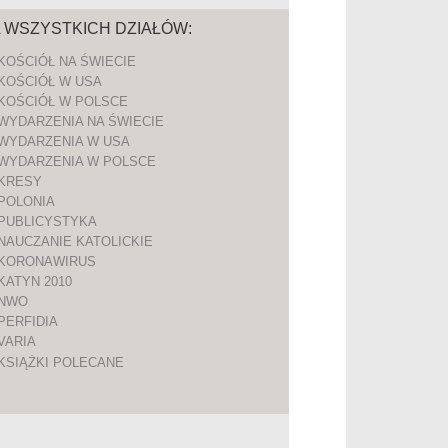
A WSZYSTKICH DZIAŁÓW:
KOŚCIÓŁ NA ŚWIECIE
KOŚCIÓŁ W USA
KOŚCIÓŁ W POLSCE
WYDARZENIA NA ŚWIECIE
WYDARZENIA W USA
WYDARZENIA W POLSCE
KRESY
POLONIA
PUBLICYSTYKA
NAUCZANIE KATOLICKIE
KORONAWIRUS
KATYN 2010
NWO
PERFIDIA
VARIA
KSIĄŻKI POLECANE