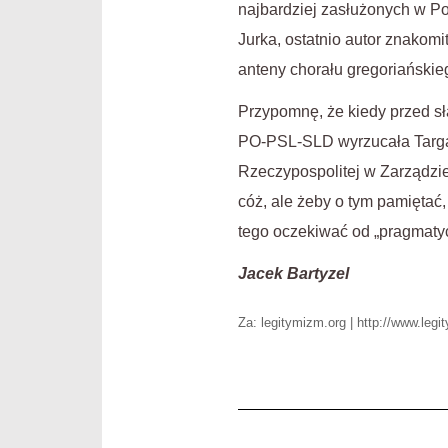
najbardziej zasłużonych w Pol
Jurka, ostatnio autor znakom
anteny chorału gregoriańskieg
Przypomnę, że kiedy przed s
PO-PSL-SLD wyrzucała Targal
Rzeczypospolitej w Zarządzie
cóż, ale żeby o tym pamiętać,
tego oczekiwać od „pragmaty
Jacek Bartyzel
Za: legitymizm.org | http://www.leg