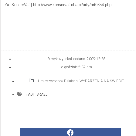
Za: KonserVat | http://www.konservat.cba.pl/arty/art0354.php
Powyższy tekst dodano:
2009-12-28
o godzinie
2:37 pm
Umieszczono w Działach:
WYDARZENIA NA ŚWIECIE
TAGI:
ISRAEL