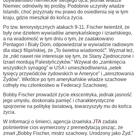
obywatelstwo niemieckie swojego ojca, jednak władze
Niemiec odmówiły tej prośby. Podobnie uczyniły władze
Islandii, choć przyznały mu prawo do osiedlenia się w tym
kraju, gdzie mieszkał do końca życia.
Po tzw. terrorystycznych atakach 9-11, Fischer twierdził, że
były one dziełem wywiadów amerykańskiego i izraelskiego,
a na wiadomość w tym dniu o tym, że zaatakowano
Pentagon i Biały Dom, odpowiedział w wywiadzie radiowym
dla stacji filipińskiej, że „To świetna wiadomość”. Wyznał też,
że „nikt nawet nie interesuje się tym, że Stany Zjednoczone i
Izrael mordują Palestyńczyków.” Wzywał do „zamknięcia
wszystkich synagog” w USA i unieszkodliwienia „setek
tysięcy przywódców żydowskich w Ameryce” i „aresztowania
Żydów”. Wkrótce po tym amerykańskie władze szachowe
cofnęły mu członkostwo w Federacji Szachowej.
Bobby Fischer prowadził życie ekscentryka, jednak jasność
jego umysłu, doskonała pamięć i charakterystyczne
spojrzenie na politykę światową, towarzyszyły mu do końca
życia.
W informacji o śmierci, agencja izraelska
JTA
zadała
pośmiertnie cios wymierzony z premedytacją pisząc, że
zmarł „Bobby Fischer, mistrz szachowy. Urodzony jako Żyd.”