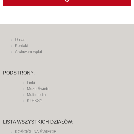
O nas
Kontakt
Archiwum wpłat
PODSTRONY:
Linki
Msze Święte
Multimedia
KLEKSY
LISTA WSZYSTKICH DZIAŁÓW:
KOŚCIÓŁ NA ŚWIECIE