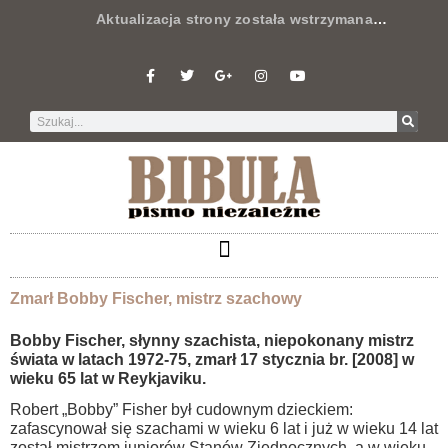
Aktualizacja strony została wstrzymana
…
Zmarł Bobby Fischer, mistrz szachowy
Bobby Fischer, słynny szachista, niepokonany mistrz
świata w latach 1972-75, zmarł 17 stycznia br. [2008] w
wieku 65 lat w Reykjaviku.
Robert „Bobby” Fisher był cudownym dzieckiem:
zafascynował się szachami w wieku 6 lat i już w wieku 14 lat
został mistrzem juniorów Stanów Zjednocznych, a w wieku