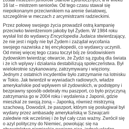
16 lat – mistrzem seniorów. Od tego czasu stawał się
niepokonanym przeciwnikiem na arenie światowej,
szczególnie w meczach z arcymistrzami radzieckimi.
Przez połowę swojego życia prowadził ostrą kampanię
przeciwko twierdzeniom jakoby był Żydem. W 1984 roku
wysłał list do wydawcy
Encyclopedia Judaica
stwierdzający,
że nie jest i nigdy nie był Żydem i zażądał wycofania
swojego nazwiska z tej encykopedii, co wydawcy uczynili.
Od mniej więcej tego czasu toczył bój ze środowiskiem
żydowskim twierdząc otwarcie, że Żydzi są zgubą dla świata
i że ich wplywy i działania destabilizują społeczeństwa. Był
wielokrotnie szykanowany, zatrzymywany i więziony.
Jednym z ostatnich incydentów było zatrzymanie na lotnisku
w Tokio. Jak twierdził w wywiadach radiowych, władze
amerykańskie pod wpływem sił żydowskich, w podstępny i
bezprawny sposób odebrały mu paszport, co było przyczyną
zatrzymania go w 2004 roku i wydalenia z Japonii, gdzie
mieszkal ze swoją żoną – Japonką, również mistrzynią
szachową. Dowodził, że paszport, którym się posługiwał był
wydany przez ambasadę amerykańską w Szwajcarii
zaledwie rok wcześniej i że był cały czas ważny. Zwrócił się
o azyl polityczny do Niemiec, powołując się na