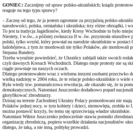
GONIEC:
Zacznijmy od spraw polsko-ukraińskich; ksiądz protestow
reaguje na tego typu sprawy?
– Zacznę od tego, że ja jestem ogromnie za przyjaźnią polsko-ukraiń
narodowości, polska, ormiańska i ukraińska; trzy różne obrządki, i w
To jest ta tradycja Jagiellonów, kiedy Kresy Wschodnie to było miejsc
Niestety, I w.św., a później zwłaszcza II w. św. przyniosła straszli
polski, tylko wrzód, który powstał na narodzie ukraińskim w postac
ludobójstwa, z tym że mordowali nie tylko Polaków, ale mordowali 
Stepana Bandery.
Trzeba wyraźnie powiedzieć, że Ukraińcy zabijali także swoich roda
czyli dawnych Kresach Wschodnich. Dlatego moje protesty nie są sk
ciągle powstaje na naszych oczach.
Dlatego protestowałem wraz z wieloma innymi osobami przeciwko dok
wielką nadzieję w 2004 roku, że te relacje polsko-ukraińskie o wiele
Była wtedy tzw. pomarańczowa rewolucja, ale okazało się, że ta pomar
demokratycznych. Natomiast Juszczenko dodatkowo poparł nacjonal
gloryfikować zbrodniarzy.
Dzisiaj na terenie Zachodniej Ukrainy Polacy pomordowani nie maj
Polaków jednej nocy, w tym kobiety i dzieci, niemowlęta, zrobiła to U
można postawić krzyży, bo temu się sprzeciwiają władze ukraińskie.
Natomiast Wiktor Juszczenko jednocześnie stawia pomniki zbrodniarz
organizację zbrodniczą, popiera wszelkie działania nacjonalistów ukr
dlatego, że taką, a nie inną, politykę prowadzi.