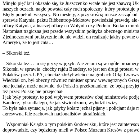
Minęło pięć lat i okazało się, że Juszczenko wcale nie jest zbawcą Uk
naszych oczach, nagle powstał cały ruch społeczny, który protestuje
Błędy popełnili wszyscy. No niestety, z przykrością muszę zacząć o
sprawie Katynia, paktu Ribbentrop-Mołotow powiedział prawdę, ale dok
ofiary Katynia, a inaczej ofiary na Wołyniu czy Podolu. Bo tam mordow
Natomiast tragiczna jest przede wszystkim polityka obecnego minis
Zjednoczonymi praktycznie nic nie widzi, on realizuje jakby pewne 
Ameryki, że to jest cała…
– Sikorski też.
– Sikorski też… tu się gryzę w język. Ale że oni są w ogóle proamer
Sikorski w sprawie choćby rajdu Bandery, to jest ten drugi protest
Polaków przez UPA, chociaż złożył wieńce na grobach Orląt Lwowsk
Wiedział on, był obecny również minister spraw wewnętrznych Grzego
one jechały, może naiwnie, do Polski z przekonaniem, że będą przyjęt
też przez Polskę nie przejechał.
I jak były protesty, to pod wpływem protestów obaj ministrowie podję
Banderę, tylko dlatego, że jak stwierdzono, wyłudzili wizy.
To była taka sytuacja, jak gdyby kolarz jechał pijany i policjant daj
agresywną falę zachowań nacjonalistów ukraińskich.
– Wspomniał Ksiądz o tym polskim środowisku, które jest zaintereso
doprowadzić, czy będziemy mieli w Polsce Muzeum Kresów z prawdzi