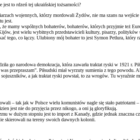
 jest to rdzeń tej ukraińskiej tożsamości?
dniarzach wojennych, którzy mordowali Żydów, nie ma szans na wejście
u jest.
, że mamy wspólnych bohaterów, bohaterów, których przyjmie też Euro
ów, jest wielu wybitnych przedstawicieli kultury, pisarzy, polityków u
ać tego, co łączy. Ulubiony mój bohater to jest Symon Petlura, który 
dziła go narodowa demokracja, która zawarła traktat ryski w 1921 r. Pił
a was przepraszam”. Piłsudski miał wyrzuty sumienia z tego powodu. Ale
ojuszników, a jak traktat ryski powstał, to za wrogów. Tu wyraźnie m
rbowali – tak jak w Polsce wielu komunistów nagle się stało patriotami 
ien jest nie do przyjęcia przez nikogo, a oni ją gloryfikują.
zmu w dużym stopniu jest to import z Kanady, gdzie jednak znaczna cz
ie skierowali na tereny swoich dawnych kolonii.