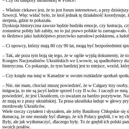
– Czy od diaspory ukraińskiej w Polsce?
– Właśnie ciekawe jest, że to jest forum internetowe, a przy dzisiejsz
Szwecji. Więc widać było, że ktoś jednak tę działalność koordynuje, ż
sierpnia, gdzie to pokazała.
Dyskusja historyczna zawsze będzie budziła emocje, czy lustracja, cz
zostaniesz pobity lub zabity, no to już prawo polskie tu zareagowało
to śledztwo jako ludobójstwo przeciwko narodowi polskiemu, a ludob
– Ci upowcy, którzy mają 80 czy 90 lat, mogą być bezpośrednimi spr
– Tak, ale poza tym boją się tego, że w ogóle wyjdą dokumenty, że t
Kongres Nacjonalistów Ukraińskich we Lwowie, są spadkobiercy duch
histeryczna. Co pokazuje, że tym bardziej jest to miejsce, wrzód, któr
– Czy ksiądz ma tutaj w Kanadzie w swoim rozkładzie spotkań spotk
– Nie, nie mam, chociaż muszę powiedzieć, że w Calgary trzy osoby, 
imigracja, to nie są jacyś ludzie sprzed I czy II w.św. I zaczęli ze 
powiedzieć, że jest Ukraińcem, co uważam za bardzo pozytywne. Nato
że mają to z prasy ukraińskiej. Ta prasa ukraińska ładuje w głowy p
mordowały Ukraińców.
Wiele rzeczy czytałem i słyszałem, ale żeby Bataliony Chłopskie się
tłumaczą, że one musiały być dlatego, że ich Polacy gnębili, i w tej c
Były, ale jak wytłumaczyć, dlaczego były. To że gnębił ich polski pa
swoich posłów.