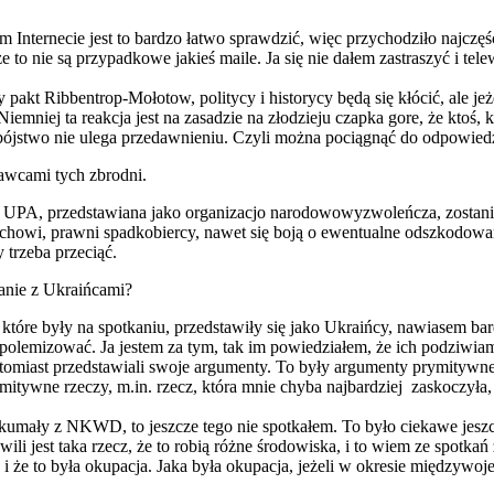
ym Internecie jest to bardzo łatwo sprawdzić, więc przychodziło najczęś
e to nie są przypadkowe jakieś maile. Ja się nie dałem zastraszyć i tele
y pakt Ribbentrop-Mołotow, politycy i historycy będą się kłócić, ale j
. Niemniej ta reakcja jest na zasadzie na złodzieju czapka gore, że kt
ójstwo nie ulega przedawnieniu. Czyli można pociągnąć do odpowiedzia
awcami tych zbrodni.
o UPA, przedstawiana jako organizacjo narodowowyzwoleńcza, zostanie p
owi, prawni spadkobiercy, nawet się boją o ewentualne odszkodowania
y trzeba przeciąć.
anie z Ukraińcami?
które były na spotkaniu, przedstawiły się jako Ukraińcy, nawiasem ba
mną polemizować. Ja jestem za tym, tak im powiedziałem, że ich podziwia
miast przedstawiali swoje argumenty. To były argumenty prymitywne i 
rymitywne rzeczy, m.in. rzecz, która mnie chyba najbardziej zaskoczy
 skumały z NKWD, to jeszcze tego nie spotkałem. To było ciekawe jeszc
hwili jest taka rzecz, że to robią różne środowiska, i to wiem ze spotk
n i że to była okupacja. Jaka była okupacja, jeżeli w okresie międzywoj