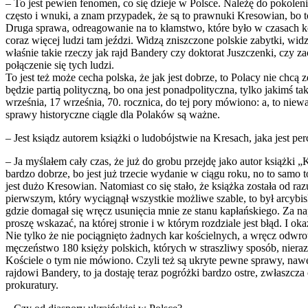
– To jest pewien fenomen, co się dzieje w Polsce. Należę do pokolenia
często i wnuki, a znam przypadek, że są to prawnuki Kresowian, bo t
Druga sprawa, odreagowanie na to kłamstwo, które było w czasach kom
coraz więcej ludzi tam jeździ. Widzą zniszczone polskie zabytki, widzą,
właśnie takie rzeczy jak rajd Bandery czy doktorat Juszczenki, czy 
połączenie się tych ludzi.
To jest też może cecha polska, że jak jest dobrze, to Polacy nie chcą
będzie partią polityczną, bo ona jest ponadpolityczna, tylko jakimś 
września, 17 września, 70. rocznica, do tej pory mówiono: a, to nieważ
sprawy historyczne ciągle dla Polaków są ważne.
– Jest ksiądz autorem książki o ludobójstwie na Kresach, jaka jest pe
– Ja myślałem cały czas, że już do grobu przejdę jako autor książki „
bardzo dobrze, bo jest już trzecie wydanie w ciągu roku, no to samo 
jest dużo Kresowian. Natomiast co się stało, że książka została od ra
pierwszym, który wyciągnął wszystkie możliwe szable, to był arcybisk
gdzie domagał się wręcz usunięcia mnie ze stanu kapłańskiego. Za nap
proszę wskazać, na której stronie i w którym rozdziale jest błąd. I 
Nie tylko że nie pociągnięto żadnych kar kościelnych, a wręcz odwrot
męczeństwo 180 księży polskich, których w straszliwy sposób, nieraz 
Kościele o tym nie mówiono. Czyli też są ukryte pewne sprawy, nawet 
rajdowi Bandery, to ja dostaję teraz pogróżki bardzo ostre, zwłaszcza
prokuratury.