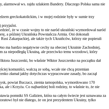
y, alarmował ws. rajdu szlakiem Bandery. Dlaczego Polska sama nie
ędzem greckokatolickim, i w mojej rodzinie były w sumie trzy
j przyjaźni.
owiedzieć, że w czasie wojny to nie naród ukraiński wymordował naród
derę, a później Ukraińska Powstańcza Armia. Oni dokonali
i Zakarpackiej, ale także tych Ukraińców, którzy nie popierali
. Ono ma bardzo negatywne cechy na obecnej Ukrainie Zachodniej,
em za niepodległą Ukrainą, ale przeciwko temu wrzodowi, który
ktora Juszczenki, bo właśnie Wiktor Juszczenko na początku dał
ęściej komuniści, walczą ze sobą, wcale nie chcą przemian
enko złamał jakby dotychczas wypracowane zasady, bo zaczął
rzysk, powiat Buczacz, ziemia tarnopolska, wymordowano 170
 ale i Krzyża. Co najbardziej boli rodziny, to właśnie to, że nie
tawia pomniki SS Galizien, która na całym świecie jest uznawana za
oratowi był nie dlatego, że on jest prezydentem Ukrainy, tylko