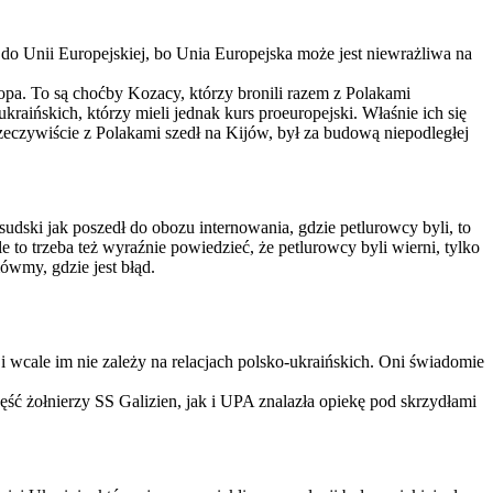
 do Unii Europejskiej, bo Unia Europejska może jest niewrażliwa na
pa. To są choćby Kozacy, którzy bronili razem z Polakami
kraińskich, którzy mieli jednak kurs proeuropejski. Właśnie ich się
rzeczywiście z Polakami szedł na Kijów, był za budową niepodległej
sudski jak poszedł do obozu internowania, gdzie petlurowcy byli, to
 to trzeba też wyraźnie powiedzieć, że petlurowcy byli wierni, tylko
ówmy, gdzie jest błąd.
– i wcale im nie zależy na relacjach polsko-ukraińskich. Oni świadomie
ęść żołnierzy SS Galizien, jak i UPA znalazła opiekę pod skrzydłami