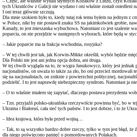
– Część, ale właśnie wydali słynnych Kozaków z Linzu, czyli Kozaków 
tych Ukraińców z Galicji nie wydano i oni właśnie zostali osiedleni 
I oni teraz głównie szczują.
Dla mnie szokiem było to, kiedy tutaj rok temu byłem na jednym z c
w Polsce, nikt by nie postawił znaku SS na jakimkolwiek grobie, nawe
Kanady, to jest mieszanka wybuchowa. Natomiast co jest szalenie waż
poparcia, on nie przejdzie w następnych wyborach, które będą w styc
– Jakie poparcie ma ta frakcja wschodnia, rosyjska?
– W tej chwili jest tak, jak Korwin-Mikke określił, wybór będzie międ
Dla Polski nie jest ani jedna opcja dobra, ani druga.
W tej chwili wygląda na to, że wygra Janukowycz, który jest jednak 
nacjonalistów, on uważa to także za zło, bo oni przecież mordowali te
się na nacjonalistach, on zniknie z powierzchni politycznej, nacjonali
podzielić. I to jest naprawdę niebezpieczny syndrom. Natomiast ja nie 
– O to właśnie miałem się zapytać, dlaczego postawa prezydenta wobec 
– Tzn. przyjaźń polsko-ukraińska rzeczywiście powinna być, bo w tej 
Ukraina i Białoruś, cała sieć tych państw. I to jest dobrze, i to że 
– Idea krajowa, która była przed wojną…
– Tak, to są wszystko bardzo dobre rzeczy, tylko w tym jest błąd, że
dla niego poświęcono pamięć o pomordowanych Polakach.