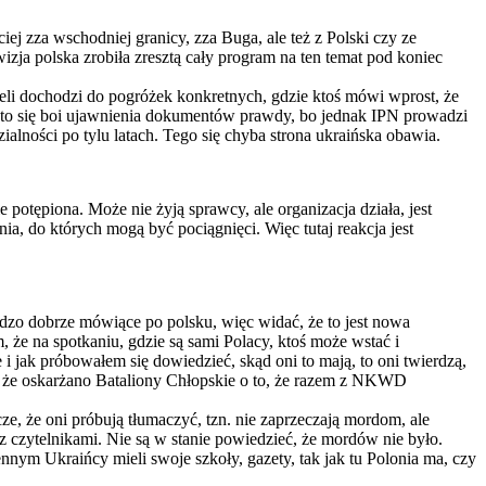
ciej zza wschodniej granicy, zza Buga, ale też z Polski czy ze
wizja polska zrobiła zresztą cały program na ten temat pod koniec
eżeli dochodzi do pogróżek konkretnych, gdzie ktoś mówi wprost, że
oś, kto się boi ujawnienia dokumentów prawdy, bo jednak IPN prowadzi
lności po tylu latach. Tego się chyba strona ukraińska obawia.
otępiona. Może nie żyją sprawcy, ale organizacja działa, jest
, do których mogą być pociągnięci. Więc tutaj reakcja jest
rdzo dobrze mówiące po polsku, więc widać, że to jest nowa
m, że na spotkaniu, gdzie są sami Polacy, ktoś może wstać i
jak próbowałem się dowiedzieć, skąd oni to mają, to oni twierdzą,
ła, że oskarżano Bataliony Chłopskie o to, że razem z NKWD
ze, że oni próbują tłumaczyć, tzn. nie zaprzeczają mordom, ale
ań z czytelnikami. Nie są w stanie powiedzieć, że mordów nie było.
ennym Ukraińcy mieli swoje szkoły, gazety, tak jak tu Polonia ma, czy