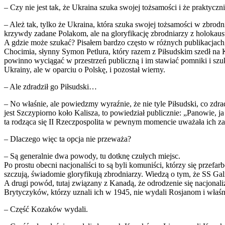
– Czy nie jest tak, że Ukraina szuka swojej tożsamości i że praktycznie
– Ależ tak, tylko że Ukraina, która szuka swojej tożsamości w zbro
krzywdy zadane Polakom, ale na gloryfikację zbrodniarzy z holokaust
A gdzie może szukać? Pisałem bardzo często w różnych publikacjach
Chocimia, słynny Symon Petlura, który razem z Piłsudskim szedł na Kij
powinno wyciągać w przestrzeń publiczną i im stawiać pomniki i szuk
Ukrainy, ale w oparciu o Polskę, i pozostał wierny.
– Ale zdradził go Piłsudski…
– No właśnie, ale powiedzmy wyraźnie, że nie tyle Piłsudski, co zdra
jest Szczypiorno koło Kalisza, to powiedział publicznie: „Panowie, j
ta rodząca się II Rzeczpospolita w pewnym momencie uważała ich za s
– Dlaczego więc ta opcja nie przeważa?
– Są generalnie dwa powody, tu dotknę czułych miejsc.
Po prostu obecni nacjonaliści to są byli komuniści, którzy się przefa
szczują, świadomie gloryfikują zbrodniarzy. Wiedzą o tym, że SS Galiz
A drugi powód, tutaj związany z Kanadą, że odrodzenie się nacjonali
Brytyczyków, którzy uznali ich w 1945, nie wydali Rosjanom i właśn
– Część Kozaków wydali.