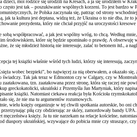
 dzieci, moi rodzice się urodzili na Kresach, a ja się urodziłem w Krak
o często jest tak – poszukiwanie wspólnych korzeni. To jest bardzo w
unistycznych, że Polska zaczynała się, patrząc od strony wschodniej,
 jak ta kultura jest deptana, widzą też, że Ukraina o to nie dba, że to j
zachowanie prezydenta, który nie chciał przyjść na uroczystości kresow
 ze sobą współpracować, a jak jest wspólny wróg, to chcą. Według mnie, 
takim środowiskiem, które się będzie upominało o prawdę. A obserwuję 
ne, że się młodzież historią nie interesuje, zalać to betonem itd., a n
rcepcja tej książki właśnie wśród tych ludzi, którzy się interesują, zac
Księża wobec bezpieki”, bo najwięcej za nią oberwałem, a okazało się, ż
to świadczy. Tak jak teraz w Edmonton czy w Calgary, czy w Montrealu j
zu zaatakowana, tzn. zaatakowana przez stronę, która się raczej nie po
up greckokatolicki, ukraiński z Przemyśla Jan Martyniak, który napisa
isanie książki. Natomiast ciekawa reakcja była Kościoła rzymskokatolic
okazało się, że nie ma tu argumentów rozumowych.
nie, wielu księży organizuje w tej chwili spotkania autorskie, bo oni 
przerzynając piłą czy obdzierając ze skóry, zamordowały bandy UPA. No
męczeństwa księży. Ja tu nie narzekam na relacje kościelne, natomiast
 od diaspory ukraińskiej, wzywające do pobicia mnie czy straszące, czy