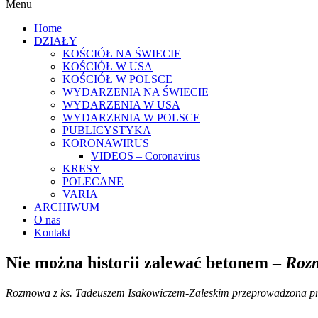
Menu
Home
DZIAŁY
KOŚCIÓŁ NA ŚWIECIE
KOŚCIÓŁ W USA
KOŚCIÓŁ W POLSCE
WYDARZENIA NA ŚWIECIE
WYDARZENIA W USA
WYDARZENIA W POLSCE
PUBLICYSTYKA
KORONAWIRUS
VIDEOS – Coronavirus
KRESY
POLECANE
VARIA
ARCHIWUM
O nas
Kontakt
Nie można historii zalewać betonem –
Rozm
Rozmowa z ks. Tadeuszem Isakowiczem-Zaleskim przeprowadzona pr