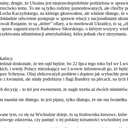
rainy, drugie, że Ukraina jest nieprawdopodobnie podzielona w sprawie 
 przeciwko temu. To nie są tylko rodziny pomordowanych, ale choćby p
d Lecha Kaczyńskiego, na którego głosowałem, ale właśnie dlatego, że
ładnie odwrotnie postępuje w sprawie relacji z nacjonalistami ukraińs
ali Rosjanie, to są „dobre” ofiary, a tu mordowali Ukraińcy, to są „złe
tra spraw zagranicznych Radosława Sikorskiego, o którym wszyscy wie
oczekiwania administracji amerykańskiej, która jednak chce utrzymania
ykańscy.
, wiedział doskonale, że ten rajd będzie, bo 22 lipca tego roku był 
ich, i wtedy Polacy mieszkający we Lwowie informowali go, że będzi
rz Schetyna. Obaj zlekceważyli problem i dopiero jak wybuchły protes
e z kwiatami, ale miały podobizny i flagi Bandery na plecach, na tych k
li decyzję – to też jest ewenement, że nagle trzeba aż dwóch ministrów,
e mu mandat nie dlatego, że jest pijany, tylko dlatego, że nie ma świat
wane tym, co się na Wschodzie dzieje, to są środowiska kresowe, które
wego zdarzenia, czy pamięć o tej polskiej tożsamości wschodniej zo