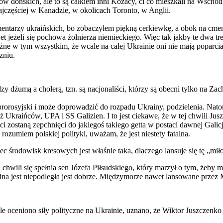
dońskich, ale to są całkiem inni Kozacy, ci co mieszkali na Wschodnie
najczęściej w Kanadzie, w okolicach Toronto, w Anglii.
mentarzy ukraińskich, bo zobaczyłem piękną cerkiewkę, a obok na cmen
t jeżeli się pochowa żołnierza niemieckiego. Więc tak jakby te dwa tre
ne w tym wszystkim, że wcale na całej Ukrainie oni nie mają poparcia
zniu.
zy dżumą a cholerą, tzn. są nacjonaliści, którzy są obecni tylko na Zach
prorosyjski i może doprowadzić do rozpadu Ukrainy, podzielenia. Natomi
ż Ukraińców, UPA i SS Galizien. I to jest ciekawe, że w tej chwili Jusz
ści zostaną zepchnięci do jakiegoś takiego getta w postaci dawnej Galicj
rozumiem polskiej polityki, uważam, że jest niestety fatalna.
środowisk kresowych jest właśnie taka, dlaczego lansuje się tę „miłość
chwili się spełnia sen Józefa Piłsudskiego, który marzył o tym, żeby m
Ukraina jest niepodległa jest dobrze. Międzymorze nawet lansowane przez
 źle oceniono siły polityczne na Ukrainie, uznano, że Wiktor Juszczenk