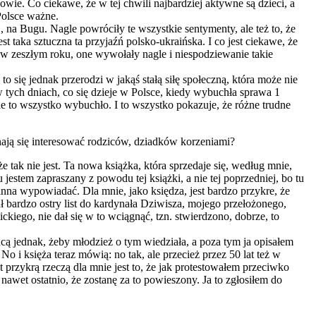
owie. Co ciekawe, że w tej chwili najbardziej aktywne są dzieci, a
 Polsce ważne.
 na Bugu. Nagle powróciły te wszystkie sentymenty, ale też to, że
est taka sztuczna ta przyjaźń polsko-ukraińska. I co jest ciekawe, że
e w zeszłym roku, one wywołały nagle i niespodziewanie takie
to się jednak przerodzi w jakąś stałą siłę społeczną, która może nie
w tych dniach, co się dzieje w Polsce, kiedy wybuchła sprawa 1
agle to wszystko wybuchło. I to wszystko pokazuje, że różne trudne
zynają się interesować rodziców, dziadków korzeniami?
e tak nie jest. Ta nowa książka, która sprzedaje się, według mnie,
estem zapraszany z powodu tej książki, a nie tej poprzedniej, bo tu
winna wypowiadać. Dla mnie, jako księdza, jest bardzo przykre, że
ł bardzo ostry list do kardynała Dziwisza, mojego przełożonego,
kiego, nie dał się w to wciągnąć, tzn. stwierdzono, dobrze, to
chcą jednak, żeby młodzież o tym wiedziała, a poza tym ja opisałem
 i księża teraz mówią: no tak, ale przecież przez 50 lat też w
 przykrą rzeczą dla mnie jest to, że jak protestowałem przeciwko
 nawet ostatnio, że zostanę za to powieszony. Ja to zgłosiłem do