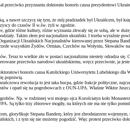
ał przeciwko przyznaniu doktoratu honoris causa prezydentowi Ukrain
ską, a nawet szczycę się tym, że mój pradziadek był Ukraińcem, był ksi
szyscy do czasów II w.św. żyli w zgodzie.
e, gdzie różne kultury, różne wyznania zlewały się ze sobą, ale w duże
we podziały. Takim złem jest nacjonalizm ukraiński. I trzeba wyraźnie p
i Organizacji Ukraińskich Nacjonalistów kierowanej przez Stepana Ban
przede wszystkim Żydów, Ormian, Czechów na Wołyniu, Słowaków na Rus
ków. Teraz to wielkie zło w postaci nacjonalizmu niestety odradza się
ierowane przeciwko narodowi ukraińskiemu, wręcz przeciwnie, ja jest
toratowi honoris causa Katolickiego Uniwersytetu Lubelskiego dla Wi
 się poprawią.
ańczowa rewolucja to jest taka hucpa, gdzie frakcje polityczne, najcz
istów i oparł się na pogrobowcach z OUN-UPA. Właśnie Wiktor Juszcz
ą grobów. Np. w rodzinnej wsi mojego ojca Korościatyn koło Monaste
PA. Są tylko trzy zbiorowe mogiły, na których nie ma nie tylko pomnika,
om, gloryfikuje Stepana Banderę, który jest zbrodniarzem wojennym, s
aińskich, i z tym się nie możemy pogodzić. Więc protest przeciwko dokt