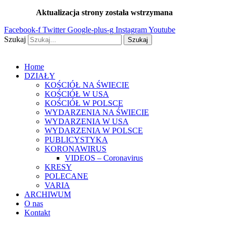
Przejdź
Aktualizacja strony została wstrzymana
…
do
Facebook-f
Twitter
Google-plus-g
Instagram
Youtube
treści
Szukaj
Szukaj
Home
DZIAŁY
KOŚCIÓŁ NA ŚWIECIE
KOŚCIÓŁ W USA
KOŚCIÓŁ W POLSCE
WYDARZENIA NA ŚWIECIE
WYDARZENIA W USA
WYDARZENIA W POLSCE
PUBLICYSTYKA
KORONAWIRUS
VIDEOS – Coronavirus
KRESY
POLECANE
VARIA
ARCHIWUM
O nas
Kontakt