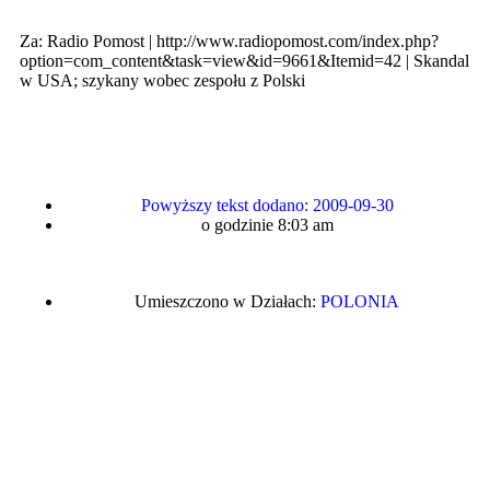
Za: Radio Pomost | http://www.radiopomost.com/index.php?
option=com_content&task=view&id=9661&Itemid=42 | Skandal
w USA; szykany wobec zespołu z Polski
Powyższy tekst dodano:
2009-09-30
o godzinie
8:03 am
Umieszczono w Działach:
POLONIA