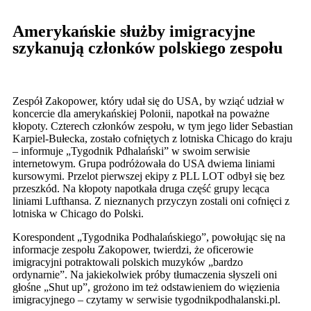
Amerykańskie służby imigracyjne
szykanują członków polskiego zespołu
Zespół Zakopower, który udał się do USA, by wziąć udział w
koncercie dla amerykańskiej Polonii, napotkał na poważne
kłopoty. Czterech członków zespołu, w tym jego lider Sebastian
Karpiel-Bułecka, zostało cofniętych z lotniska Chicago do kraju
– informuje „Tygodnik Pdhalański” w swoim serwisie
internetowym. Grupa podróżowała do USA dwiema liniami
kursowymi. Przelot pierwszej ekipy z PLL LOT odbył się bez
przeszkód. Na kłopoty napotkała druga część grupy lecąca
liniami Lufthansa. Z nieznanych przyczyn zostali oni cofnięci z
lotniska w Chicago do Polski.
Korespondent „Tygodnika Podhalańskiego”, powołując się na
informacje zespołu Zakopower, twierdzi, że oficerowie
imigracyjni potraktowali polskich muzyków „bardzo
ordynarnie”. Na jakiekolwiek próby tłumaczenia słyszeli oni
głośne „Shut up”, grożono im też odstawieniem do więzienia
imigracyjnego – czytamy w serwisie tygodnikpodhalanski.pl.