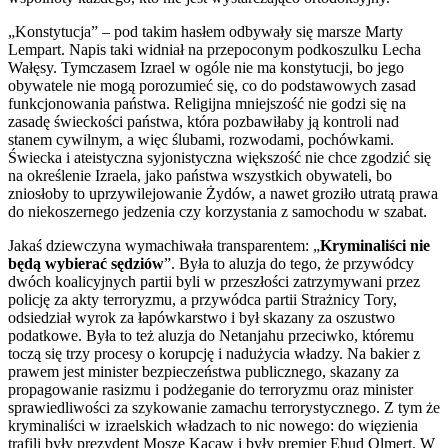
„Konstytucja” – pod takim hasłem odbywały się marsze Marty
Lempart. Napis taki widniał na przepoconym podkoszulku Lecha
Wałęsy. Tymczasem Izrael w ogóle nie ma konstytucji, bo jego
obywatele nie mogą porozumieć się, co do podstawowych zasad
funkcjonowania państwa. Religijna mniejszość nie godzi się na
zasadę świeckości państwa, która pozbawiłaby ją kontroli nad
stanem cywilnym, a więc ślubami, rozwodami, pochówkami.
Świecka i ateistyczna syjonistyczna większość nie chce zgodzić się
na określenie Izraela, jako państwa wszystkich obywateli, bo
zniosłoby to uprzywilejowanie Żydów, a nawet groziło utratą prawa
do niekoszernego jedzenia czy korzystania z samochodu w szabat.
Jakaś dziewczyna wymachiwała transparentem: „
Kryminaliści nie
będą wybierać sędziów
”. Była to aluzja do tego, że przywódcy
dwóch koalicyjnych partii byli w przeszłości zatrzymywani przez
policję za akty terroryzmu, a przywódca partii Strażnicy Tory,
odsiedział wyrok za łapówkarstwo i był skazany za oszustwo
podatkowe. Była to też aluzja do Netanjahu przeciwko, któremu
toczą się trzy procesy o korupcję i nadużycia władzy. Na bakier z
prawem jest minister bezpieczeństwa publicznego, skazany za
propagowanie rasizmu i podżeganie do terroryzmu oraz minister
sprawiedliwości za szykowanie zamachu terrorystycznego. Z tym że
kryminaliści w izraelskich władzach to nic nowego: do więzienia
trafili były prezydent Mosze Kacaw i były premier Ehud Olmert. W