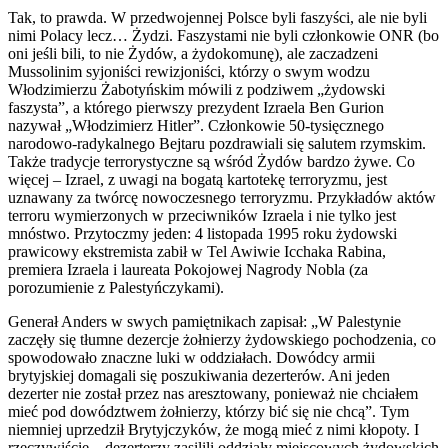
Tak, to prawda. W przedwojennej Polsce byli faszyści, ale nie byli
nimi Polacy lecz… Żydzi. Faszystami nie byli członkowie ONR (bo
oni jeśli bili, to nie Żydów, a żydokomunę), ale zaczadzeni
Mussolinim syjoniści rewizjoniści, którzy o swym wodzu
Włodzimierzu Żabotyńskim mówili z podziwem „żydowski
faszysta”, a którego pierwszy prezydent Izraela Ben Gurion
nazywał „Włodzimierz Hitler”. Członkowie 50-tysięcznego
narodowo-radykalnego Bejtaru pozdrawiali się salutem rzymskim.
Także tradycje terrorystyczne są wśród Żydów bardzo żywe. Co
więcej – Izrael, z uwagi na bogatą kartotekę terroryzmu, jest
uznawany za twórcę nowoczesnego terroryzmu. Przykładów aktów
terroru wymierzonych w przeciwników Izraela i nie tylko jest
mnóstwo. Przytoczmy jeden: 4 listopada 1995 roku żydowski
prawicowy ekstremista zabił w Tel Awiwie Icchaka Rabina,
premiera Izraela i laureata Pokojowej Nagrody Nobla (za
porozumienie z Palestyńczykami).
Generał Anders w swych pamiętnikach zapisał: „W Palestynie
zaczęły się tłumne dezercje żołnierzy żydowskiego pochodzenia, co
spowodowało znaczne luki w oddziałach. Dowódcy armii
brytyjskiej domagali się poszukiwania dezerterów. Ani jeden
dezerter nie został przez nas aresztowany, ponieważ nie chciałem
mieć pod dowództwem żołnierzy, którzy bić się nie chcą”. Tym
niemniej uprzedził Brytyjczyków, że mogą mieć z nimi kłopoty. I
rzeczywiście – dezerterzy zasilili oddziały miejscowych żydowskich