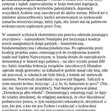
zasłynął z żądań: zaprowadzenia w kraju etnicznej segregacji,
aneksji okupowanych terytoriów palestyńskich, deportacji
wszystkich Arabów oraz nawoływań do aktów terroru. Mówił też o
ministrze sprawiedliwości, kiedyś aresztowanym za szykowanie
zamachu terrorystycznego, który żąda, aby Izrael stał się państwem
teokratycznym rządzonym przez Torę.
W ostatnich wyborach ekstremistyczna prawica odniosła porażające
zwycięstwo – sojusznikiem Netanjahu jest faszyzująca koalicja
trzech marginalnych dotąd partyjek – homofobiczna,
fundamentalistyczna i ultranacjonalistyczna. Po ogłoszeniu przez
koalicję projektu ustaw zmierzających do zwiększenia kontroli
rządu nad Sądem Najwyższym, w Izraela doszło do największych
demonstracji w historii tego państwa – na ulice wyszło ponad 600
tys. ludzi; izraelska federacja związków zawodowych Histadrut
ogłosiła strajk generalny; na kilkanaście godzin stanął cały kraj, nikt
nie pracował, w szkołach nie było lekcji, z lotnisk nie startowały
samoloty. Powiewali izraelskimi i tęczowymi flagami. Tańczyli w
rytm muzyki techno, krzycząc: „Lo, lo, lo, hafaszizm lo javo!” (Nie,
nie, nie, faszyzm nie przejdzie!). Nad tłumem górował plakat
„Demokracja albo rebelia”. Demonstrujący oskarżają rząd, że dąży
do władzy absolutnej, do religijnej autokracji, że chce likwidować
podstawowe prawa, w tym mniejszości seksualnych, decydować o
tym, kto jest, a kto nie jest Żydem i wykluczać z żydowskiej
wspólnoty każdego, kto nie jest wystarczająco ortodoksyjny.