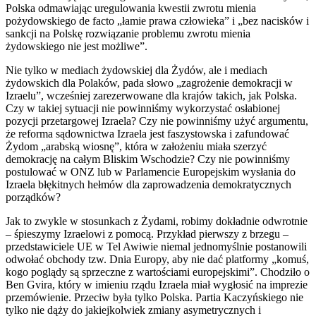
Polska odmawiając uregulowania kwestii zwrotu mienia
pożydowskiego de facto „łamie prawa człowieka” i „bez nacisków i
sankcji na Polskę rozwiązanie problemu zwrotu mienia
żydowskiego nie jest możliwe”.
Nie tylko w mediach żydowskiej dla Żydów, ale i mediach
żydowskich dla Polaków, pada słowo „zagrożenie demokracji w
Izraelu”, wcześniej zarezerwowane dla krajów takich, jak Polska.
Czy w takiej sytuacji nie powinniśmy wykorzystać osłabionej
pozycji przetargowej Izraela? Czy nie powinniśmy użyć argumentu,
że reforma sądownictwa Izraela jest faszystowska i zafundować
Żydom „arabską wiosnę”, która w założeniu miała szerzyć
demokrację na całym Bliskim Wschodzie? Czy nie powinniśmy
postulować w ONZ lub w Parlamencie Europejskim wysłania do
Izraela błękitnych hełmów dla zaprowadzenia demokratycznych
porządków?
Jak to zwykle w stosunkach z Żydami, robimy dokładnie odwrotnie
– śpieszymy Izraelowi z pomocą. Przykład pierwszy z brzegu –
przedstawiciele UE w Tel Awiwie niemal jednomyślnie postanowili
odwołać obchody tzw. Dnia Europy, aby nie dać platformy „komuś,
kogo poglądy są sprzeczne z wartościami europejskimi”. Chodziło o
Ben Gvira, który w imieniu rządu Izraela miał wygłosić na imprezie
przemówienie. Przeciw była tylko Polska. Partia Kaczyńskiego nie
tylko nie dąży do jakiejkolwiek zmiany asymetrycznych i