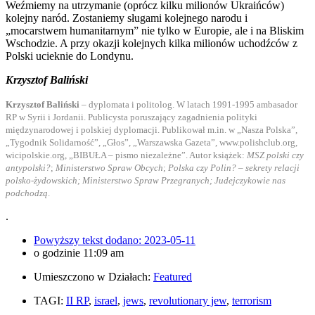
Weźmiemy na utrzymanie (oprócz kilku milionów Ukraińców)
kolejny naród. Zostaniemy sługami kolejnego narodu i
„mocarstwem humanitarnym” nie tylko w Europie, ale i na Bliskim
Wschodzie. A przy okazji kolejnych kilka milionów uchodźców z
Polski ucieknie do Londynu.
Krzysztof Baliński
Krzysztof Baliński
– dyplomata i politolog. W latach 1991-1995 ambasador
RP w Syrii i Jordanii. Publicysta poruszający zagadnienia polityki
międzynarodowej i polskiej dyplomacji. Publikował m.in. w „Nasza Polska”,
„Tygodnik Solidarność”, „Głos”, „Warszawska Gazeta”, www.polishclub.org,
wicipolskie.org, „BIBUŁA – pismo niezależne”. Autor książek:
MSZ polski czy
antypolski?
;
Ministerstwo Spraw Obcych
;
Polska czy Polin? – sekrety relacji
polsko-żydowskich; Ministerstwo Spraw Przegranych; Judejczykowie nas
podchodzą
.
.
Powyższy tekst dodano:
2023-05-11
o godzinie
11:09 am
Umieszczono w Działach:
Featured
TAGI:
II RP
,
israel
,
jews
,
revolutionary jew
,
terrorism