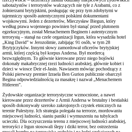
sabotażystów i terrorystów walczących nie tyle z Arabami, co z
żołnierzami brytyjskimi, posługując się przy tym zdobytymi w
tajemniczy sposób autentycznymi polskimi dokumentami
wojskowymi. Jeden z dezerterów, Mieczysław Biegun, który
według prawa wojennego powinien był stanąć przed plutonem
egzekucyjnym, został Menachemem Beginem i autentycznym
terrorystą – stanął na czele organizacji Irgun, która wysadziła hotel
„King David” w Jerozolimie, zabijając 91 osób, w tym 28
Brytyjczyków. Innymi słowy zamordował oficerów brytyjskiej
armii, której częścią był korpus Andersa. Był mordercą
bezwzględnym. To głównie kierowane przez niego bojówki
dokonały makabrycznej rzezi ludności arabskiej, głównie kobiet i
dzieci w wiosce Deir el-Jasin. Nawiasem mówiąc pochodzący z
Polski pierwszy premier Izraela Ben Gurion publicznie obarczył
Begina odpowiedzialnością za masakrę i nazwał „Menachemem
Hitlerem”.
Żydowskie organizacje terrorystyczne wzmocnione, a nawet
kierowane przez dezerterów z Armii Andersa w brutalny i bestialski
sposób dokonywały szeroko zakrojonych czystek etnicznych na
terenie Palestyny. Ich strategia polegała na terrorze, mordowaniu
miejscowej ludności, sianiu paniki i wymuszeniu na tubylcach
ucieczki. Dla oczyszczenia terenu z miejscowej ludności arabskiej,
terroryści z Irgun stosowali ślepy i dziki terror, bez ostrzeżenia
rzucali bomby na targowiska arabskie i na ludzi czekających na