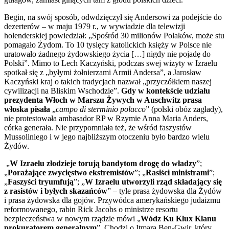
Begin, na swój sposób, odwdzięczył się Andersowi za podejście do
dezerterów – w maju 1979 r., w wywiadzie dla telewizji
holenderskiej powiedział: „Spośród 30 milionów Polaków, może stu
pomagało Żydom. To 10 tysięcy katolickich księży w Polsce nie
uratowało żadnego żydowskiego życia […] nigdy nie pojadę do
Polski”. Mimo to Lech Kaczyński, podczas swej wizyty w Izraelu
spotkał się z „byłymi żołnierzami Armii Andersa”, a Jarosław
Kaczyński kraj o takich tradycjach nazwał „przyczółkiem naszej
cywilizacji na Bliskim Wschodzie”.
Gdy w kontekście udziału
prezydenta Włoch w Marszu Żywych w Auschwitz prasa
włoska pisała
„
campo di sterminio polacco
” (polski obóz zagłady),
nie protestowała ambasador RP w Rzymie Anna Maria Anders,
córka generała. Nie przypomniała też, że wśród faszystów
Mussoliniego i w jego najbliższym otoczeniu było bardzo wielu
Żydów.
„
W Izraelu złodzieje torują bandytom drogę do władzy
”;
„
Porażające zwycięstwo ekstremistów
”; „
Rasiści ministrami
”;
„
Faszyści tryumfują
”; „
W Izraelu utworzyli rząd składający się
z rasistów i byłych skazańców
” – tyle prasa żydowska dla Żydów
i prasa żydowska dla gojów. Przywódca amerykańskiego judaizmu
reformowanego, rabin Rick Jacobs o ministrze resortu
bezpieczeństwa w nowym rządzie mówi „
Wódz Ku Klux Klanu
prokuratorem generalnym
”. Chodzi o Itmara Ben-Gwir, który