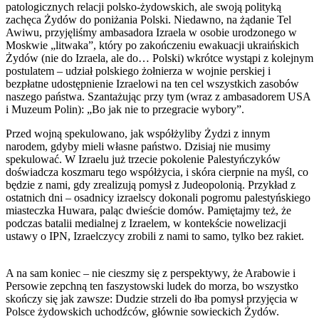
patologicznych relacji polsko-żydowskich, ale swoją polityką
zachęca Żydów do poniżania Polski. Niedawno, na żądanie Tel
Awiwu, przyjęliśmy ambasadora Izraela w osobie urodzonego w
Moskwie „litwaka”, który po zakończeniu ewakuacji ukraińskich
Żydów (nie do Izraela, ale do… Polski) wkrótce wystąpi z kolejnym
postulatem – udział polskiego żołnierza w wojnie perskiej i
bezpłatne udostępnienie Izraelowi na ten cel wszystkich zasobów
naszego państwa. Szantażując przy tym (wraz z ambasadorem USA
i Muzeum Polin): „Bo jak nie to przegracie wybory”.
Przed wojną spekulowano, jak współżyliby Żydzi z innym
narodem, gdyby mieli własne państwo. Dzisiaj nie musimy
spekulować. W Izraelu już trzecie pokolenie Palestyńczyków
doświadcza koszmaru tego współżycia, i skóra cierpnie na myśl, co
będzie z nami, gdy zrealizują pomysł z Judeopolonią. Przykład z
ostatnich dni – osadnicy izraelscy dokonali pogromu palestyńskiego
miasteczka Huwara, paląc dwieście domów. Pamiętajmy też, że
podczas batalii medialnej z Izraelem, w kontekście nowelizacji
ustawy o IPN, Izraelczycy zrobili z nami to samo, tylko bez rakiet.
A na sam koniec – nie cieszmy się z perspektywy, że Arabowie i
Persowie zepchną ten faszystowski ludek do morza, bo wszystko
skończy się jak zawsze: Dudzie strzeli do łba pomysł przyjęcia w
Polsce żydowskich uchodźców, głównie sowieckich Żydów.