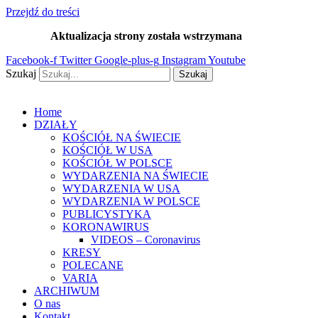
Przejdź do treści
Aktualizacja strony została wstrzymana
…
Facebook-f
Twitter
Google-plus-g
Instagram
Youtube
Szukaj
Szukaj
Home
DZIAŁY
KOŚCIÓŁ NA ŚWIECIE
KOŚCIÓŁ W USA
KOŚCIÓŁ W POLSCE
WYDARZENIA NA ŚWIECIE
WYDARZENIA W USA
WYDARZENIA W POLSCE
PUBLICYSTYKA
KORONAWIRUS
VIDEOS – Coronavirus
KRESY
POLECANE
VARIA
ARCHIWUM
O nas
Kontakt