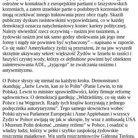
ostrożne w kontaktach z europejskimi partiami o faszystowskich
korzeniach, a zatem izraelskie partie o podobnych korzeniach nie
mogą oczekiwać innego traktowania przez obce rządy. Skazili
publiczny dyskurs rasistowskimi wypowiedziami, co w każdej
demokracji oznacza natychmiastowy koniec kariery politycznej.
Należy stwierdzić rzecz oczywistą – rasizm jest rasizmem, a
żydowski rasizm jest tak samo godny ubolewania jak jego inne
formy i nigdy nie powinien być wybaczony” – napisano w raporcie.
Co się stało? Amerykańscy żydzi są przerażeni, że na jaw wyszedł
skrzętnie ukrywany sekret: większość Żydów w Izraelu to rasiści i
faszyści czystej wody, którzy
ex definitione
powinni być obiektem
zainteresowania ADL, „żyjącego” ze zwalczania rasizmu i
antysemityzmu.
O Polsce słyszy się niemal na każdym kroku. Demonstranci
skandują: „Jariw Lewin, kan ze lo Polin” (Panie Lewin, to nie
Polska). Lewin to minister sprawiedliwości, który firmuje reformę
sądownictwa. O demokracji gardłują: „Widzieliśmy, co się stało w
Polsce i na Węgrzech. Rządy tych krajów korzystają z jednego
podręcznika autorytaryzmu”. Tego samego słownictwa wobec
Polski używa Parlament Europejski i Anne Applebaum i wszyscy
Żydzi w Polsce uwijają się jak w ukropie, by wraz z ambasadą USA
i Muzeum Polin dokonać „zmiany reżimu” w Polsce, i osadzić u
władzy ludzi, którzy w pełni i szybko zaspokoją żydowskie
roszczenia majątkowe. Wg szefa roszczeniowców Gideona Taylora,