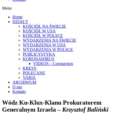
Menu
Home
DZIAŁY
KOŚCIÓŁ NA ŚWIECIE
KOŚCIÓŁ W USA
KOŚCIÓŁ W POLSCE
WYDARZENIA NA ŚWIECIE
WYDARZENIA W USA
WYDARZENIA W POLSCE
PUBLICYSTYKA
KORONAWIRUS
VIDEOS – Coronavirus
KRESY
POLECANE
VARIA
ARCHIWUM
O nas
Kontakt
Wódz Ku-Klux-Klanu Prokuratorem
Generalnym Izraela –
Krzysztof Baliński