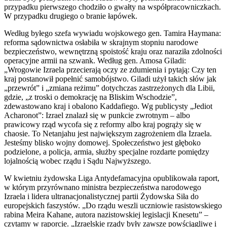
przypadku pierwszego chodziło o gwałty na współpracowniczkach.
W przypadku drugiego o branie łapówek.
Według byłego szefa wywiadu wojskowego gen. Tamira Haymana:
reforma sądownictwa osłabiła w skrajnym stopniu narodowe
bezpieczeństwo, wewnętrzną spoistość kraju oraz naraziła zdolności
operacyjne armii na szwank. Według gen. Amosa Giladi:
„Wrogowie Izraela przecierają oczy ze zdumienia i pytają: Czy ten
kraj postanowił popełnić samobójstwo. Giladi użył takich słów jak
„przewrót” i „zmiana reżimu” dotychczas zastrzeżonych dla Libii,
gdzie, „z troski o demokrację na Bliskim Wschodzie”,
zdewastowano kraj i obalono Kaddafiego. Wg publicysty „Jediot
Acharonot”: Izrael znalazł się w punkcie zwrotnym – albo
prawicowy rząd wycofa się z reformy albo kraj pogrąży się w
chaosie. To Netanjahu jest największym zagrożeniem dla Izraela.
Jesteśmy blisko wojny domowej. Społeczeństwo jest głęboko
podzielone, a policja, armia, służby specjalne rozdarte pomiędzy
lojalnością wobec rządu i Sądu Najwyższego.
W kwietniu żydowska Liga Antydefamacyjna opublikowała raport,
w którym przyrównano ministra bezpieczeństwa narodowego
Izraela i lidera ultranacjonalistycznej partii Żydowska Siła do
europejskich faszystów. „Do rządu weszli uczniowie rasistowskiego
rabina Meira Kahane, autora nazistowskiej legislacji Knesetu” –
czytamy w raporcie. „Izraelskie rządy były zawsze powściągliwe i