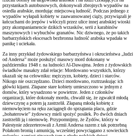
przystankach autobusowych, dokonywali zbrojnych wypadów na
osiedla arabskie, mordując miejscową ludność. Podczas jednego z
wypadów wyłapali kobiety w zaawansowanej ciąży, przywiązali je
łańcuchami do jeepów i włóczyli przez ulice innej arabskiej wioski
przy akompaniamencie dzikich wrzasków, serii z karabinów
maszynowych i wybuchów granatów. Nic dziwnego, że po takich
barbarzyńskich ekscesach bezbronna ludność arabska wpadała w
panikę i uciekała.
Za inny przykład żydowskiego barbarzyństwa i okrucieństwa „ludzi
od Andersa” może posłużyć masowy mord dokonany w
październiku 1948 r. na ludności Al-Dawajma. Jeden z żydowskich
świadków masakry zdał relacje: Mordowano wszystkich, którzy
ukazali się na celowniku: mężczyzn, kobiety, dzieci i starców.
Nikogo nie oszczędzano. Dzieci mordowano, roztrzaskując ich
główki kijami. Złapane stare kobiety umieszczono w jednym z
domów, który wysadzono w powietrze. Jeden z członków
organizacji, które dokonały mordu, chwalił się, że zgwałcił młodą
dziewczynę a potem ją zastrzelił. Złapaną młodą kobietę z
niemowlęciem na ręku zaciągnęli do sprzątania placu, gdzie
„bohaterowie” żydowscy mieli spożyć posiłek. Po dwóch dniach
zastrzelili ją i niemowlę. Przypomnijmy, że Żydów, którzy w
Palestynie zdezerterowali z Armii Andersa razem z tak potrzebną
Polakom bronią i amunicją, wcześniej powyciągano z sowieckich
gułagów, zamiast ginących tam z głodu polskich dzieci.