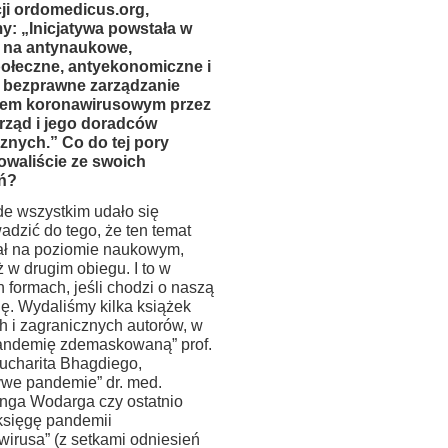
ji ordomedicus.org,
y: „Inicjatywa powstała w
i na antynaukowe,
ołeczne, antyekonomiczne i
 bezprawne zarządzanie
sem koronawirusowym przez
 rząd i jego doradców
nych.” Co do tej pory
zowaliście ze swoich
ń?
de wszystkim udało się
adzić do tego, że ten temat
iał na poziomie naukowym,
 w drugim obiegu. I to w
 formach, jeśli chodzi o naszą
ję. Wydaliśmy kilka książek
h i zagranicznych autorów, w
andemię zdemaskowaną” prof.
ucharita Bhagdiego,
ywe pandemie” dr. med.
nga Wodarga czy ostatnio
 księgę pandemii
wirusa” (z setkami odniesień