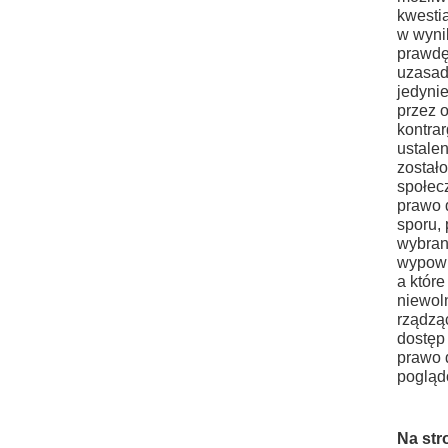
kwesti
w wyni
prawdę
uzasad
jedynie
przez 
kontra
ustalen
został
społec
prawo 
sporu, 
wybran
wypowi
a które
niewol
rządzą
dostęp 
prawo 
pogląd
Na str