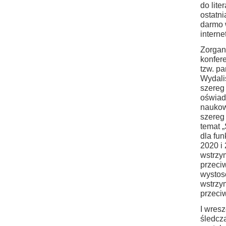
do lite
ostatn
darmo 
interne
Zorgan
konfer
tzw. pa
Wydali
szereg
oświad
naukow
szereg
temat 
dla fu
2020 i 
wstrzy
przeci
wystos
wstrzy
przeci
I wres
śledcz