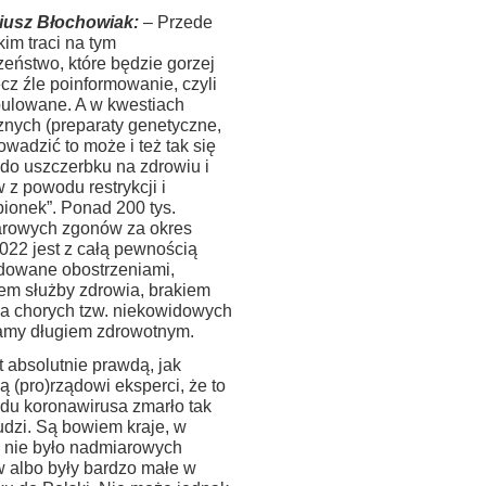
iusz Błochowiak:
– Przede
im traci na tym
zeństwo, które będzie gorzej
cz źle poinformowanie, czyli
ulowane. A w kwestiach
nych (preparaty genetyczne,
rowadzić to może i też tak się
 do uszczerbku na zdrowiu i
z powodu restrykcji i
pionek”. Ponad 200 tys.
rowych zgonów za okres
022 jest z całą pewnością
owane obostrzeniami,
żem służby zdrowia, brakiem
ia chorych tzw. niekowidowych
samy długiem zdrowotnym.
t absolutnie prawdą, jak
ą (pro)rządowi eksperci, że to
du koronawirusa zmarło tak
udzi. Są bowiem kraje, w
h nie było nadmiarowych
 albo były bardzo małe w