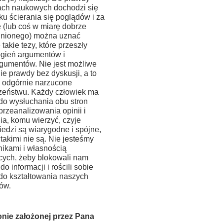
ach naukowych dochodzi się
ku ścierania się poglądów i za
 (lub coś w miarę dobrze
nionego) można uznać
 takie tezy, które przeszły
ogień argumentów i
rgumentów. Nie jest możliwe
ie prawdy bez dyskusji, a to
o odgórnie narzucone
zeństwu. Każdy człowiek ma
do wysłuchania obu stron
przeanalizowania opinii i
ia, komu wierzyć, czyje
edzi są wiarygodne i spójne,
 takimi nie są. Nie jesteśmy
nikami i własnością
cych, żeby blokowali nam
do informacji i rościli sobie
do kształtowania naszych
ów.
onie założonej przez Pana