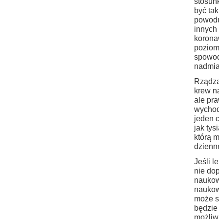
stosun
być tak
powodu
innych
korona
poziom
spowo
nadmia
Rządzą
krew na
ale pr
wychod
jeden c
jak tys
którą 
dzienn
Jeśli l
nie do
naukow
naukow
może so
będzie
możliwi