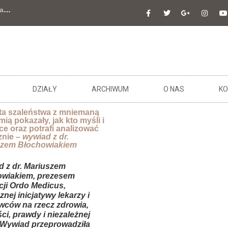
a
…
DZIAŁY
ARCHIWUM
O NAS
KO
ata szaleństwa z mniemaną
ią pokazały, jak kto myśli i
ce oraz potrafi analizować
znie –
wywiad z dr.
szem Błochowiakiem
 z dr. Mariuszem
owiakiem, prezesem
ji Ordo Medicus,
znej inicjatywy lekarzy i
ców na rzecz zdrowia,
ci, prawdy i niezależnej
 Wywiad przeprowadziła