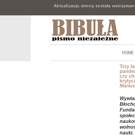
Aktualizacja strony została wstrzyman
HOME
Trzy l
pandem
czy ch
krytyc
Mariu
Wywiad
Błoch
Fundac
społec
naukow
wolnoś
nauki.