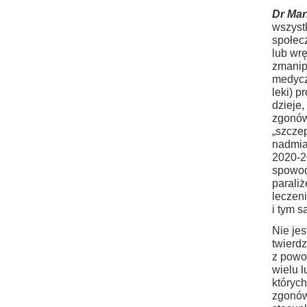
Dr Mar
wszystk
społec
lub wrę
zmanip
medycz
leki) p
dzieje,
zgonów 
„szcze
nadmia
2020-2
spowod
parali
leczen
i tym 
Nie jes
twierdz
z powo
wielu l
któryc
zgonów