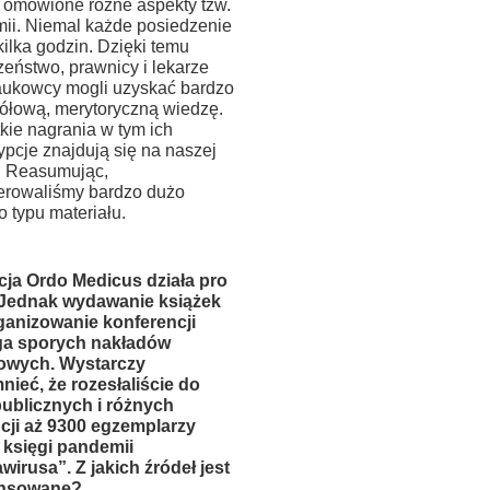
y omówione różne aspekty tzw.
ii. Niemal każde posiedzenie
kilka godzin. Dzięki temu
zeństwo, prawnicy i lekarze
aukowcy mogli uzyskać bardzo
ółową, merytoryczną wiedzę.
kie nagrania w tym ich
ypcje znajdują się na naszej
e. Reasumując,
rowaliśmy bardzo dużo
 typu materiału.
ja Ordo Medicus działa pro
Jednak wydawanie książek
ganizowanie konferencji
a sporych nakładów
owych. Wystarczy
ieć, że rozesłaliście do
ublicznych i różnych
ucji aż 9300 egzemplarzy
j księgi pandemii
wirusa”. Z jakich źródeł jest
ansowane?