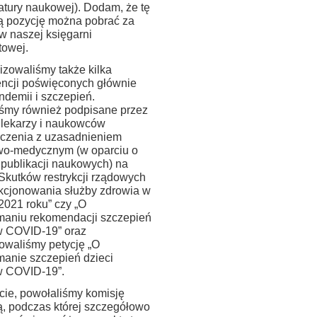
ratury naukowej). Dodam, że tę
ią pozycję można pobrać za
w naszej księgarni
towej.
izowaliśmy także kilka
encji poświęconych głównie
ndemii i szczepień.
śmy również podpisane przez
 lekarzy i naukowców
czenia z uzasadnieniem
o-medycznym (w oparciu o
 publikacji naukowych) na
„Skutków restrykcji rządowych
nkcjonowania służby zdrowia w
2021 roku” czy „O
maniu rekomendacji szczepień
w COVID-19” oraz
owaliśmy petycję „O
manie szczepień dzieci
w COVID-19”.
zcie, powołaliśmy komisję
ą, podczas której szczegółowo