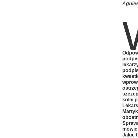
Agnies
Odpow
podpis
lekarz
podpis
kwesti
wprowa
ostrze
szczep
kolei 
Lekars
Martyk
obost
Sprawa
mówien
Jakie 