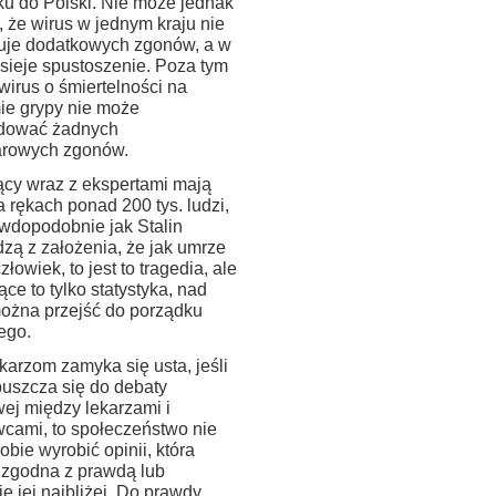
ku do Polski. Nie może jednak
, że wirus w jednym kraju nie
je dodatkowych zgonów, a w
 sieje spustoszenie. Poza tym
wirus o śmiertelności na
ie grypy nie może
dować żadnych
rowych zgonów.
cy wraz z ekspertami mają
 rękach ponad 200 tys. ludzi,
awdopodobnie jak Stalin
zą z założenia, że jak umrze
złowiek, to jest to tragedia, ale
iące to tylko statystyka, nad
można przejść do porządku
ego.
ekarzom zamyka się usta, jeśli
puszcza się do debaty
ej między lekarzami i
cami, to społeczeństwo nie
bie wyrobić opinii, która
 zgodna z prawdą lub
e jej najbliżej. Do prawdy