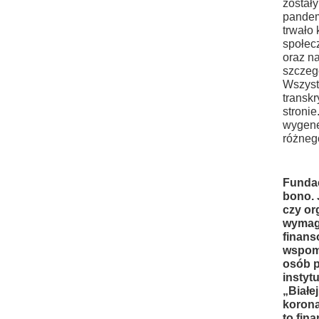
został
pandem
trwało 
społec
oraz n
szczeg
Wszyst
transkr
stroni
wygene
różnego
Fundac
bono. 
czy or
wymag
finans
wspomn
osób p
instyt
„Białe
korona
to fin