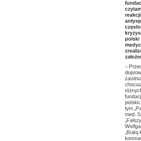
fundac
czytam
reakcj
antysp
często
kryzy
polski
medycz
zreali
założe
– Prze
doprow
zaistn
chociaż
różnych
fundac
polskic
tym „P
med. S
„Fałsz
Wolfga
„Białą
korona