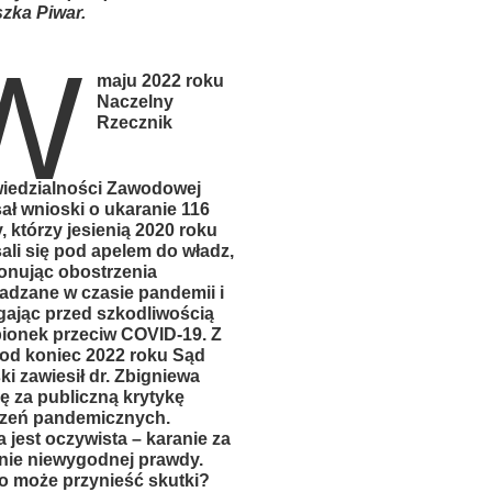
zka Piwar.
W
maju 2022 roku
Naczelny
Rzecznik
iedzialności Zawodowej
ał wnioski o ukaranie 116
y, którzy jesienią 2020 roku
ali się pod apelem do władz,
onując obostrzenia
dzane w czasie pandemii i
gając przed szkodliwością
ionek przeciw COVID-19. Z
pod koniec 2022 roku Sąd
ki zawiesił dr. Zbigniewa
ę za publiczną krytykę
rzeń pandemicznych.
 jest oczywista – karanie za
ie niewygodnej prawdy.
to może przynieść skutki?