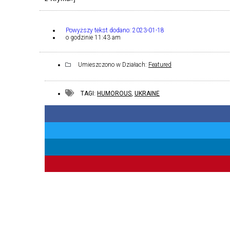
Powyższy tekst dodano:
2023-01-18
o godzinie
11:43 am
Umieszczono w Działach:
Featured
TAGI:
HUMOROUS
,
UKRAINE