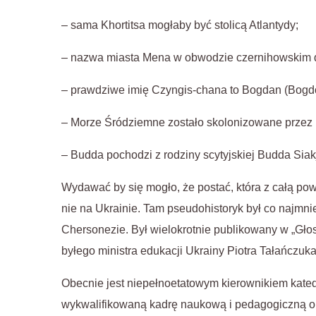
– sama Khortitsa mogłaby być stolicą Atlantydy;
– nazwa miasta Mena w obwodzie czernihowskim 
– prawdziwe imię Czyngis-chana to Bogdan (Bogd
– Morze Śródziemne zostało skolonizowane przez U
– Budda pochodzi z rodziny scytyjskiej Budda Sia
Wydawać by się mogło, że postać, która z całą pow
nie na Ukrainie. Tam pseudohistoryk był co najmni
Chersonezie. Był wielokrotnie publikowany w „Gło
byłego ministra edukacji Ukrainy Piotra Tałańczuk
Obecnie jest niepełnoetatowym kierownikiem kated
wykwalifikowaną kadrę naukową i pedagogiczną oraz