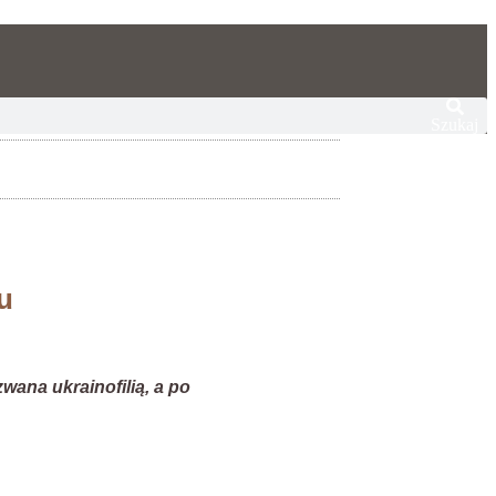
Szukaj
u
ana ukrainofilią, a po