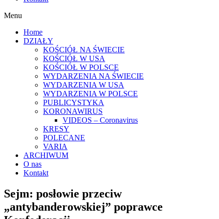
Menu
Home
DZIAŁY
KOŚCIÓŁ NA ŚWIECIE
KOŚCIÓŁ W USA
KOŚCIÓŁ W POLSCE
WYDARZENIA NA ŚWIECIE
WYDARZENIA W USA
WYDARZENIA W POLSCE
PUBLICYSTYKA
KORONAWIRUS
VIDEOS – Coronavirus
KRESY
POLECANE
VARIA
ARCHIWUM
O nas
Kontakt
Sejm: posłowie przeciw
„antybanderowskiej” poprawce