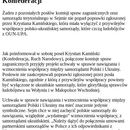
Konfederacji
Żaden z pozostałych posłów komisji spraw zagranicznych oraz
samorządu terytorialnego w Sejmie nie poparł poprawki zgłoszonej
przez Krystiana Kamińskiego, która miała wyłączyć z przywilejów
współpracy polsko-ukraińskiej samorządy, które czczą ludobójców
z OUN-UPA.
Jak poinformował w sobotę poseł Krystian Kamiński
(Konfederacja, Ruch Narodowy), połączone komisje spraw
zagranicznych przyjęły projekt uchwały w sprawie nawiązania i
wzmocnienia współpracy między samorządami Polski i Ukrainy.
Posłowie nie zaakceptowali poprawki zgłoszonej przez posła
Kamińskiego, zgodnie z którą z przywilejów współpracy powinny
być wyłączone te ukraińskie samorządy, które gloryfikują sprawców
ludobójstwa na Wołyniu i w Małopolsce Wschodniej.
Uchwała w sprawie nawiązania i wzmocnienia współpracy między
samorządami Polski i Ukrainy ma mieć znaczenie jedynie
symboliczne. Sejm chce w niej zachęcić polskie samorządy do
nawiązania, względnie „wydatnego” wzmocnienia współpracy, z
samorządami ukraińskimi. „Należy dążyć do połączenia umowami
partnerskimi samorządów w Polsce z ich odpowiednikami z