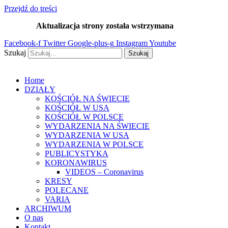
Przejdź do treści
Aktualizacja strony została wstrzymana
…
Facebook-f
Twitter
Google-plus-g
Instagram
Youtube
Szukaj
Szukaj
Home
DZIAŁY
KOŚCIÓŁ NA ŚWIECIE
KOŚCIÓŁ W USA
KOŚCIÓŁ W POLSCE
WYDARZENIA NA ŚWIECIE
WYDARZENIA W USA
WYDARZENIA W POLSCE
PUBLICYSTYKA
KORONAWIRUS
VIDEOS – Coronavirus
KRESY
POLECANE
VARIA
ARCHIWUM
O nas
Kontakt