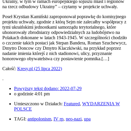
Ukrainy, w tym w ramach europejskiego sojuszu miast i regionów
na rzecz odbudowy Ukrainy” – czytamy w projekcie uchwały.
Poseł Krystian Kamiński zaproponował poprawkę do komisyjnego
projektu uchwały, zgodnie z którą Sejm nie zalecałby współpracy z
tymi ukraińskimi jednostkami samorządu terytorialnego, które
uhonorowały zbrodniarzy odpowiedzialnych za ludobójstwo na
Polakach dokonane w latach 1943-1945. W szczególności chodziło
o czczenie takich postaci jak Stepan Bandera, Roman Szuchewycz,
Dmytro Doncow czy Dmytro Klaczkiwski, na przykład poprzez
nadanie imienia którejś z nich stadionowi, ulicy, przyznanie
honorowego obywatelstwa czy postawienie pomnika.[…]
Całość:
Kresy.pl (25 lipca 2022)
.
Powyższy tekst dodano:
2022-07-29
o godzinie
4:01 pm
Umieszczono w Działach:
Featured
,
WYDARZENIA W
POLSCE
TAGI:
antipolonism
,
IV rp
,
neo-nazi
,
upa