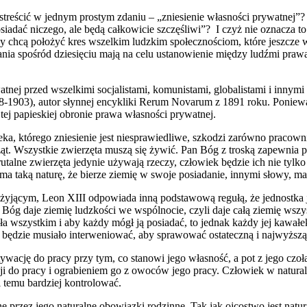
treścić w jednym prostym zdaniu – „zniesienie własności prywatnej”?
iadać niczego, ale będą całkowicie szczęśliwi”? I czyż nie oznacza t
y chcą położyć kres wszelkim ludzkim społecznościom, które jeszcze w
azania spośród dziesięciu mają na celu ustanowienie między ludźmi pr
tnej przed wszelkimi socjalistami, komunistami, globalistami i innymi
1903), autor słynnej encykliki Rerum Novarum z 1891 roku. Ponieważ 
ej papieskiej obronie prawa własności prywatnej.
ka, którego zniesienie jest niesprawiedliwe, szkodzi zarówno pracowni
ąt. Wszystkie zwierzęta muszą się żywić. Pan Bóg z troską zapewnia
talne zwierzęta jedynie używają rzeczy, człowiek będzie ich nie tylko
 ma taką naturę, że bierze ziemię w swoje posiadanie, innymi słowy, m
żyjącym, Leon XIII odpowiada inną podstawową regułą, że jednostka 
że Bóg daje ziemię ludzkości we wspólnocie, czyli daje całą ziemię wsz
yła wszystkim i aby każdy mógł ją posiadać, to jednak każdy jej kawa
 będzie musiało interweniować, aby sprawować ostateczną i najwyższą
cję do pracy przy tym, co stanowi jego własność, a pot z jego czoła 
 do pracy i ograbieniem go z owoców jego pracy. Człowiek w naturaln
i temu bardziej kontrolować.
przez jego naturalne obowiązki rodzinne. Tak jak ojcostwo jest natura