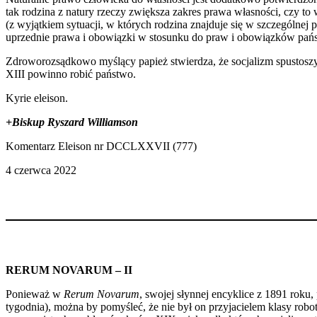
tak rodzina z natury rzeczy zwiększa zakres prawa własności, czy to 
(z wyjątkiem sytuacji, w których rodzina znajduje się w szczególnej 
uprzednie prawa i obowiązki w stosunku do praw i obowiązków pań
Zdroworozsądkowo myślący papież stwierdza, że socjalizm spustos
XIII powinno robić państwo.
Kyrie eleison.
+Biskup Ryszard Williamson
Komentarz Eleison nr DCCLXXVII (777)
4 czerwca 2022
RERUM NOVARUM – II
Ponieważ w
Rerum Novarum
, swojej słynnej encyklice z 1891 roku
tygodnia), można by pomyśleć, że nie był on przyjacielem klasy robot