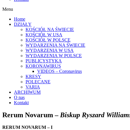
Menu
Home
DZIAŁY
KOŚCIÓŁ NA ŚWIECIE
KOŚCIÓŁ W USA
KOŚCIÓŁ W POLSCE
WYDARZENIA NA ŚWIECIE
WYDARZENIA W USA
WYDARZENIA W POLSCE
PUBLICYSTYKA
KORONAWIRUS
VIDEOS – Coronavirus
KRESY
POLECANE
VARIA
ARCHIWUM
O nas
Kontakt
Rerum Novarum –
Biskup Ryszard William
RERUM NOVARUM
–
I