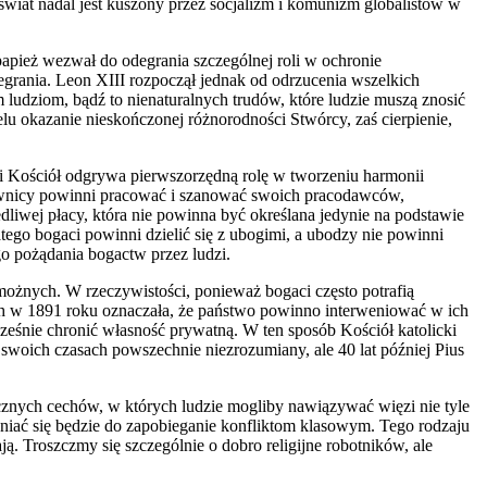
iat nadal jest kuszony przez socjalizm i komunizm globalistów w
papież wezwał do odegrania szczególnej roli w ochronie
egrania. Leon XIII rozpoczął jednak od odrzucenia wszelkich
ludziom, bądź to nienaturalnych trudów, które ludzie muszą znosić
elu okazanie nieskończonej różnorodności Stwórcy, zaś cierpienie,
ei Kościół odgrywa pierwszorzędną rolę w tworzeniu harmonii
cownicy powinni pracować i szanować swoich pracodawców,
iwej płacy, która nie powinna być określana jedynie na podstawie
ego bogaci powinni dzielić się z ubogimi, a ubodzy nie powinni
go pożądania bogactw przez ludzi.
możnych. W rzeczywistości, ponieważ bogaci często potrafią
ych w 1891 roku oznaczała, że państwo powinno interweniować w ich
cześnie chronić własność prywatną. W ten sposób Kościół katolicki
woich czasach powszechnie niezrozumiany, ale 40 lat później Pius
cznych cechów, w których ludzie mogliby nawiązywać więzi nie tyle
zyniać się będzie do zapobieganie konfliktom klasowym. Tego rodzaju
ą. Troszczmy się szczególnie o dobro religijne robotników, ale