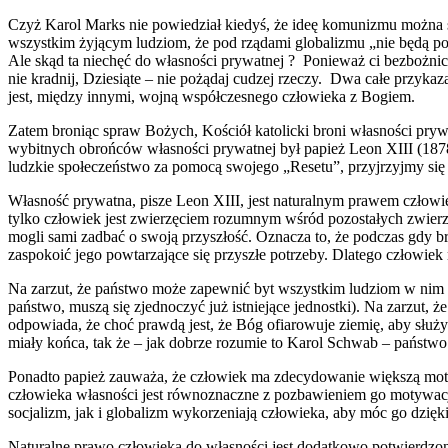
Czyż Karol Marks nie powiedział kiedyś, że ideę komunizmu można s
wszystkim żyjącym ludziom, że pod rządami globalizmu „nie będą pos
Ale skąd ta niechęć do własności prywatnej ? Ponieważ ci bezbożnic
nie kradnij, Dziesiąte – nie pożądaj cudzej rzeczy. Dwa całe przyk
jest, między innymi, wojną współczesnego człowieka z Bogiem.
Zatem broniąc spraw Bożych, Kościół katolicki broni własności prywa
wybitnych obrońców własności prywatnej był papież Leon XIII (1878-
ludzkie społeczeństwo za pomocą swojego „Resetu”, przyjrzyjmy się t
Własność prywatna, pisze Leon XIII, jest naturalnym prawem człowie
tylko człowiek jest zwierzęciem rozumnym wśród pozostałych zwierz
mogli sami zadbać o swoją przyszłość. Oznacza to, że podczas gdy bru
zaspokoić jego powtarzające się przyszłe potrzeby. Dlatego człowiek
Na zarzut, że państwo może zapewnić byt wszystkim ludziom w nim 
państwo, muszą się zjednoczyć już istniejące jednostki). Na zarzut, 
odpowiada, że choć prawdą jest, że Bóg ofiarowuje ziemię, aby służ
miały końca, tak że – jak dobrze rozumie to Karol Schwab – państwo
Ponadto papież zauważa, że człowiek ma zdecydowanie większą motywa
człowieka własności jest równoznaczne z pozbawieniem go motywacji
socjalizm, jak i globalizm wykorzeniają człowieka, aby móc go dzięk
Naturalne prawo człowieka do własności jest dodatkowo potwierdzone 