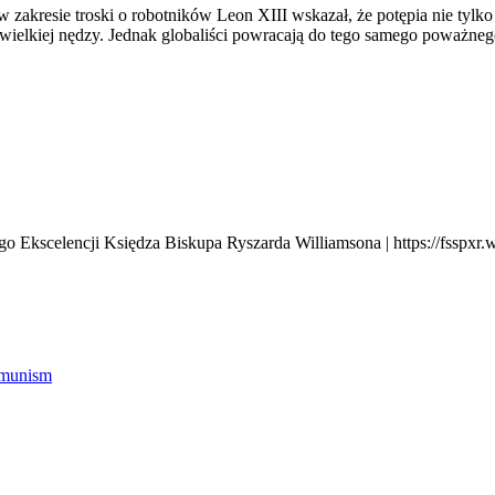
akresie troski o robotników Leon XIII wskazał, że potępia nie tylko s
ielkiej nędzy. Jednak globaliści powracają do tego samego poważneg
 Ekscelencji Księdza Biskupa Ryszarda Williamsona | https://fsspxr.
munism