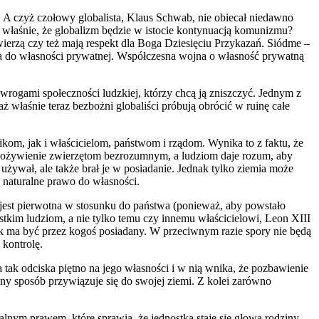
 A czyż czołowy globalista, Klaus Schwab, nie obiecał niedawno
o właśnie, że globalizm będzie w istocie kontynuacją komunizmu?
ierzą czy też mają respekt dla Boga Dziesięciu Przykazań. Siódme –
awa do własności prywatnej. Współczesna wojna o własność prywatną
 wrogami społeczności ludzkiej, którzy chcą ją zniszczyć. Jednym z
właśnie teraz bezbożni globaliści próbują obrócić w ruinę całe
kom, jak i właścicielom, państwom i rządom. Wynika to z faktu, że
 pożywienie zwierzętom bezrozumnym, a ludziom daje rozum, aby
 używał, ale także brał je w posiadanie. Jednak tylko ziemia może
a naturalne prawo do własności.
jest pierwotna w stosunku do państwa (ponieważ, aby powstało
ystkim ludziom, a nie tylko temu czy innemu właścicielowi, Leon XIII
łek ma być przez kogoś posiadany. W przeciwnym razie spory nie będą
 kontrolę.
tak odciska piętno na jego własności i w nią wnika, że pozbawienie
y sposób przywiązuje się do swojej ziemi. Z kolei zarówno
lnym prawem, które sprawia, że jednostka staje się głową rodziny,