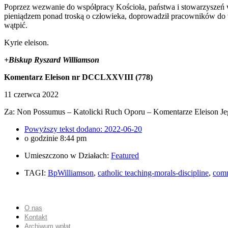
Poprzez wezwanie do współpracy Kościoła, państwa i stowarzyszeń w z
pieniądzem ponad troską o człowieka, doprowadził pracowników do w
wątpić.
Kyrie eleison.
+Biskup Ryszard Williamson
Komentarz Eleison nr DCCLXXVIII (778)
11 czerwca 2022
Za: Non Possumus – Katolicki Ruch Oporu – Komentarze Eleison Jego
Powyższy tekst dodano:
2022-06-20
o godzinie
8:44 pm
Umieszczono w Działach:
Featured
TAGI:
BpWilliamson
,
catholic teaching-morals-discipline
,
com
O nas
Kontakt
Archiwum wpłat