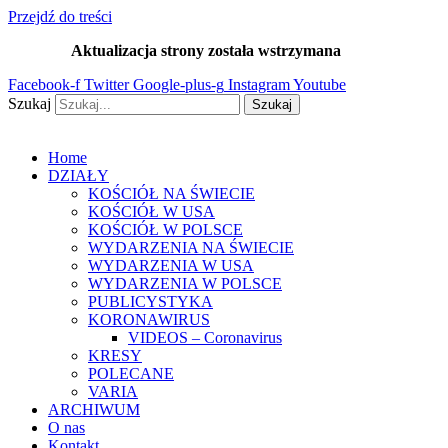
Przejdź do treści
Aktualizacja strony została wstrzymana
…
Facebook-f
Twitter
Google-plus-g
Instagram
Youtube
Szukaj
Szukaj
Home
DZIAŁY
KOŚCIÓŁ NA ŚWIECIE
KOŚCIÓŁ W USA
KOŚCIÓŁ W POLSCE
WYDARZENIA NA ŚWIECIE
WYDARZENIA W USA
WYDARZENIA W POLSCE
PUBLICYSTYKA
KORONAWIRUS
VIDEOS – Coronavirus
KRESY
POLECANE
VARIA
ARCHIWUM
O nas
Kontakt