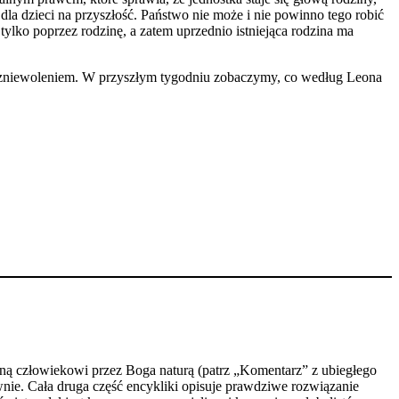
 dla dzieci na przyszłość. Państwo nie może i nie powinno tego robić
tylko poprzez rodzinę, a zatem uprzednio istniejąca rodzina ma
i zniewoleniem. W przyszłym tygodniu zobaczymy, co według Leona
daną człowiekowi przez Boga naturą (patrz „Komentarz” z ubiegłego
iwnie. Cała druga część encykliki opisuje prawdziwe rozwiązanie