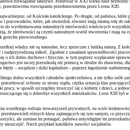
anowił rozwiązanie fałszywe. Ponieważ w XXI wieku nasz bezbożny św
nie, prawdziwemu rozwiązaniu przedstawionemu przez Leona XIII.
ajważniejsze, od Kościoła katolickiego. Po drugie, od państwa, które 
 pracowników, które, jak stwierdził, również mają istotną rolę do od
 to do wyeliminowania naturalnych nierówności właściwych wszystkim 
ieją, że nierówności są czymś naturalnym wsród stworzenia i mają na c
tek grzechu pierworodnego.
kiej władzy nie są naturalne, lecz sprzeczne z ludzką naturą. Z kol
ość i nadprzyrodzoną miłość. Zgodnie z zasadami sprawiedliwości pra
ę o ich dobro duchowe i fizyczne, w tym poprzez wypłacanie sprawiedl
gactwo jest raczej przeszkodą niż pomocą w drodze do zbawienia, dlat
 błędy – socjalizm i dziki kapitalizm – poprzez łagodzenie nadmierne
pólnego dobra wszystkich członków społeczeństwa, a nie tylko osób za
 potrzebować ochrony ze strony rządu, ciężka sytuacja klas pracując
pracy, w sposób szczególny troszczyć się o kobiety i dzieci, a jedno
szczącego się o dobrobyt wszystkich mieszkańców. Leon XIII był w s
ania wszelkiego rodzaju stowarzyszeń prywatnych, na wzór średniowie
łem przedstawicieli różnych klasy zajmujących się tym samym, co przyc
rzyści, ale zamiast im pomagać, państwa antyreligijne im przeszkadzaj
zy nieszczęść. Niech przykład katolików nawróci socjalistów.