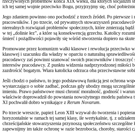
rzeczywistych problemów końca XIX wieku, dla których socjalizm st
ich tej samej wojnie przeciwko Bogu, przyjrzyjmy się, choć pobież
Jego zdaniem powinno ono pochodzić z trzech źródeł. Po pierwsze i n
pracowników. I po trzecie, od prywatnych stowarzyszeń pracodawców i
nierealnych rozwiązań problemów społecznych, które zmierzają bądź
w tej „dolinie łez”, a które są konsekwencją grzechu. Katolicy rozum
śmierć i pożądliwości pojawiły się wśród stworzenia dopiero na sku
Promowane przez komunizm walki klasowe i rewolucja przeciwko wszel
klasowej i szacunku dla władzy w oparciu o naturalną sprawiedliw
pracodawcy zaś powinni szanować swoich pracowników i troszczyć si
interesów pracodawcy. Z punktu widzenia nadprzyrodzonej miłości bo
zazdrościć bogatym. Wiara katolicka odrzuca oba przeciwstawne sobie
Jeśli chodzi o państwo, to jego podstawową funkcją jest ochrona ws
wystarczająco o sobie zadbać, podczas gdy ubodzy mogą szczególnie
imieniu. Prawo państwowe musi chronić moralność, godność i warunki 
właściwie doprowadził do powstania nowożytnego modelu państwa tro
XI pochwalił dobro wynikające z
Rerum Novarum.
Po trzecie wreszcie, papież Leon XIII wzywał do tworzenia i popier
horyzontalnie w ramach tej samej klasy, ile wertykalnie, tj. z udzia
chrześcijańskie stowarzyszenia przynoszą społeczeństwu szczególne ko
zapewnijmy im także ochronę w razie bezrobocia, choroby, starości c