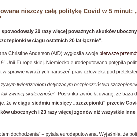
owana niszczy całą politykę Covid w 5 minut: 
”
d spowodowały 20 razy więcej poważnych skutków ubocznych
zczepionki w ciągu ostatnich 20 lat łącznie”.
na Christine Anderson (AfD) wygłosiła swoje
pierwsze przemó
9” Unii Europejskiej. Niemiecka eurodeputowana potępiła poli
a w sprawie wyraźnych naruszeń praw człowieka pod pretekste
łszywym twierdzeniom dotyczącym bezpieczeństwa szczepione
 tak zwanej skuteczności
”. Posłanka zwróciła uwagę, że baza 
je, że
w ciągu siedmiu miesięcy „szczepionki” przeciw Co
ków ubocznych i 23 razy więcej zgonów niż wszystkie inne
iotem dochodzenia” – pytała eurodeputowana. Wyjaśniła, że ​​po