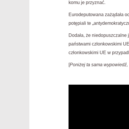
komu je przyznać.
Eurodeputowana zażądała odpo
potępiali te „antydemokratycz
Dodała, że ​​niedopuszczaln
państwami członkowskimi UE.
członkowskimi UE w przypad
[
Poniżej ta sama wypowiedź,