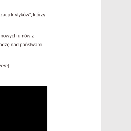
acji krytyków”, którzy
O) nowych umów z
ładzę nad państwami
czem
]