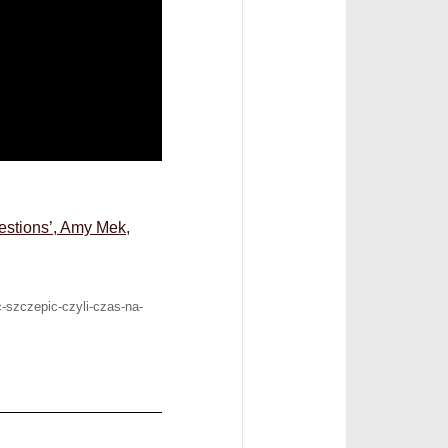
estions’, Amy Mek,
-szczepic-czyli-czas-na-