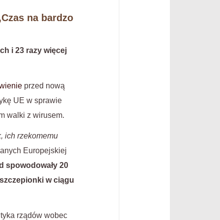
„Czas na bardzo
 i 23 razy więcej
wienie
przed nową
tykę UE w sprawie
m walki z wirusem.
k, ich rzekomemu
danych Europejskiej
vid spowodowały 20
 szczepionki w ciągu
lityka rządów wobec