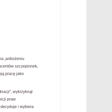
 na „wdrożeniu
ducentów szczepionek,
ją pracę jako
acji”, wykrzyknął
icji praw
 decyduje i wybiera