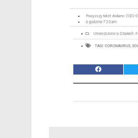
Powyższy tekst dodano:
2022-0
o godzinie
7:20 am
Umieszczono w Działach:
F
TAGI:
CORONAVIRUS
,
SO