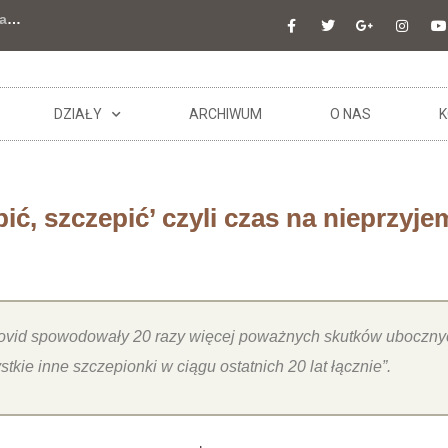
a
…
DZIAŁY
ARCHIWUM
O NAS
K
ić, szczepić’ czyli czas na nieprzyj
ovid spowodowały 20 razy więcej poważnych skutków ubocznyc
tkie inne szczepionki w ciągu ostatnich 20 lat łącznie”.