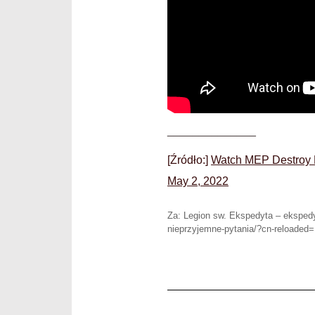
______________
[Źródło:]
Watch MEP Destroy E
May 2, 2022
Za: Legion sw. Ekspedyta – ekspedy
nieprzyjemne-pytania/?cn-reloaded=