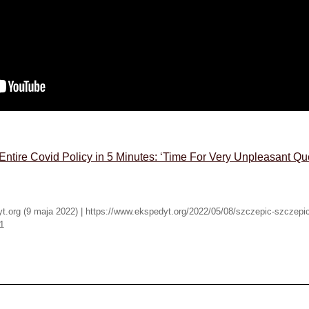
ntire Covid Policy in 5 Minutes: ‘Time For Very Unpleasant Qu
t.org (9 maja 2022) | https://www.ekspedyt.org/2022/05/08/szczepic-szczepic
1