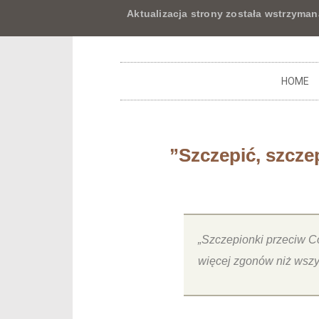
Aktualizacja strony została wstrzyman
HOME
”Szczepić, szczep
„Szczepionki przeciw C
więcej zgonów niż wszys