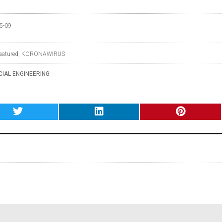
5-09
eatured
,
KORONAWIRUS
CIAL ENGINEERING