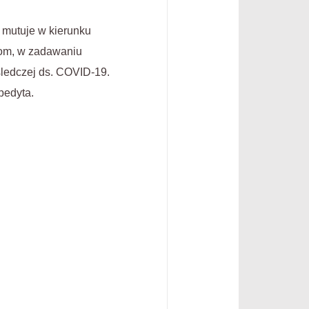
e mutuje w kierunku
ykom, w zadawaniu
śledczej ds. COVID-19.
pedyta.