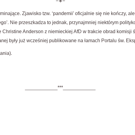
−∗−
nające. Zjawisko tzw. ‘pandemii’ oficjalnie się nie kończy, al
go’. Nie przeszkadza to jednak, przynajmniej niektórym polit
 Christine Anderson z niemieckiej AfD w trakcie obrad komisji 
nej były już wcześniej publikowane na łamach Portalu św. Eks
ania).
____________***____________