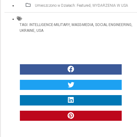
Umieszczono w Działach:
Featured
,
WYDARZENIA W USA
TAGI:
INTELLIGENCE-MILITARY
,
MASS-MEDIA
,
SOCIAL ENGINEERING
,
UKRAINE
,
USA