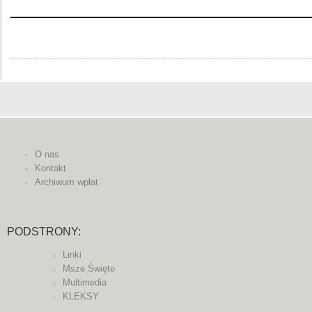
O nas
Kontakt
Archiwum wpłat
PODSTRONY:
Linki
Msze Święte
Multimedia
KLEKSY