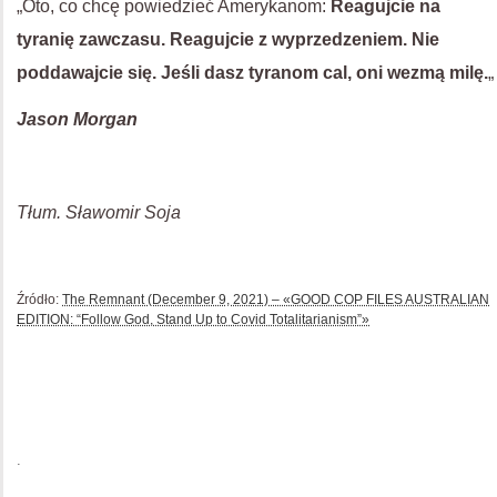
„Oto, co chcę powiedzieć Amerykanom:
Reagujcie na
tyranię zawczasu. Reagujcie z wyprzedzeniem. Nie
poddawajcie się. Jeśli dasz tyranom cal, oni wezmą milę.
„
Jason Morgan
Tłum. Sławomir Soja
Źródło:
The Remnant (December 9, 2021) – «GOOD COP FILES AUSTRALIAN
EDITION: “Follow God, Stand Up to Covid Totalitarianism”»
.