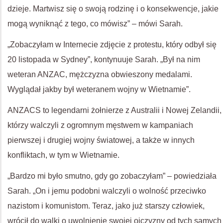
dzieje. Martwisz się o swoją rodzinę i o konsekwencje, jakie
mogą wyniknąć z tego, co mówisz” – mówi Sarah.
„Zobaczyłam w Internecie zdjęcie z protestu, który odbył się
20 listopada w Sydney”, kontynuuje Sarah. „Był na nim
weteran ANZAC, mężczyzna obwieszony medalami.
Wyglądał jakby był weteranem wojny w Wietnamie”.
ANZACS to legendarni żołnierze z Australii i Nowej Zelandii,
którzy walczyli z ogromnym męstwem w kampaniach
pierwszej i drugiej wojny światowej, a także w innych
konfliktach, w tym w Wietnamie.
„Bardzo mi było smutno, gdy go zobaczyłam” – powiedziała
Sarah. „On i jemu podobni walczyli o wolność przeciwko
nazistom i komunistom. Teraz, jako już starszy człowiek,
wrócił do walki o uwolnienie swojej ojczyzny od tych samych