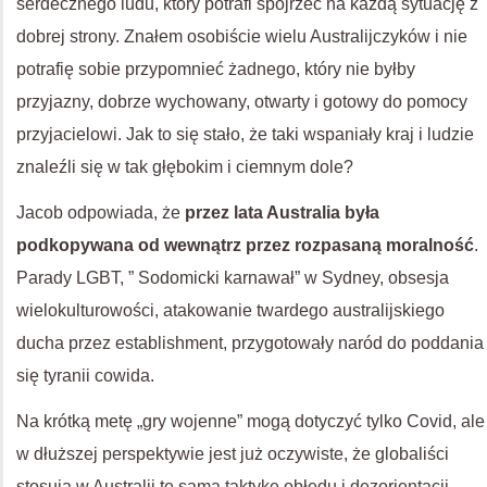
serdecznego ludu, który potrafi spojrzeć na każdą sytuację z
dobrej strony. Znałem osobiście wielu Australijczyków i nie
potrafię sobie przypomnieć żadnego, który nie byłby
przyjazny, dobrze wychowany, otwarty i gotowy do pomocy
przyjacielowi. Jak to się stało, że taki wspaniały kraj i ludzie
znaleźli się w tak głębokim i ciemnym dole?
Jacob odpowiada, że
przez lata Australia była
podkopywana od wewnątrz przez rozpasaną moralność
.
Parady LGBT, ” Sodomicki karnawał” w Sydney, obsesja
wielokulturowości, atakowanie twardego australijskiego
ducha przez establishment, przygotowały naród do poddania
się tyranii cowida.
Na krótką metę „gry wojenne” mogą dotyczyć tylko Covid, ale
w dłuższej perspektywie jest już oczywiste, że globaliści
stosują w Australii tę samą taktykę obłędu i dezorientacji,