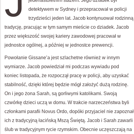
J
jedenastoletnim stażem. Jego dziadek był
detektywem w Sydney i przepracował w policji
trzydzieści jeden lat. Jacob kontynuował rodzinną
tradycję, pracując w tym samym mieście co dziadek. Jacob
przez większość swojej kariery zawodowej pracował w
jednostce ogólnej, a później w jednostce prewencji.
Powołanie Gissane’a jest szlachetne również w innym
wymiarze. Jacob powiedział mi podczas wywiadu pod
koniec listopada, że rozpoczął pracę w policji, aby uzyskać
stabilność, dzięki której będzie mógł założyć dużą rodzinę.
On i jego żona Sarah, są gorliwymi katolikami. Swoją
czwórkę dzieci uczą w domu. W trakcie narzeczeństwa byli
członkami parafii Novus Ordo, dopóki przyjaciel nie zapoznał
ich z tradycyjną łacińską Mszą Świętą. Jacob i Sarah zawarli
ślub w tradycyjnym rycie rzymskim. Obecnie uczęszczają na