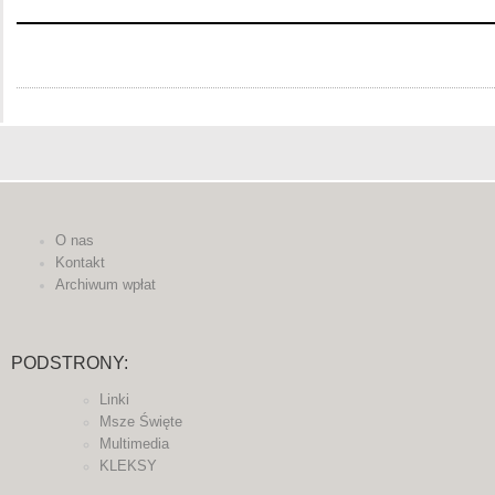
O nas
Kontakt
Archiwum wpłat
PODSTRONY:
Linki
Msze Święte
Multimedia
KLEKSY