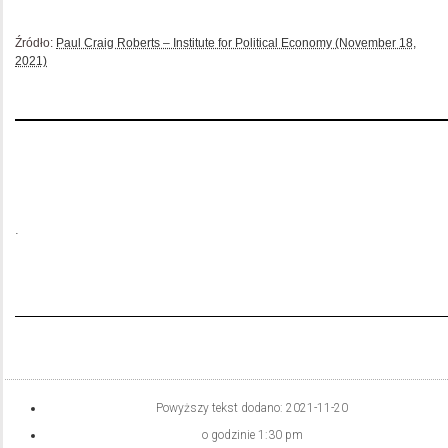
Źródło:
Paul Craig Roberts – Institute for Political Economy (November 18,
2021)
.
Powyższy tekst dodano:
2021-11-20
o godzinie
1:30 pm