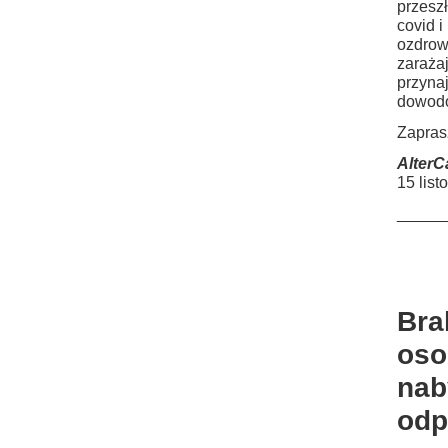
przesz
covid i
ozdrow
zarażaj
przyna
dowodó
Zapras
AlterC
15 lis
_____
Bra
oso
nab
odp