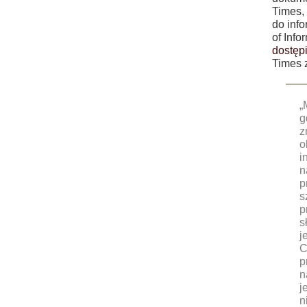
Times,
do inf
of Info
dostępi
Times z
„
g
z
o
i
n
p
s
p
s
j
C
p
n
j
n