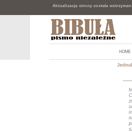
Aktualizacja strony została wstrzyman
HOME
Jednak
M
C
z
o
i
n
p
s