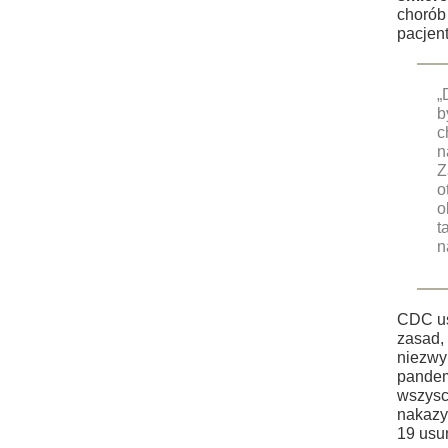
chorób
pacjent
„
b
c
n
Z
o
o
t
n
CDC us
zasad, 
niezwy
pandem
wszysc
nakazy
19 usu