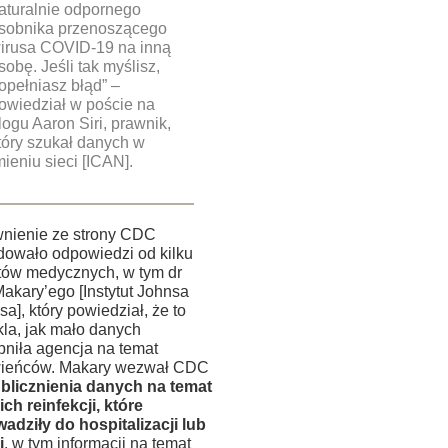
aturalnie odpornego
sobnika przenoszącego
irusa COVID-19 na inną
sobę. Jeśli tak myślisz,
opełniasz błąd” –
owiedział w poście na
logu Aaron Siri, prawnik,
tóry szukał danych w
mieniu sieci [ICAN].
wnienie ze strony CDC
owało odpowiedzi od kilku
tów medycznych, w tym dr
akary’ego [Instytut Johnsa
a], który powiedział, że to
la, jak mało danych
pniła agencja na temat
ieńców. Makary wezwał CDC
blicznienia danych na temat
ch reinfekcji, które
dziły do ​​hospitalizacji lub
i
, w tym informacji na temat