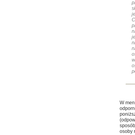
p
s
j
C
p
n
j
n
n
o
w
o
p
W menu
odporn
poniżs
(odpow
sposób
osoby 