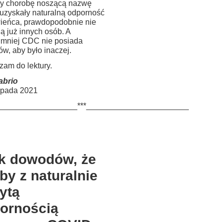
ły chorobę noszącą nazwę
 uzyskały naturalną odporność
ieńca, prawdopodobnie nie
ą już innych osób. A
jmniej CDC nie posiada
w, aby było inaczej.
zam do lektury.
abrio
topada 2021
__________________***_______________________
k dowodów, że
by z naturalnie
ytą
ornością