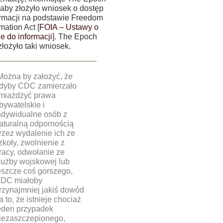
 aby złożyło wniosek o dostęp
ormacji na podstawie Freedom
rmation Act [
FOIA – Ustawy o
e do informacji
]. The Epoch
łożyło taki wniosek.
Można by założyć, że
dyby CDC zamierzało
miażdżyć prawa
bywatelskie i
ndywidualne osób z
aturalną odpornością
rzez wydalenie ich ze
zkoły, zwolnienie z
racy, odwołanie ze
łużby wojskowej lub
eszcze coś gorszego,
DC miałoby
rzynajmniej jakiś dowód
a to, że istnieje chociaż
eden przypadek
iezaszczepionego,