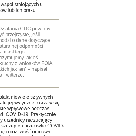
 współistniejących u
ów lub ich braku.
Działania CDC powinny
yć przejrzyste, jeśli
hodzi o dane dotyczące
aturalnej odporności.
amiast tego
trzymujemy jakieś
kruchy z wniosków FOIA
akich jak ten” – napisał
a Twitterze.
tala niewiele sztywnych
ale jej wytyczne okazały się
kle wpływowe podczas
ii COVID-19. Praktycznie
y urzędnicy narzucający
 szczepień przeciwko COVID-
nęli możliwość odmowy