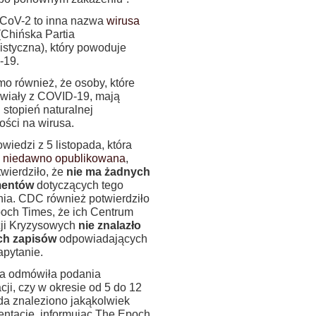
oV-2 to inna nazwa
wirusa
Chińska Partia
styczna), który powoduje
-19.
o również, że osoby, które
wiały z COVID-19, mają
 stopień naturalnej
ości na wirusa.
iedzi z 5 listopada, która
a
niedawno opublikowana
,
wierdziło, że
nie ma żadnych
entów
dotyczących tego
nia. CDC również potwierdziło
och Times, że ich Centrum
ji Kryzysowych
nie znalazło
ch zapisów
odpowiadających
apytanie.
a odmówiła podania
cji, czy w okresie od 5 do 12
ada znaleziono jakąkolwiek
ntację, informując The Epoch