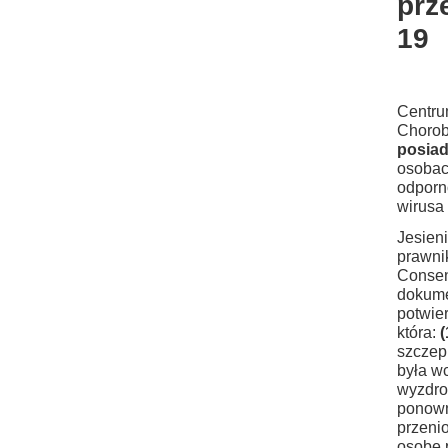
prz
19
Centru
Chorob
posia
osobac
odporno
wirusa
Jesien
prawni
Consen
dokume
potwie
która:
(
szczep
była w
wyzdro
ponown
przeni
osobę 