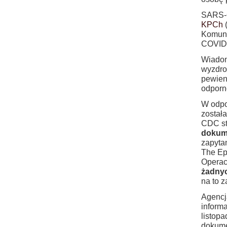
SARS-C
KPCh
(
Komuni
COVID
Wiadom
wyzdro
pewien
odporn
W odpow
został
CDC st
dokum
zapyta
The Ep
Operac
żadny
na to z
Agencj
informa
listop
dokume