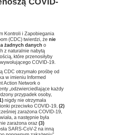
enoszą COVID-
m Kontroli i Zapobiegania
om (CDC) twierdzi, że
nie
da żadnych danych
o
h z naturalnie nabytą
ścią, które przenosiłyby
 wywołującego COVID-19.
ią CDC otrzymało prośbę od
ka w imieniu Informed
t Action Network o
nty „odzwierciedlające każdy
rdzony przypadek osoby,
1)
nigdy nie otrzymała
ionki przeciwko COVID-19,
(2)
cześniej zarażona COVID-19,
wiała, a następnie była
ie zarażona oraz
(3)
osła SARS-CoV-2 na inną
po ponownym zakażeniu”.