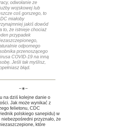
racy, odwołanie ze
łużby wojskowej lub
eszcze coś gorszego, to
DC miałoby
rzynajmniej jakiś dowód
a to, że istnieje chociaż
eden przypadek
iezaszczepionego,
aturalnie odpornego
sobnika przenoszącego
irusa COVID-19 na inną
sobę. Jeśli tak myślisz,
opełniasz błąd.
−∗−
 na dziś kolejne danie o
ości. Jak może wynikać z
zego felietonu, CDC
iednik polskiego sanepidu) w
 niebezpośredni przyznało, że
niezaszczepione, które