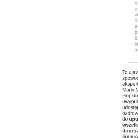
n
o
w
o
p
p
b
k
i
To uja
spowod
eksper
Marty M
Hopkins
uwypuk
udostę
ozdrow
do
upu
wszelki
doprowa
śmierc