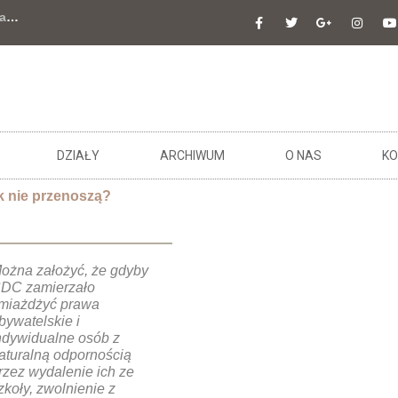
a
…
DZIAŁY
ARCHIWUM
O NAS
KO
 nie przenoszą?
ożna założyć, że gdyby
DC zamierzało
miażdżyć prawa
bywatelskie i
ndywidualne osób z
aturalną odpornością
rzez wydalenie ich ze
zkoły, zwolnienie z