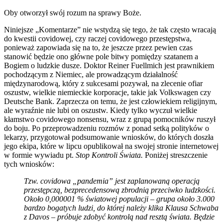
Oby otworzył swój rozum na sprawy Boże.
Niniejsze „Komentarze” nie wstydzą się tego, że tak często wracają
do kwestii covidowej, czy raczej covidowego przestępstwa,
ponieważ zapowiada się na to, że jeszcze przez pewien czas
stanowić będzie ono główne pole bitwy pomiędzy szatanem a
Bogiem o ludzkie dusze. Doktor Reiner Fuellmich jest prawnikiem
pochodzącym z Niemiec, ale prowadzącym działalność
międzynarodową, który z sukcesami pozywał, na zlecenie ofiar
oszustw, wielkie niemieckie korporacje, takie jak Volkswagen czy
Deutsche Bank. Zaprzecza on temu, że jest człowiekiem religijnym,
ale wyraźnie nie lubi on oszustw. Kiedy tylko wyczuł wielkie
kłamstwo covidowego nonsensu, wraz z grupą pomocników ruszył
do boju. Po przeprowadzeniu rozmów z ponad setką polityków o
lekarzy, przygotował podsumowanie wniosków, do których doszła
jego ekipa, które w lipcu opublikował na swojej stronie internetowej
w formie wywiadu pt.
Stop Kontroli Świata.
Poniżej streszczenie
tych wniosków:
Tzw. covidowa „pandemia” jest zaplanowaną operacją
przestępczą, bezprecedensową zbrodnią przeciwko ludzkości.
Około 0,000001 % światowej populacji – grupa około 3.000
bardzo bogatych ludzi, do której należy klika Klausa Schwaba
z Davos – próbuje zdobyć kontrolą nad resztą świata. Będzie