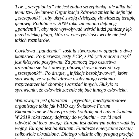
Tzw. „szczepionka” nie jest żadną szczepionką, ale kilka lat
temu tzw. Światowa Organizacja Zdrowia zmieniła definicję
„szczepionki”, aby ukryć swoją dzisiejszą złowieszczą terapię
genową. Podobnie w 2009 roku zmieniono definicję
„pandemii”, aby móc wywoływać wśród ludzi paniczny lęk
przed wielką plagą, która w rzeczywistości wcale nie jest
takich rozmiarów.
Covidowa „pandemia” została stworzona w oparciu o dwa
kłamstwa. Po pierwsze, testy PCR, z których znaczna część
jest fałszywie pozytywna. Za pomocą tego oszustwa
uzasadnia się lock downy, obowiązkowe maseczki czy
„szczepionki”. Po drugie, „infekcje bezobjawowe”, które
sprawiają, że w pełni zdrowe osoby mogą rzekomo
rozprzestrzeniać chorobę i zarażać innych. Służyło to
sprawieniu, że człowiek zacznie się bać innego człowieka.
Winnowajcą jest globalizm – prywatne, międzynarodowe
organizacje takie jak WHO czy Światowe Forum
Ekonomiczne w Davos przejęły kontrolę nad całym światem.
W 2019 roku rzeczy dojrzały do wybuchu – covid miał
odwócić od tego uwagę. Europa jest głównym polem walk tej
wojny. Europa jest bankrutem. Fundusze emerytalne zostały
całkowicie okradzione. Dlatego właśnie elity pragną przejąć