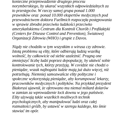
konieczne przeprowadzenie drugiego procesu
norymberskiego, by ukarać wszystkich odpowiedzialnych za
to przestępców. W rzeczy samej grupa ponad 1.000
prawników oraz ponad 10.000 ekspertów medycznych pod
przewodnictwem doktora Fuellmich rozpoczęła postępowania
w sprawie zbrodni przeciwko ludzkości przeciwko
amerykańskiemu Centrum dla Kontroli Chorób i Profilaktyki
(Centers for Disease Control and Prevention), Światowej
Organizacji Zdrowia (WHO) i grupie z Davos.
Nigdy nie chodziło w tym wszystkim o wirusa czy zdrowie.
Istotą problemu są elity, które odbierają ludzią wszelką
wolność, by całkowicie od siebie uzależnić. Pragną one
zmniejszyć liczbę ludzi poprzez depopulację, by ułatwić sobie
kontrolowanie tych, którzy przeżyją. W covidzie nie chodzi o
pieniądze, wszak najbogatsi ludzie mają już dużo więcej, niż
potrzebują. Niemniej samozwańcze elity polityczne i
społeczne wykorzystują pieniądze, aby korumpować lekarzy,
pracowników medycznych i polityków. Na przykład prezydent
Białorusi ujawnił, że oferowano mu niemal miliard dolarów
w zamian za wprowadzenie lock downu w jego państwie.
Elity używają także wszelkich możliwych technik
psychologicznych, aby manipulować ludzi oraz całej
rozmaitości gróźb, by ustawić w szeregu każdego, kto śmie
stawiać im opór.