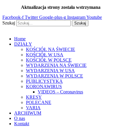
Przejdź
Aktualizacja strony została wstrzymana
…
do
Facebook-f
Twitter
Google-plus-g
Instagram
Youtube
treści
Szukaj
Szukaj
Home
DZIAŁY
KOŚCIÓŁ NA ŚWIECIE
KOŚCIÓŁ W USA
KOŚCIÓŁ W POLSCE
WYDARZENIA NA ŚWIECIE
WYDARZENIA W USA
WYDARZENIA W POLSCE
PUBLICYSTYKA
KORONAWIRUS
VIDEOS – Coronavirus
KRESY
POLECANE
VARIA
ARCHIWUM
O nas
Kontakt