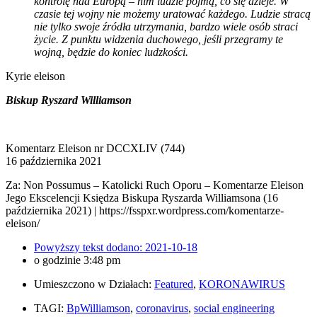
kontrolę nad Europą – nim ludzie pojmą, co się dzieje. W
czasie tej wojny nie możemy uratować każdego. Ludzie stracą
nie tylko swoje źródła utrzymania, bardzo wiele osób straci
życie. Z punktu widzenia duchowego, jeśli przegramy te
wojną, będzie do koniec ludzkości.
Kyrie eleison
Biskup Ryszard Williamson
Komentarz Eleison nr DCCXLIV (744)
16 października 2021
Za: Non Possumus – Katolicki Ruch Oporu – Komentarze Eleison
Jego Ekscelencji Księdza Biskupa Ryszarda Williamsona (16
października 2021) | https://fsspxr.wordpress.com/komentarze-
eleison/
Powyższy tekst dodano:
2021-10-18
o godzinie
3:48 pm
Umieszczono w Działach:
Featured
,
KORONAWIRUS
TAGI:
BpWilliamson
,
coronavirus
,
social engineering