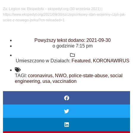
Za: Legion sw. Ekspedyta – ekspedyt.org (30 września 2021) |
https://www.ekspedyt.org/2021/09/30/szczepionkowy-stan-wojenny-czyli-jak-
uciec-z-nowego-jorku/?cn-reloaded=1
Powyższy tekst dodano:
2021-09-30
o godzinie
7:15 pm
Umieszczono w Działach:
Featured
,
KORONAWIRUS
TAGI:
coronavirus
,
NWO
,
police-state-abuse
,
social
engineering
,
usa
,
vaccination