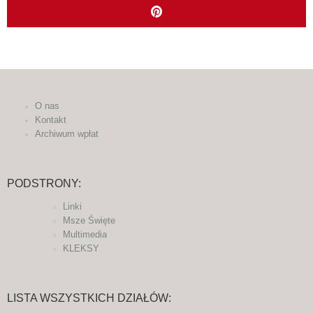
O nas
Kontakt
Archiwum wpłat
PODSTRONY:
Linki
Msze Święte
Multimedia
KLEKSY
LISTA WSZYSTKICH DZIAŁÓW: