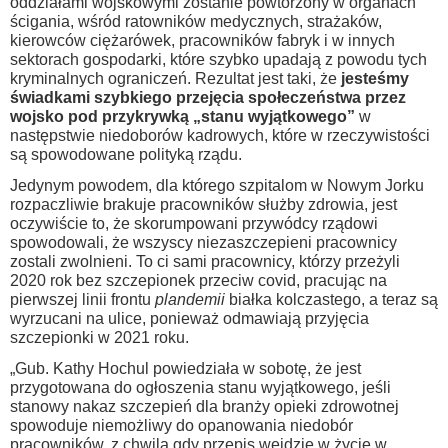
oddziałami wojskowymi zostanie powtórzony w organach
ścigania, wśród ratowników medycznych, strażaków,
kierowców ciężarówek, pracowników fabryk i w innych
sektorach gospodarki, które szybko upadają z powodu tych
kryminalnych ograniczeń. Rezultat jest taki, że
jesteśmy
świadkami szybkiego przejęcia społeczeństwa przez
wojsko pod przykrywką „stanu wyjątkowego”
w
następstwie niedoborów kadrowych, które w rzeczywistości
są spowodowane polityką rządu.
Jedynym powodem, dla którego szpitalom w Nowym Jorku
rozpaczliwie brakuje pracowników służby zdrowia, jest
oczywiście to, że skorumpowani przywódcy rządowi
spowodowali, że wszyscy niezaszczepieni pracownicy
zostali zwolnieni. To ci sami pracownicy, którzy przeżyli
2020 rok bez szczepionek przeciw covid, pracując na
pierwszej linii frontu
plandemii
białka kolczastego, a teraz są
wyrzucani na ulice, ponieważ odmawiają przyjęcia
szczepionki w 2021 roku.
„Gub. Kathy Hochul powiedziała w sobotę, że jest
przygotowana do ogłoszenia stanu wyjątkowego, jeśli
stanowy nakaz szczepień dla branży opieki zdrowotnej
spowoduje niemożliwy do opanowania niedobór
pracowników, z chwilą gdy przepis wejdzie w życie w