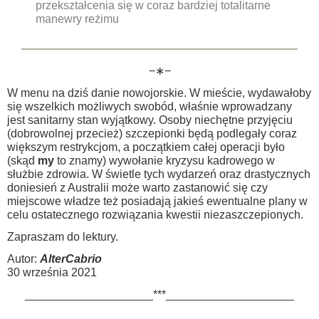
przekształcenia się w coraz bardziej totalitarne
manewry reżimu
−∗−
W menu na dziś danie nowojorskie. W mieście, wydawałoby
się wszelkich możliwych swobód, właśnie wprowadzany
jest sanitarny stan wyjątkowy. Osoby niechętne przyjęciu
(dobrowolnej przecież) szczepionki będą podlegały coraz
większym restrykcjom, a początkiem całej operacji było
(skąd
my
to znamy) wywołanie kryzysu kadrowego w
służbie zdrowia. W świetle tych wydarzeń oraz drastycznych
doniesień z Australii może warto zastanowić się czy
miejscowe władze też posiadają jakieś ewentualne plany w
celu ostatecznego rozwiązania kwestii niezaszczepionych.
Zapraszam do lektury.
Autor:
AlterCabrio
30 września 2021
____________________***____________________