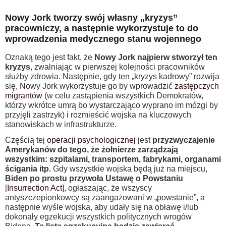
Nowy Jork tworzy swój własny „kryzys”
pracowniczy, a następnie wykorzystuje to do
wprowadzenia medycznego stanu wojennego
Oznaką tego jest fakt, że
Nowy Jork najpierw stworzył ten
kryzys
, zwalniając w pierwszej kolejności pracowników
służby zdrowia. Następnie, gdy ten „kryzys kadrowy” rozwija
się, Nowy Jork wykorzystuje go by wprowadzić
zastępczych
migrantów
(w celu zastąpienia wszystkich Demokratów,
którzy wkrótce umrą bo wystarczająco wyprano im mózgi by
przyjęli zastrzyk) i rozmieścić wojska na kluczowych
stanowiskach w infrastrukturze.
Częścią tej
operacji psychologicznej
jest
przyzwyczajenie
Amerykanów do tego, że żołnierze zarządzają
wszystkim: szpitalami, transportem, fabrykami, organami
ścigania itp.
Gdy wszystkie wojska będą już na miejscu,
Biden po prostu przywoła Ustawę o Powstaniu
[
Insurrection Act
], ogłaszając, że wszyscy
antyszczepionkowcy są zaangażowani w „powstanie”, a
następnie wyśle wojska, aby udały się na obławę i/lub
dokonały egzekucji wszystkich politycznych wrogów