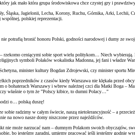
ota, który jak mało która grupa środowiskowa chce czystej gry i prawdz
y, Śląska, Jagielonii, Lecha, Korony, Ruchu, Górnika, Arki, Lechii, Cr
ólnej, polskiej reprezentacji.
czne nie potrafią bronić honoru Polski, godności narodowej i dumy ze s
— rzekomo ceniącymi sobie sport wielu politykom… Niech wybierają. Po
z religijnych symboli Polaków wokalistka Madonna, jej fani i władze 
 Schetyna, minister kultury Bogdan Zdrojewski, czy minister sportu 
elkich poprzedników z czasów kiedy Warszawa nie klękała przed obcy
 bohaterach Warszawy i wbrew należnej czci dla Matki Boga – Maryi
czy właśnie o tym że ”Polscy kibice, to dumni Polacy…”
hodzi o… polską duszę!
 sobie radzimy w całym świecie, naszą nietolerancyjność – a przecież
lnie na nowo nasze domy niszczone przez najeźdźców.
kt nie może narzucać nam – dumnym Polakom swoich obyczajów, swoic
obie, bo jesteśmy zaradni, umiemy pracować jeśli jesteśmy godnie wyn