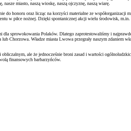
ę, nasze miasto, naszą wioskę, naszą ojczyznę, naszą wiarę.
e do honoru oraz licząc na korzyści materialne ze współorganizacji mis
ntu w piłce nożnej. Dzięki spontanicznej akcji wielu środowisk, m.in
imi dla sprowokowania Polaków. Dlatego zaprotestowaliśmy i najpra
a lub Chorzowa. Władze miasta Lwowa przegrały naszym zdaniem wła
 obliczalnym, ale że jednocześnie broni zasad i wartości ogólnoludzki
mowolą finansowych barbarzyńców.