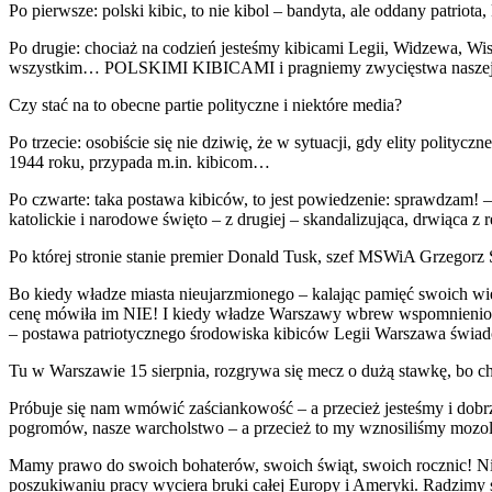
Po pierwsze: polski kibic, to nie kibol – bandyta, ale oddany patri
Po drugie: chociaż na codzień jesteśmy kibicami Legii, Widzewa, Wisł
wszystkim… POLSKIMI KIBICAMI i pragniemy zwycięstwa naszej wsp
Czy stać na to obecne partie polityczne i niektóre media?
Po trzecie: osobiście się nie dziwię, że w sytuacji, gdy elity polity
1944 roku, przypada m.in. kibicom…
Po czwarte: taka postawa kibiców, to jest powiedzenie: sprawdzam! 
katolickie i narodowe święto – z drugiej – skandalizująca, drwiąca 
Po której stronie stanie premier Donald Tusk, szef MSWiA Grzegorz
Bo kiedy władze miasta nieujarzmionego – kalając pamięć swoich wi
cenę mówiła im NIE! I kiedy władze Warszawy wbrew wspomnieniom o
– postawa patriotycznego środowiska kibiców Legii Warszawa świad
Tu w Warszawie 15 sierpnia, rozgrywa się mecz o dużą stawkę, bo c
Próbuje się nam wmówić zaściankowość – a przecież jesteśmy i dobrze
pogromów, nasze warcholstwo – a przecież to my wznosiliśmy mozo
Mamy prawo do swoich bohaterów, swoich świąt, swoich rocznic! Ni
poszukiwaniu pracy wyciera bruki całej Europy i Ameryki. Radzimy s