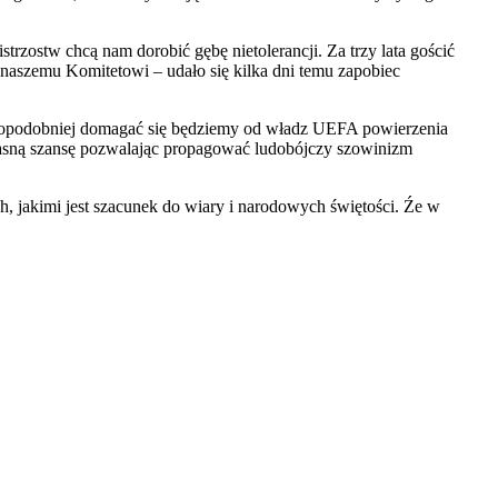
trzostw chcą nam dorobić gębę nietolerancji. Za trzy lata gościć
. naszemu Komitetowi – udało się kilka dni temu zapobiec
wdopodobniej domagać się będziemy od władz UEFA powierzenia
sną szansę pozwalając propagować ludobójczy szowinizm
ch, jakimi jest szacunek do wiary i narodowych świętości. Źe w