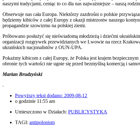
naszymi tradycjami, ceniąc to co dla nas najważniejsze – naszą rodzin
Obserwuje nas cała Europa. Niektórzy zazdrośni o polskie przywiązani
będziemy kibiców z całej Europy z okazji mistrzostw naszego kontyne
propagandzie szowizmu na polskiej ziemi.
Próbowano posłużyć się nieświadomą młodzieżą i dziećmi ukraińsk
organizacji rozgrywek przewidzianych we Lwowie na rzecz Krakow
ukraińskich nacjonalistów z OUN-UPA.
Pokażmy kibicom z całej Europy, że Polska jest krajem bezpiecznym i
obronie tych wartości nie ugnie się przed bezmyślną komercją i sa
Marian Brudzyński
.
Powyższy tekst dodano:
2009-08-12
o godzinie
11:55 am
Umieszczono w Działach:
PUBLICYSTYKA
TAGI:
antipolonism