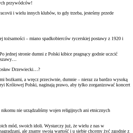
iwych przywódców!
acovii i wielu innych klubów, to gdy trzeba, jesteśmy przede
wojej tożsamości – miano spadkobierców rycerskiej postawy z 1920 i
 jednej stronie dumni z Polski kibice pragnący godnie uczcić
Warszawy…
Mirosław Drzewiecki…?
mi bożkami, a wręcz przeciwnie, dumnie – nieraz za bardzo wysoką
 Królowej Polski, naginają prawo, aby tylko zorganizować koncert
 nikomu nie urządzaliśmy wojen religijnych ani etnicznych
h mód, swoich idoli. Wystarczy już, że wielu z nas w
agradzani, ale znamy swoją wartość i u siebie chcemy żyć zgodnie z