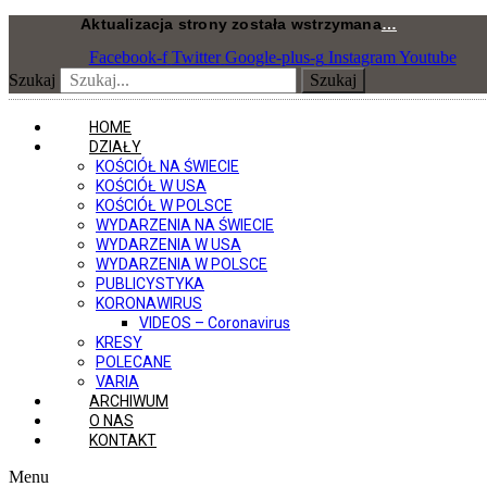
Przejdź
Aktualizacja strony została wstrzymana
…
do
Facebook-f
Twitter
Google-plus-g
Instagram
Youtube
treści
Szukaj
Szukaj
HOME
DZIAŁY
KOŚCIÓŁ NA ŚWIECIE
KOŚCIÓŁ W USA
KOŚCIÓŁ W POLSCE
WYDARZENIA NA ŚWIECIE
WYDARZENIA W USA
WYDARZENIA W POLSCE
PUBLICYSTYKA
KORONAWIRUS
VIDEOS – Coronavirus
KRESY
POLECANE
VARIA
ARCHIWUM
O NAS
KONTAKT
Menu