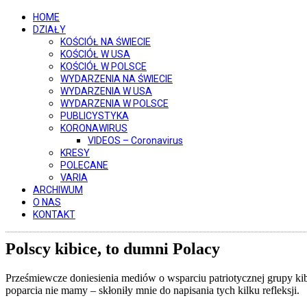
HOME
DZIAŁY
KOŚCIÓŁ NA ŚWIECIE
KOŚCIÓŁ W USA
KOŚCIÓŁ W POLSCE
WYDARZENIA NA ŚWIECIE
WYDARZENIA W USA
WYDARZENIA W POLSCE
PUBLICYSTYKA
KORONAWIRUS
VIDEOS – Coronavirus
KRESY
POLECANE
VARIA
ARCHIWUM
O NAS
KONTAKT
Polscy kibice, to dumni Polacy
Prześmiewcze doniesienia mediów o wsparciu patriotycznej grupy ki
poparcia nie mamy – skłoniły mnie do napisania tych kilku refleksji.