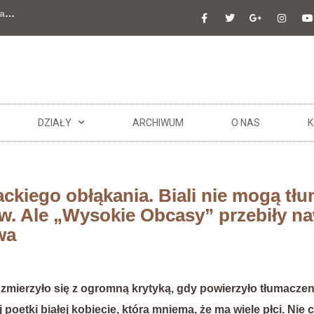
a
…
DZIAŁY
ARCHIWUM
O NAS
K
kiego obłąkania. Biali nie mogą tł
. Ale „Wysokie Obcasy” przebiły na
wa
mierzyło się z ogromną krytyką, gdy powierzyło tłumaczen
oetki białej kobiecie, która mniema, że ma wiele płci. Nie 