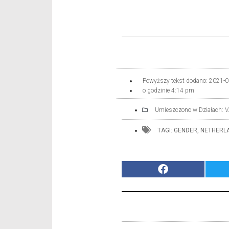
Powyższy tekst dodano:
2021-0
o godzinie
4:14 pm
Umieszczono w Działach:
V
TAGI:
GENDER
,
NETHERL