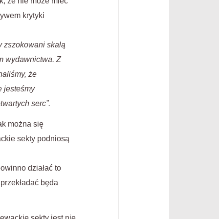
ak, że nie może mieć
ływem krytyki
y zszokowani skalą
rem wydawnictwa. Z
naliśmy, że
e jesteśmy
otwartych serc”.
ak można się
ckie sekty podniosą
owinno działać to
y przekładać będa
wackie sekty jest nie