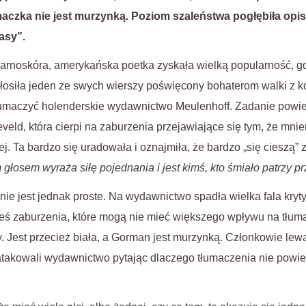
łumaczka nie jest murzynką. Poziom szaleństwa pogłębiła opis
asy”.
arnoskóra, amerykańska poetka zyskała wielką popularność, g
łosiła jeden ze swych wierszy poświęcony bohaterom walki z k
łumaczyć holenderskie wydawnictwo Meulenhoff. Zadanie powie
ld, która cierpi na zaburzenia przejawiające się tym, że mniem
. Ta bardzo się uradowała i oznajmiła, że bardzo „się cieszą” z 
głosem wyraża siłę pojednania i jest kimś, kto śmiało patrzy pr
nie jest jednak proste. Na wydawnictwo spadła wielka fala krytyk
kieś zaburzenia, które mogą nie mieć większego wpływu na tłumac
. Jest przecież biała, a Gorman jest murzynką. Członkowie lewac
atakowali wydawnictwo pytając dlaczego tłumaczenia nie powier