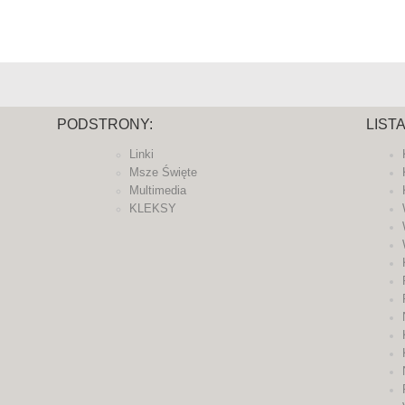
PODSTRONY:
LIST
Linki
Msze Święte
Multimedia
KLEKSY