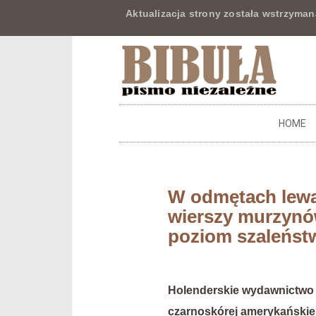
Aktualizacja strony została wstrzyman
HOME
W odmętach lewac
wierszy murzynów
poziom szaleńst
Holenderskie wydawnictwo z
czarnoskórej amerykańskiej p