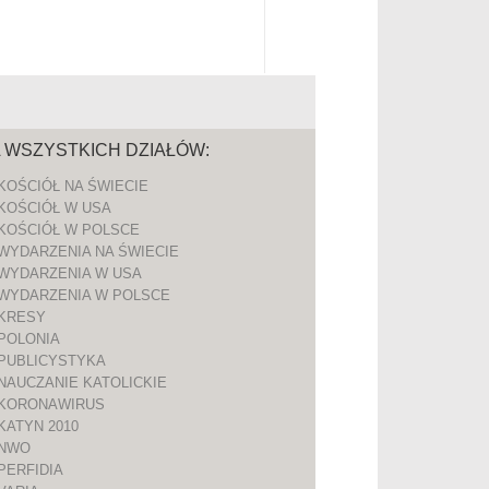
A WSZYSTKICH DZIAŁÓW:
KOŚCIÓŁ NA ŚWIECIE
KOŚCIÓŁ W USA
KOŚCIÓŁ W POLSCE
WYDARZENIA NA ŚWIECIE
WYDARZENIA W USA
WYDARZENIA W POLSCE
KRESY
POLONIA
PUBLICYSTYKA
NAUCZANIE KATOLICKIE
KORONAWIRUS
KATYN 2010
NWO
PERFIDIA