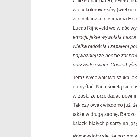
O ile tłumaczka Rijneveld moż
wielu kolorów skóry (wielkie 
wielopłciowa, niebinarna Hol
Lucas Rijneveld we właściwym
emocji, jakie wywołała nasza
wielką radością i zapałem po
najważniejsze będzie zachowan
uprzywilejowani. Chcielibyśmy,
Teraz wydawnictwo szuka jaki
domyślać. Nie ośmielą sie c
wrzask, że przekładać powinn
Tak czy owak wiadomo już, że
także w drugą stronę. Bardzo
książki białych pisarzy na jęz
Wydawałoby się, że poziom s