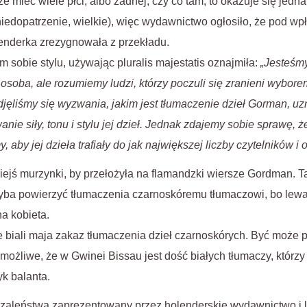
e mieć wiele płci, albo żadnej, czy co tam, to okazuje się jedn
niedopatrzenie, wielkie), więc wydawnictwo ogłosiło, że pod wp
enderka zrezygnowała z przekładu.
 sobie stylu, używając pluralis majestatis oznajmiła:
„Jesteśm
 osoba, ale rozumiemy ludzi, którzy poczuli się zranieni wybo
djęliśmy się wyzwania, jakim jest tłumaczenie dzieł Gorman, uz
ie siły, tonu i stylu jej dzieł. Jednak zdajemy sobie sprawę, ż
 aby jej dzieła trafiały do jak największej liczby czytelników i 
ejś murzynki, by przełożyła na flamandzki wiersze Gordman. T
hyba powierzyć tłumaczenia czarnoskóremu tłumaczowi, bo lewa
a kobieta.
 biali maja zakaz tłumaczenia dzieł czarnoskórych. Być może p
 możliwe, że w Gwinei Bissau jest dość białych tłumaczy, którz
yk balanta.
zaleństwa zaprezentowany przez holenderskie wydawnictwo i le