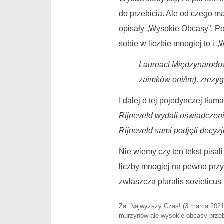
do przebicia. Ale od czego ma
opisały „Wysokie Obcasy”. P
sobie w liczbie mnogiej to i „
Laureaci Międzynarodow
zaimków oni/im), zrezy
I dalej o tej pojedynczej tłum
Rijneveld wydali oświadczeni
Rijneveld sami podjęli decyzj
Nie wiemy czy ten tekst pisa
liczby mnogiej na pewno przyc
zwłaszcza pluralis sovieticus
Za: Najwyższy Czas! (3 marca 2021)
murzynow-ale-wysokie-obcasy-przeb