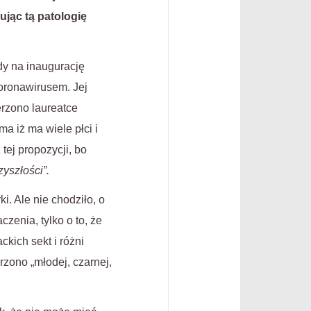
ując tą patologię
dy na inaugurację
oronawirusem. Jej
rzono laureatce
a iż ma wiele płci i
tej propozycji, bo
zyszłości”.
i. Ale nie chodziło, o
zenia, tylko o to, że
kich sekt i różni
zono „młodej, czarnej,