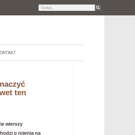
ONTAKT
umaczyć
wet ten
ie wierszy
chodzi o rojenia na