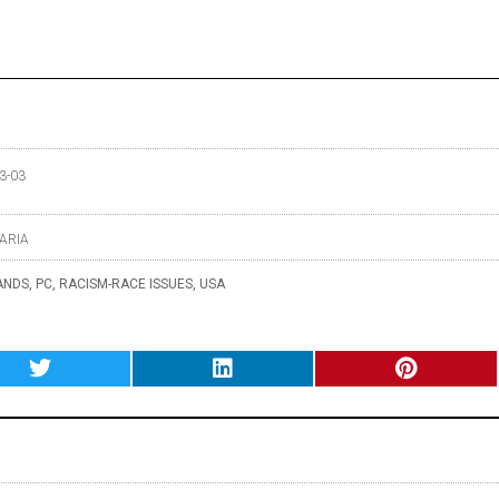
3-03
ARIA
ANDS
,
PC
,
RACISM-RACE ISSUES
,
USA