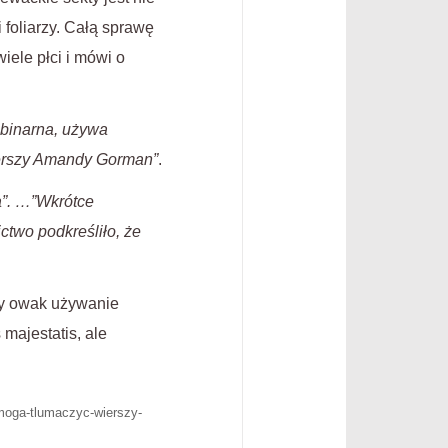
 foliarzy. Całą sprawę
ele płci i mówi o
ebinarna, używa
wierszy Amandy Gorman”
.
ja”. …”Wkrótce
two podkreśliło, że
czy owak używanie
 majestatis, ale
-moga-tlumaczyc-wierszy-