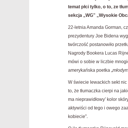
temat płci tylko, o to, ze t
sekcja „WG” „Wysokie Obc
22-letnia Amanda Gorman, cz
prezydentury Joe Bidena wyg
twórczość postanowiło przet
Nagrody Bookera Lucas Rijneve
mówi o sobie w liczbie mnogiej
amerykańska poetka „
młodym 
W świecie lewackich sekt nic 
to, że tłumaczka cierpi na ja
ma nieprawidłowy’ kolor skóry
aktywiści od tego i owego za
kobiecie”.