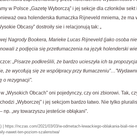
my w Polsce „Gazetę Wyborczą” i jej sekcje dla członków sekt i
onieważ owa holenderska tłumaczka Rijneveld mniema, że ma wi
Wysokie Obcasy” dostroiły sie i relacjonują tak:
„
ej Nagrody Bookera, Marieke Lucas Rijneveld (jako osoba ni
gnowali z podjęcia się przetłumaczenia na język holenderski 
aczce:
„Pisarze podkreślili, że bardzo ucieszyła ich ta propozyc
e, że wycofują się ze współpracy przy tłumaczeniu”…”Wydawnic
ę o rezygnacji”.
li w „Wysokich Obcach” oni pojedynczy, czy oni zbiorowi. Tak, 
hodzi „Wyborczej” i jej sekcjom bardzo łatwo. Nie tylko pluralis
 – np. „wy towarzyszu jesteście obłąkani”.
 | https://nczas.com/2021/03/03/w-odmetach-lewackiego-oblakania-biali-nie
ily-nawet-ten-poziom-szalenstwa/