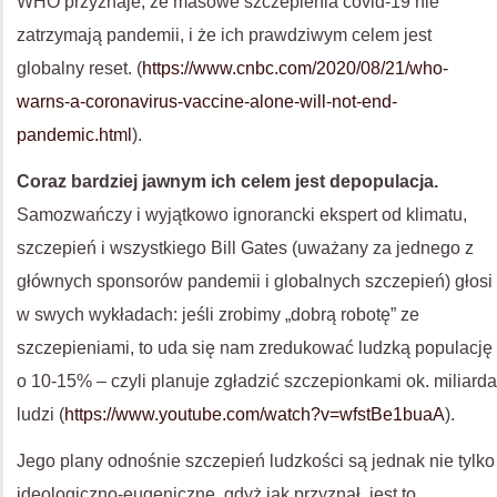
WHO przyznaje, że masowe szczepienia covid-19 nie
zatrzymają pandemii, i że ich prawdziwym celem jest
globalny reset. (
https://www.cnbc.com/2020/08/21/who-
warns-a-coronavirus-vaccine-alone-will-not-end-
pandemic.html
).
Coraz bardziej jawnym ich celem jest depopulacja.
Samozwańczy i wyjątkowo ignorancki ekspert od klimatu,
szczepień i wszystkiego Bill Gates (uważany za jednego z
głównych sponsorów pandemii i globalnych szczepień) głosi
w swych wykładach: jeśli zrobimy „dobrą robotę” ze
szczepieniami, to uda się nam zredukować ludzką populację
o 10-15% – czyli planuje zgładzić szczepionkami ok. miliarda
ludzi (
https://www.youtube.com/watch?v=wfstBe1buaA
).
Jego plany odnośnie szczepień ludzkości są jednak nie tylko
ideologiczno-eugeniczne, gdyż jak przyznał, jest to