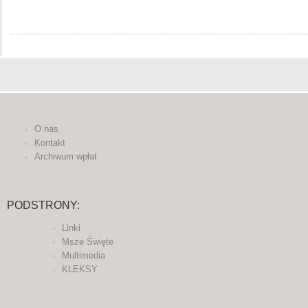
O nas
Kontakt
Archiwum wpłat
PODSTRONY:
Linki
Msze Święte
Multimedia
KLEKSY