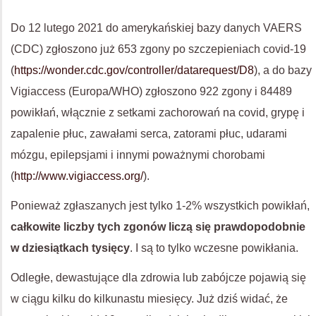
Do 12 lutego 2021 do amerykańskiej bazy danych VAERS
(CDC) zgłoszono już 653 zgony po szczepieniach covid-19
(
https://wonder.cdc.gov/controller/datarequest/D8
), a do bazy
Vigiaccess (Europa/WHO) zgłoszono 922 zgony i 84489
powikłań, włącznie z setkami zachorowań na covid, grypę i
zapalenie płuc, zawałami serca, zatorami płuc, udarami
mózgu, epilepsjami i innymi poważnymi chorobami
(
http://www.vigiaccess.org/
).
Ponieważ zgłaszanych jest tylko 1-2% wszystkich powikłań,
całkowite liczby tych zgonów liczą się prawdopodobnie
w dziesiątkach tysięcy
. I są to tylko wczesne powikłania.
Odległe, dewastujące dla zdrowia lub zabójcze pojawią się
w ciągu kilku do kilkunastu miesięcy. Już dziś widać, że