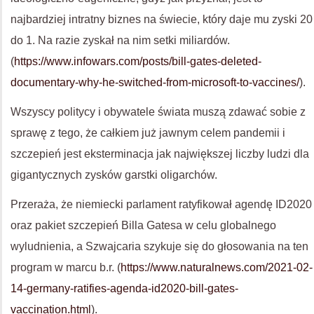
najbardziej intratny biznes na świecie, który daje mu zyski 20
do 1. Na razie zyskał na nim setki miliardów.
(
https://www.infowars.com/posts/bill-gates-deleted-
documentary-why-he-switched-from-microsoft-to-vaccines/
).
Wszyscy politycy i obywatele świata muszą zdawać sobie z
sprawę z tego, że całkiem już jawnym celem pandemii i
szczepień jest eksterminacja jak największej liczby ludzi dla
gigantycznych zysków garstki oligarchów.
Przeraża, że niemiecki parlament ratyfikował agendę ID2020
oraz pakiet szczepień Billa Gatesa w celu globalnego
wyludnienia, a Szwajcaria szykuje się do głosowania na ten
program w marcu b.r. (
https://www.naturalnews.com/2021-02-
14-germany-ratifies-agenda-id2020-bill-gates-
vaccination.html
).