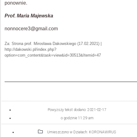
ponownie.
Prof. Maria Majewska
nonnocere3@gmail.com
Za: Strona prof. Mirosława Dakowskiego (17.02.2021) |
http://dakowski.pl/index.php?
option=com_content&task=view&id=30513&Itemid=47
Powyższy tekst dodano:
2021-02-17
o godzinie
11:29 am
Umieszczono w Działach:
KORONAWIRUS