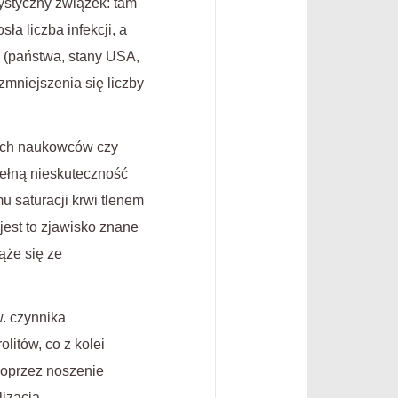
rystyczny związek: tam
a liczba infekcji, a
w (państwa, stany USA,
mniejszenia się liczby
kich naukowców czy
pełną nieskuteczność
saturacji krwi tlenem
est to zjawisko znane
ąże się ze
. czynnika
litów, co z kolei
poprzez noszenie
lizacja