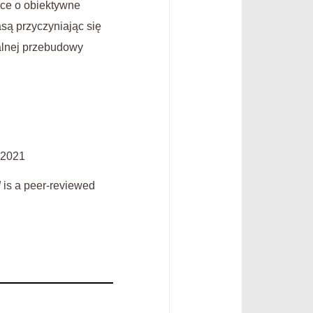
ące o obiektywne
są przyczyniając się
talnej przebudowy
, 2021
J
is a peer-reviewed