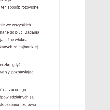
 ten sposób rozpylone
ie we wszystkich
chane do płuc. Badania
ją luźne włókna
żanych za najbardziej
eczkę, gdyż
 twarzy, pozbawiając
ść narzuconego
dpowiedzialnych za
 polepszeniem zdrowia