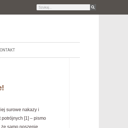
ONTAKT
e!
iej surowe nakazy i
 potrójnych [1] – pismo
, że samo noszenie