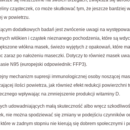
iny cząsteczek, co może skutkować tym, że jeszcze bardziej w
ej w powietrzu.
cym dodatkowych badań jest zwrócenie uwagi na występowan
nych włókien i cząstek nieznanego pochodzenia, które są wdy
ększone włókna masek, świeżo wyjętych z opakowań, które ma
uc zaraz po nałożeniu maseczki. Dotyczy to również masek uwa
lasie N95 (europejski odpowiednik: FFP3).
lejny mechanizm supresji immunologicznej osoby noszącej mas
jącej ilości powietrza, jak również efekt redukcji powierzchni
ecznego wpływając na zmniejszenie produkcji witaminy D.
ch udowadniających małą skuteczność albo wręcz szkodliwo
k, nie można spodziewać się zmiany w podejściu czynników o
, które w żadnym stopniu nie kierują się dobrem społecznymi i