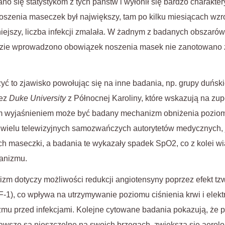
no się statystykom z tych państw i wyłonił się bardzo charakte
szenia maseczek był największy, tam po kilku miesiącach wzrosł
iejszy, liczba infekcji zmalała. W żadnym z badanych obszaró
dzie wprowadzono obowiązek noszenia masek nie zanotowano z
ć to zjawisko powołując się na inne badania, np. grupy duńs
zez
Duke University
z Północnej Karoliny, które wskazują na zu
 wyjaśnieniem może być badany mechanizm obniżenia poziomu 
elu telewizyjnych samozwańczych autorytetów medycznych, j
h maseczki, a badania te wykazały spadek SpO2, co z kolei wi
anizmu.
m dotyczy możliwości redukcji angiotensyny poprzez efekt tzw
1), co wpływa na utrzymywanie poziomu ciśnienia krwi i elektro
mu przed infekcjami. Kolejne cytowane badania pokazują, że 
awsze są nieszczelne na swoich brzegach, zwiększa się aerolo