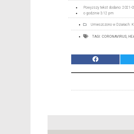
Powyższy tekst dodano:
2021-0
o godzinie
3:12 pm
Umieszczono w Działach:
K
TAGI:
CORONAVIRUS
,
HE