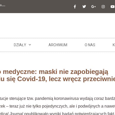
a
…
DZIAŁY
ARCHIWUM
O NAS
K
o medyczne: maski nie zapobiegają
u się Covid-19, lecz wręcz przeciwni
ytucje sterujące tzw. pandemią koronawirusa wydają coraz bardz
k – teraz już nie tylko pojedynczych, ale i podwójnych a nawet
dical Journal
opublikowało wyniki badań potwierdzających fakt