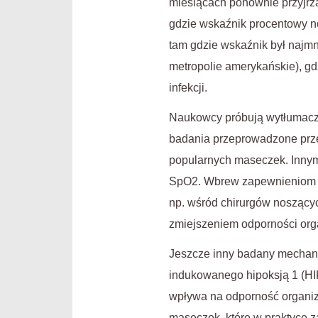
miesiącach ponownie przyjrza
gdzie wskaźnik procentowy no
tam gdzie wskaźnik był najmn
metropolie amerykańskie), g
infekcji.
Naukowcy próbują wytłumaczy
badania przeprowadzone pr
popularnych maseczek. Innym
SpO2. Wbrew zapewnieniom wi
np. wśród chirurgów noszącyc
zmiejszeniem odporności org
Jeszcze inny badany mechaniz
indukowanego hipoksją 1 (HIF-
wpływa na odporność organiz
maseczek, które w praktyce z