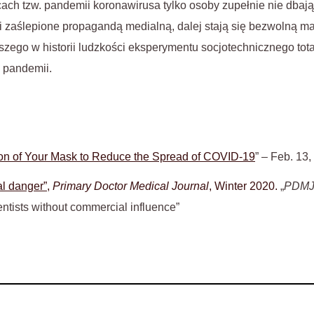
cach tzw. pandemii koronawirusa tylko osoby zupełnie nie dbaj
 zaślepione propagandą medialną, dalej stają się bezwolną ma
szego w historii ludzkości eksperymentu socjotechnicznego to
 pandemii.
ation of Your Mask to Reduce the Spread of COVID-19
” – Feb. 13
al danger”,
Primary Doctor Medical Journal
, Winter 2020.
„
PDM
entists without commercial influence”