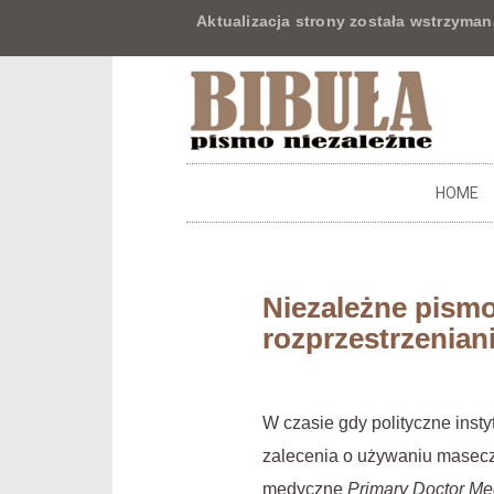
Aktualizacja strony została wstrzyman
HOME
Niezależne pism
rozprzestrzeniani
W czasie gdy polityczne inst
zalecenia o używaniu masecze
medyczne
Primary Doctor Me