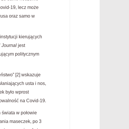
Covid-19, lecz może
irusa oraz samo w
stytucji kierujących
l Journal
jest
ującym politycznym
ństwo” [2] wskazuje
niających usta i nos,
ek było wprost
rowalność na Covid-19.
h świata w połowie
dania maseczek, po 3