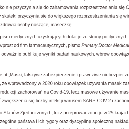
ylko nie przyczynia się do zahamowania rozprzestrzeniania się 
skutek: przyczynia sie do większego rozprzestrzeniania się w
a zdrowia osoby noszącej maseczkę.
pism medycznych uzyskujących dotacje ze strony politycznych in
prost od firm farmaceutycznych, pismo
Primary Doctor Medica
i odważnie publikuje wyniki badań naukowych, wbrew obowiąz
 pt „Maski, fałszywe zabezpieczenie i prawdziwe niebezpiecze
, że wprowadzony w 2020 roku obowiązek używania masek zasła
 do redukcji zachorowań na Covid-19, lecz masowe używanie mas
 zwiększenia się liczby infekcji wirusem SARS-COV-2 i zacho
do Stanów Zjednoczonych, lecz przeprowadzono je w 25 krajac
ególne państwa i ich rygory oraz dyscyplinę społeczną nakła