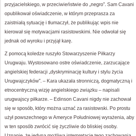
przyjacielskiego, w przeciwieństwie do „negro”. Sam Cavani
opublikował oświadczenie, w którym przeprasza za
zaistniałą sytuację i tłumaczył, że publikując wpis nie
kierował się motywacjami rasistowskimi. Nie odwołał się
jednak od wyroku i przyjął karę.
Z pomocą koledze ruszyło Stowarzyszenie Piłkarzy
Urugwaju. Wystosowano ostre oświadczenie, zarzucające
angielskiej federacji „dyskryminację kultury i stylu życia
Urugwajczyków”. – Kara ukazała stronniczą, dogmatyczną i
etnocentryczną wizję angielskiego związku – napisali
urugwajscy piłkarze. – Edinson Cavani nigdy nie zachował
się w sposób, który można uznać za rasistowski. Po prostu
użył powszechnego w Ameryce Południowej wyrażenia, aby
w ten sposób zwrócić się życzliwie do bliskiej osoby.
Uznanie, że jedyną możliwą interpretację tego zachowania