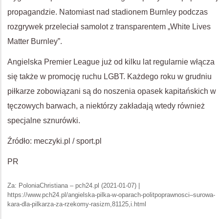
propagandzie. Natomiast nad stadionem Burnley podczas
rozgrywek przeleciał samolot z transparentem „White Lives
Matter Burnley”.
Angielska Premier League już od kilku lat regularnie włącza
się także w promocję ruchu LGBT. Każdego roku w grudniu
piłkarze zobowiązani są do noszenia opasek kapitańskich w
tęczowych barwach, a niektórzy zakładają wtedy również
specjalne sznurówki.
Źródło: meczyki.pl / sport.pl
PR
Za: PoloniaChristiana – pch24.pl (2021-01-07) |
https://www.pch24.pl/angielska-pilka-w-oparach-politpoprawnosci–surowa-
kara-dla-pilkarza-za-rzekomy-rasizm,81125,i.html