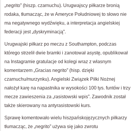
„negrito” (hiszp. czarnuchu). Urugwajscy piłkarze bronią
rodaka, tłumacząc, że w Ameryce Południowej to słowo nie
ma negatywnego wydźwięku, a interpretacja angielskiej
federacji jest „dyskryminacją”.
Urugwajski piłkarz po meczu z Southampton, podczas
którego strzelił dwie bramki i zanotował asystę, opublikował
na Instagramie gratulacje od kolegi wraz z własnym
komentarzem „Gracias negrito” (hisp. dzięki
czarnuchu/murzynku). Angielski Związek Piłki Nożnej
nałożył karę na napastnika w wysokości 100 tys. funtów i trzy
mecze zawieszenia za „rasistowski wpis”. Zawodnik został
także skierowany na antyrasistowski kurs.
Sprawę komentowało wielu hiszpańskojęzycznych piłkarzy
tłumacząc, że „negrito” używa się jako zwrotu