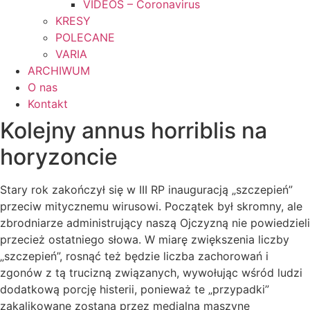
VIDEOS – Coronavirus
KRESY
POLECANE
VARIA
ARCHIWUM
O nas
Kontakt
Kolejny annus horriblis na
horyzoncie
Stary rok zakończył się w III RP inauguracją „szczepień”
przeciw mitycznemu wirusowi. Początek był skromny, ale
zbrodniarze administrujący naszą Ojczyzną nie powiedzieli
przecież ostatniego słowa. W miarę zwiększenia liczby
„szczepień”, rosnąć też będzie liczba zachorowań i
zgonów z tą trucizną związanych, wywołując wśród ludzi
dodatkową porcję histerii, ponieważ te „przypadki”
zakalikowane zostaną przez medialną maszynę