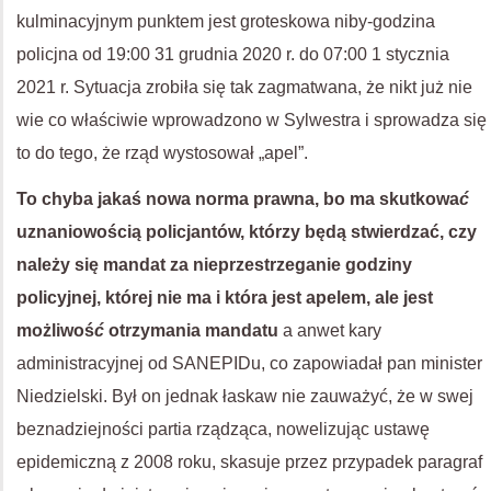
kulminacyjnym punktem jest groteskowa niby-godzina
policjna od 19:00 31 grudnia 2020 r. do 07:00 1 stycznia
2021 r. Sytuacja zrobiła się tak zagmatwana, że nikt już nie
wie co właściwie wprowadzono w Sylwestra i sprowadza się
to do tego, że rząd wystosował „apel”.
To chyba jakaś nowa norma prawna, bo ma skutkowa
ć
uznaniowością policjantów, którzy będą stwierdzać, czy
należy się mandat za nieprzestrzeganie godziny
policyjnej, której nie ma i która jest apelem, ale jest
możliwoś
ć
otrzymania mandatu
a anwet kary
administracyjnej od SANEPIDu, co zapowiadał pan minister
Niedzielski. Był on jednak łaskaw nie zauważyć, że w swej
beznadziejności partia rządząca, nowelizując ustawę
epidemiczną z 2008 roku, skasuje przez przypadek paragraf