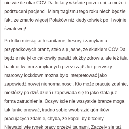
nie wie ile ofiar COVIDa to tacy właśnie porzuceni, a może i
podrzuceni pacjenci. Miarą tragizmu tego roku niech będzie
fakt, że zmarło więcej Polaków niż kiedykolwiek po II wojnie
światowej!
Po kilku miesiącach sanitarnej tresury i zamykaniu
przypadkowych branż, stało się jasne, że skutkiem COVIDa
będzie nie tylko całkowity paraliż służby zdrowia, ale też fala
bankructw firm zamykanych przez rząd! Już pierwszy
marcowy lockdown można było interpretować jako
zapowiedź nowej nienormalności. Kto może pracuje zdalnie,
niektórzy po dziś dzień i zapowiada się to jako stała już
forma zatrudnienia. Oczywiście nie wszystkie branże moga
tak funkcjonować, trudno sobie wyobrazić górników
pracujących zdalnie, chyba, że kopali by bitcoiny.
Niewątpliwie rynek pracy przeżył tsunami. Zaczęły się też