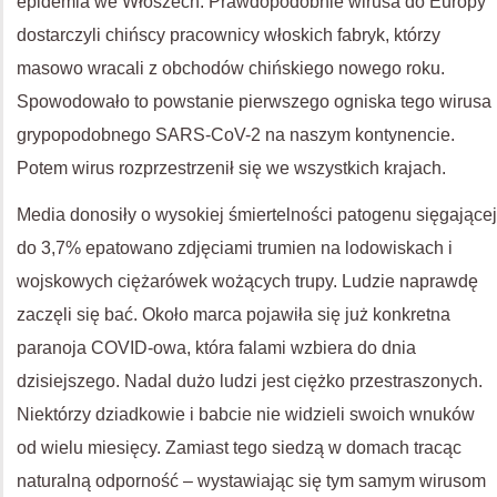
epidemia we Włoszech. Prawdopodobnie wirusa do Europy
dostarczyli chińscy pracownicy włoskich fabryk, którzy
masowo wracali z obchodów chińskiego nowego roku.
Spowodowało to powstanie pierwszego ogniska tego wirusa
grypopodobnego SARS-CoV-2 na naszym kontynencie.
Potem wirus rozprzestrzenił się we wszystkich krajach.
Media donosiły o wysokiej śmiertelności patogenu sięgającej
do 3,7% epatowano zdjęciami trumien na lodowiskach i
wojskowych ciężarówek wożących trupy. Ludzie naprawdę
zaczęli się bać. Około marca pojawiła się już konkretna
paranoja COVID-owa, która falami wzbiera do dnia
dzisiejszego. Nadal dużo ludzi jest ciężko przestraszonych.
Niektórzy dziadkowie i babcie nie widzieli swoich wnuków
od wielu miesięcy. Zamiast tego siedzą w domach tracąc
naturalną odporność – wystawiając się tym samym wirusom