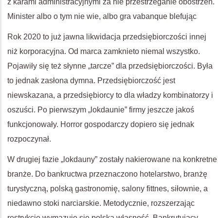
z karami administracyjnymi za nie przestrzeganie obostrzeń.
Minister albo o tym nie wie, albo gra vabanque blefując
Rok 2020 to już jawna likwidacja przedsiębiorczości innej
niż korporacyjna. Od marca zamknieto niemal wszystko.
Pojawiły się też słynne „tarcze” dla przedsiębiorczości. Była
to jednak zasłona dymna. Przedsiębiorczość jest
niewskazana, a przedsiębiorcy to dla władzy kombinatorzy i
oszuści. Po pierwszym „lokdaunie” firmy jeszcze jakoś
funkcjonowały. Horror gospodarczy dopiero się jednak
rozpoczynał.
W drugiej fazie „lokdauny” zostały nakierowane na konkretne
branże. Do bankructwa przeznaczono hotelarstwo, branżę
turystyczną, polską gastronomię, salony fittnes, siłownie, a
niedawno stoki narciarskie. Metodycznie, rozszerzając
restrykcje wymazuje się polską własność. Bankrutujący