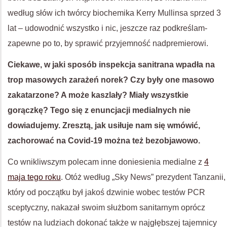
według słów ich twórcy biochemika Kerry Mullinsa sprzed 3
lat – udowodnić wszystko i nic, jeszcze raz podkreślam-
zapewne po to, by sprawić przyjemność nadpremierowi.
Ciekawe, w jaki sposób inspekcja sanitrana wpadła na
trop masowych zarażeń norek? Czy były one masowo
zakatarzone? A może kaszlały? Miały wszystkie
gorączkę? Tego się z enuncjacji medialnych nie
dowiadujemy. Zresztą, jak usiłuje nam się wmówić,
zachorować na Covid-19 można też bezobjawowo.
Co wnikliwszym polecam inne doniesienia medialne z
4
maja tego roku
. Otóż według „Sky News” prezydent Tanzanii,
który od początku był jakoś dzwinie wobec testów PCR
sceptyczny, nakazał swoim służbom sanitarnym oprócz
testów na ludziach dokonać także w najgłębszej tajemnicy