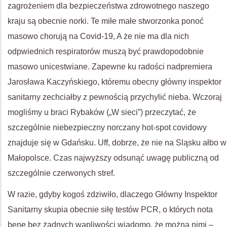
zagrożeniem dla bezpieczeństwa zdrowotnego naszego
kraju są obecnie norki. Te miłe małe stworzonka ponoć
masowo chorują na Covid-19, A że nie ma dla nich
odpwiednich respiratorów muszą być prawdopodobnie
masowo unicestwiane. Zapewne ku radości nadpremiera
Jarosława Kaczyńskiego, któremu obecny główny inspektor
sanitarny zechciałby z pewnością przychylić nieba. Wczoraj
mogliśmy u braci Rybaków („W sieci”) przeczytać, że
szczególnie niebezpieczny norczany hot-spot covidowy
znajduje się w Gdańsku. Uff, dobrze, że nie na Sląsku ałbo w
Małopolsce. Czas najwyższy odsunąć uwagę publiczną od
szczególnie czerwonych stref.
W razie, gdyby kogoś zdziwiło, dlaczego Główny Inspektor
Sanitarny skupia obecnie siłę testów PCR, o których nota
bene bez żadnych wąpliwości wiadomo, że można nimi –