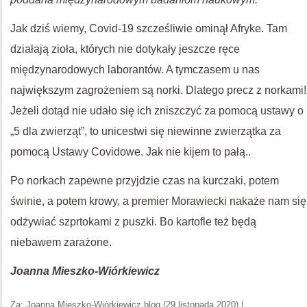
Jak dziś wiemy, Covid-19 szcześliwie ominął Afryke. Tam
działają zioła, których nie dotykały jeszcze ręce
międzynarodowych laborantów. A tymczasem u nas
największym zagrożeniem są norki. Dlatego precz z norkami!
Jeżeli dotąd nie udało się ich zniszczyć za pomocą ustawy o
„5 dla zwierząt”, to unicestwi się niewinne zwierzątka za
pomocą Ustawy Covidowe. Jak nie kijem to pałą..
Po norkach zapewne przyjdzie czas na kurczaki, potem
świnie, a potem krowy, a premier Morawiecki nakaże nam się
odżywiać szprtokami z puszki. Bo kartofle też będą
niebawem zarażone.
Joanna Mieszko-Wiórkiewicz
Za: Joanna Mieszko-Wiórkiewicz blog (29 listopada 2020) |