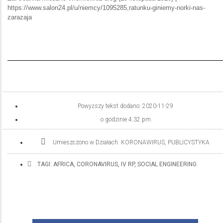
https://www.salon24.pl/u/niemcy/1095285,ratunku-giniemy-norki-nas-
zarazaja
Powyższy tekst dodano:
2020-11-29
o godzinie
4:32 pm
Umieszczono w Działach:
KORONAWIRUS
,
PUBLICYSTYKA
TAGI:
AFRICA
,
CORONAVIRUS
,
IV RP
,
SOCIAL ENGINEERING