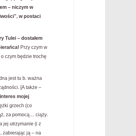
jem – niczym w
iwości”, w postaci
ry Tulei – dostałem
ierańca!
Przy czym w
 o czym będzie trochę
na jest tu b. ważna
ądności. [A także –
interes mojej
ężki grzech (co
mąż, za pomocą… ciąży.
jej utrzymanie (i z
 zabierając ją – na