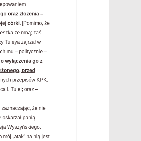
stępowaniem
go oraz złożenia –
ej córki.
[Pomimo, że
ieszka ze mną; zaś
y Tuleya zajrzał w
ch mu – politycznie –
o wyłączenia go z
rżonego, przed
nych przepisów KPK,
a I. Tulei; oraz –
 zaznaczając, że nie
e oskarżał panią
ieja Wyszyńskiego,
 mój „atak” na nią jest