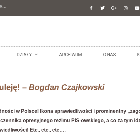
a
…
DZIAŁY
ARCHIWUM
O NAS
K
uleję! –
Bogdan Czajkowski
ności w Polsce! Ikona sprawiedliwości i prominentny „zagoń
czennika opresyjnego reżimu PiS-owskiego, a co za tym id
iedliwości! Etc., etc., etc….