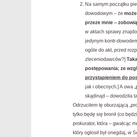
Na samym początku pier
dowodowym – że
może 
przeze mnie – zobowią
w aktach sprawy znajdo
jedynym kontr-dowodem 
ogóle do akt, przed roz
zleceniodawców?]
Taka
postępowania; ze wzgl
przystąpieniem do p
jak i obecnych.] A owa 
skądinąd – dowodziła ta
Odrzuciłem tę oburzającą „pr
tylko będę się bronił (co będ
prokurator, która – gwałcąc 
który ogłosił był onegdaj, w S