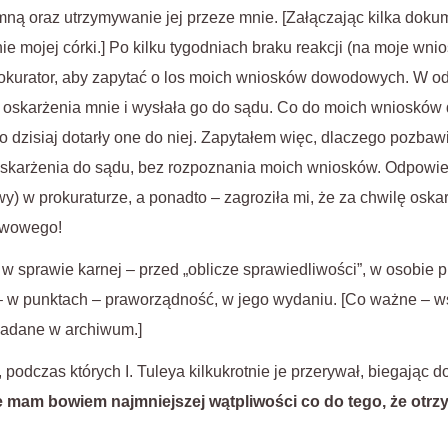
mną oraz utrzymywanie jej przeze mnie. [Załączając kilka do
e mojej córki.] Po kilku tygodniach braku reakcji (na moje wn
okurator, aby zapytać o los moich wniosków dowodowych. W o
akt oskarżenia mnie i wysłała go do sądu. Co do moich wniosk
ro dzisiaj dotarły one do niej. Zapytałem więc, dlaczego pozba
skarżenia do sądu, bez rozpoznania moich wniosków. Odpowiedz
y) w prokuraturze, a ponadto – zagroziła mi, że za chwilę osk
twowego!
w sprawie karnej – przed „oblicze sprawiedliwości”, w osobie p
 – w punktach – praworządność, w jego wydaniu. [Co ważne – w
iadane w archiwum.]
podczas których I. Tuleya kilkukrotnie je przerywał, biegając do
e mam bowiem najmniejszej wątpliwości co do tego, że otrz