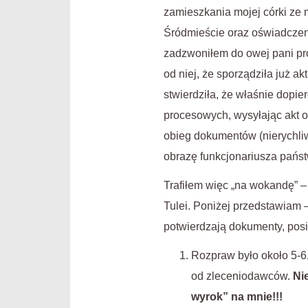
zamieszkania mojej córki ze 
Śródmieście oraz oświadczeni
zadzwoniłem do owej pani pr
od niej, że sporządziła już 
stwierdziła, że właśnie dopie
procesowych, wysyłając akt o
obieg dokumentów (nierychliw
obrazę funkcjonariusza pańs
Trafiłem więc „na wokandę” – 
Tulei. Poniżej przedstawiam
potwierdzają dokumenty, pos
Rozpraw było około 5-6, 
od zleceniodawców.
Ni
wyrok” na mnie!!!