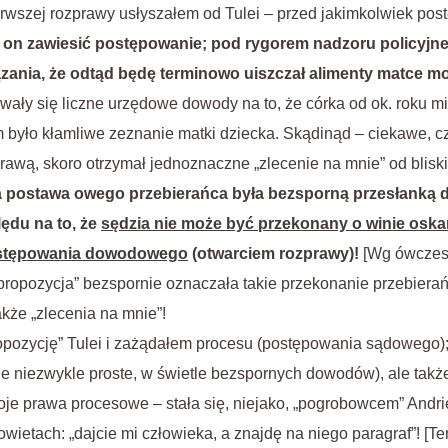
wszej rozprawy usłyszałem od Tulei – przed jakimkolwiek po
on zawiesić postępowanie; pod rygorem nadzoru policyjne
zania, że odtąd będę terminowo uiszczał alimenty matce moj
wały się liczne urzędowe dowody na to, że córka od ok. roku m
było kłamliwe zeznanie matki dziecka. Skądinąd – ciekawe, cz
prawą, skoro otrzymał jednoznaczne „zlecenie na mnie” od bliski
 postawa owego przebierańca była bezsporną przesłanką d
ędu na to, że
sędzia nie może być przekonany o winie oska
ostępowania dowodowego
(otwarciem rozprawy)!
[Wg ówczes
„propozycja” bezspornie oznaczała takie przekonanie przebierańc
kże „zlecenia na mnie”!
opozycję” Tulei i zażądałem procesu (postępowania sądowego);
zie niezwykle proste, w świetle bezspornych dowodów), ale takż
moje prawa procesowe – stała się, niejako, „pogrobowcem” Andr
owietach: „dajcie mi człowieka, a znajdę na niego paragraf”! [Ten