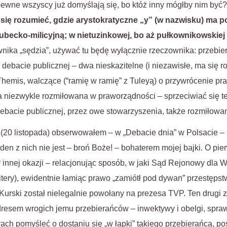
apewne wszyscy już domyślają się, bo któż inny mógłby nim być
 się rozumieć, gdzie arystokratyczne „y” (w nazwisku) ma p
becko-milicyjną; w nietuzinkowej, bo aż pułkownikowskiej
nika „sędzia”, używać tu będę wyłącznie rzeczownika: przebier
w debacie publicznej – dwa nieskazitelne (i niezawisłe, ma się r
z Themis, walczące (“ramię w ramię” z Tuleyą) o przywrócenie p
a niezwykle rozmiłowana w praworządności – sprzeciwiać się 
bacie publicznej, przez owe stowarzyszenia, także rozmiłowa
 (20 listopada) obserwowałem – w „Debacie dnia” w Polsacie – s
den z nich nie jest – broń Boże! – bohaterem mojej bajki. O pie
innej okazji – relacjonując sposób, w jaki Sąd Rejonowy dla 
Mitery), ewidentnie łamiąc prawo „zamiótł pod dywan” przestępst
Kurski został nielegalnie powołany na prezesa TVP. Ten drugi z
dresem wrogich jemu przebierańców – inwektywy i obelgi, spr
ch pomyśleć o dostaniu się „w łapki” takiego przebierańca, po