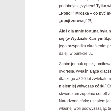
podobnym językiem!
Tylko w
„Policji” Mrożka – co być 
„opcji zerowej”?!
]
Ale i dla mnie fortuna była 
się (w Wydziale Karnym Są
jego przypadku określenie: p
dalej, w punkcie 3…
Zanim jednak opiszę umiłowa
dygresja, wyjaśniająca dlacz
dlaczego aż 20 lat zwlekałem
nieletniej wówczas córki.
] O
stwierdzam zupełnie serio!) 
Narodzoną córkę uznałem jedn
własnej woli podwyższając te 