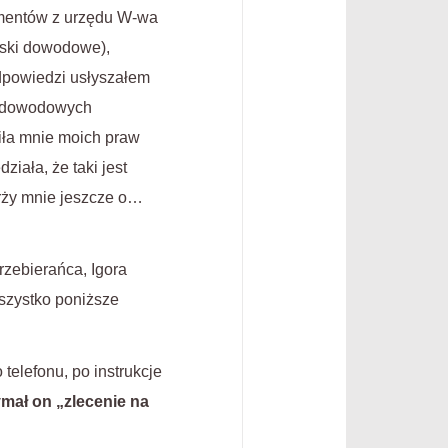
kumentów z urzędu W-wa
ioski dowodowe),
dpowiedzi usłyszałem
ów dowodowych
wiła mnie moich praw
iała, że taki jest
arży mnie jeszcze o…
rzebierańca, Igora
szystko poniższe
 telefonu, po instrukcje
ymał on „zlecenie na