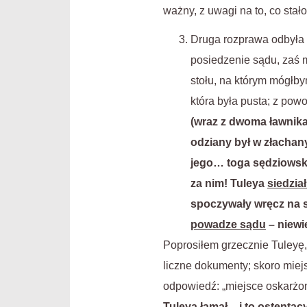
ważny, z uwagi na to, co stało
Druga rozprawa odbyła s
posiedzenie sądu, zaś 
stołu, na którym mógłby
która była pusta; z pow
(wraz z dwoma ławnika
odziany był w złachan
jego… toga sędziowska
za nim! Tuleya
siedzia
spoczywały wręcz na st
powadze sądu
– niewi
Poprosiłem grzecznie Tuleyę, 
liczne dokumenty; skoro miej
odpowiedź: „miejsce oskarżon
Tuleya łamał – i to ostenta