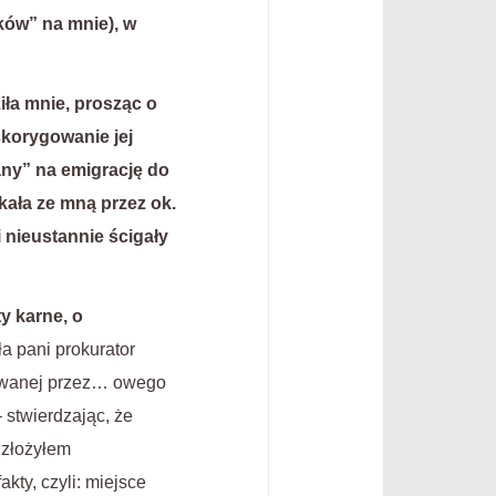
aków” na mnie), w
iła mnie, prosząc o
skorygowanie jej
ny” na emigrację do
kała ze mną przez ok.
 nieustannie ścigały
y karne, o
a pani prokurator
znawanej przez… owego
 stwierdzając, że
 złożyłem
kty, czyli: miejsce