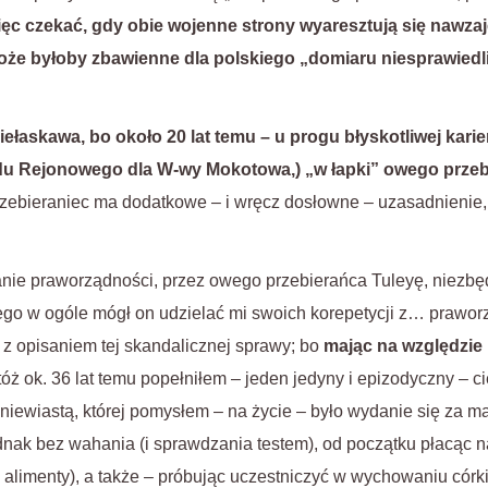
ięc czekać, gdy obie wojenne strony wyaresztują się nawza
może byłoby zbawienne dla polskiego „domiaru niesprawiedl
niełaskawa, bo około 20 lat temu – u progu błyskotliwej karie
du Rejonowego dla W-wy Mokotowa,) „w łapki” owego przeb
rzebieraniec ma dodatkowe – i wręcz dosłowne – uzasadnienie,
nie praworządności, przez owego przebierańca Tuleyę, niezbęd
ego w ogóle mógł on udzielać mi swoich korepetycji z… praworz
 z opisaniem tej skandalicznej sprawy; bo
mając na względzie 
tóż ok. 36 lat temu popełniłem – jeden jedyny i epizodyczny – ci
z niewiastą, której pomysłem – na życie – było wydanie się za 
ak bez wahania (i sprawdzania testem), od początku płacąc na 
alimenty), a także – próbując uczestniczyć w wychowaniu córki,