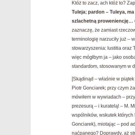
Któż to zacz, ach któż to? Z
Tuleja; pardon – Tuleya, ma
szlachetną proweniencję… u
zaznaczę, że zamiast rzeczow
terminologię narzuciły już – 
stowarzyszenia: Iustitia ora
więc mógłbym ja – jako osob
standardom, stosowanym w de
[Skądinąd – właśnie w piątek
Piotr Gonciarek; przy czym ża
mówiłem w wywiadach – przy 
prezesurą – i kuratelą! – M. 
wspólników, wskutek których 
Gonciarek), miotając – pod a
naćpanego? Doprawdy, aż stra