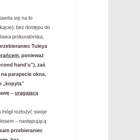
tawiła się na to
kącie); bez dostępu do
 ława prokuratorska,
przebieraniec Tuleya
ierańcem
, ponieważ
econd hand’u”), zaś
 na parapecie okna,
o „kopyta”
stawę –
urągającą
m mógł rozłożyć swoje
głosem – następującą
 sam przebieraniec
awie,
bez