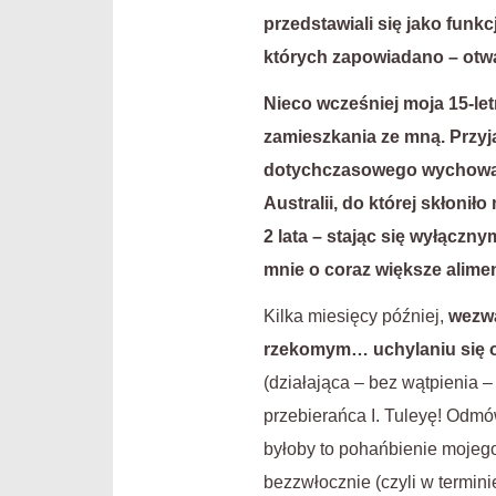
przedstawiali się jako funk
których zapowiadano – otwa
Nieco wcześniej moja 15-le
zamieszkania ze mną. Przyją
dotychczasowego wychowani
Australii, do której skłoni
2 lata – stając się wyłączn
mnie o coraz większe alimen
Kilka miesięcy później,
wezwa
rzekomym… uchylaniu się o
(działająca – bez wątpienia 
przebierańca I. Tuleyę! Odmó
byłoby to pohańbienie mojego
bezzwłocznie (czyli w termini