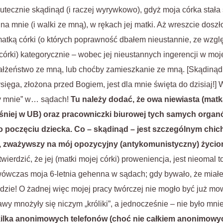
utecznie skądinąd (i raczej wyrywkowo), gdyż moja córka stała
na mnie (i walki ze mną), w rękach jej matki. Aż wreszcie dosz
tką córki (o których poprawność dbałem nieustannie, ze wzglę
órki) kategorycznie – wobec jej nieustannych ingerencji w moj
ałżeństwo ze mną, lub choćby zamieszkanie ze mną. [Skądinąd
ysięga, złożona przed Bogiem, jest dla mnie święta do dzisiaj!
zy mnie” w… sądach!
Tu należy dodać, że owa niewiasta (matka
śniej w UB) oraz pracowniczki biurowej tych samych organ
 poczęciu dziecka. Co – skądinąd – jest szczególnym chicho
, zważywszy na mój opozycyjny (antykomunistyczny) życio
wierdzić, że jej (matki mojej córki) proweniencja, jest nieomal
 wówczas moja 6-letnia gehenna w sądach; gdy bywało, że mia
dzie! O żadnej więc mojej pracy twórczej nie mogło być już mow
awy mnożyły się niczym „króliki”, a jednocześnie – nie było mn
 kilka anonimowych telefonów (choć nie całkiem anonimow