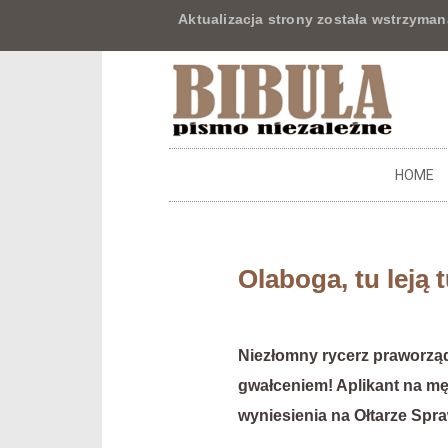
Aktualizacja strony została wstrzyman
HOME
Olaboga, tu leją t
Niezłomny rycerz praworząd
gwałceniem! Aplikant na mę
wyniesienia na Ołtarze Spraw