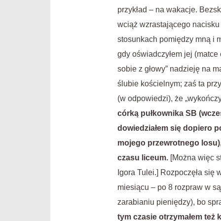
przykład – na wakacje. Bezsk
wciąż wzrastającego nacisku 
stosunkach pomiędzy mną i ma
gdy oświadczyłem jej (matce c
sobie z głowy” nadzieję na m
ślubie kościelnym; zaś ta prz
(w odpowiedzi), że „wykońc
córką pułkownika SB (wcze
dowiedziałem się dopiero po
mojego przewrotnego losu)
czasu liceum.
[Można więc st
Igora Tulei.] Rozpoczęła się
miesiącu – po 8 rozpraw w są
zarabianiu pieniędzy), bo spr
tym czasie otrzymałem też