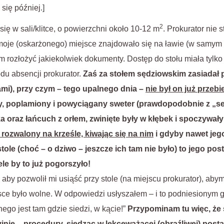
 się później.]
2
ię w sali/klitce, o powierzchni około 10-12 m
. Prokurator nie s
moje (oskarżonego) miejsce znajdowało się na ławie (w samym 
m rozłożyć jakiekolwiek dokumenty. Dostęp do stołu miała tylko
odu absencji prokurator.
Zaś za stołem sędziowskim zasiadał 
mi), przy czym – tego upalnego dnia –
nie był on już przeb
y, poplamiony i powyciągany sweter (prawdopodobnie z „s
 oraz łańcuch z orłem, zwinięte były w kłębek i spoczywały
ł rozwalony na krześle, kiwając się na nim
i gdyby nawet jeg
ole (choć – o dziwo – jeszcze ich tam nie było) to jego po
ele by to
już
pogorszyło!
aby pozwolił mi usiąść przy stole (na miejscu prokurator), aby
sce było wolne. W odpowiedzi usłyszałem – i to podniesionym 
ego jest tam gdzie siedzi, w kącie!”
Przypominam tu więc, że
cyjnie – procedury, siedząc w lekceważącej (obraźliwej) post