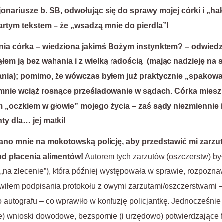
cjonariusze b. SB, odwołując się do sprawy mojej córki i „h
rtym tekstem – że „wsadzą mnie do pierdla”!
tnia córka – wiedziona jakimś Bożym instynktem? – odwiedz
łem ją bez wahania i z wielką radością (mając nadzieję na 
a); pomimo, że wówczas byłem już praktycznie „spakowa
ło mnie wciąż rosnące prześladowanie w sądach. Córka miesz
ym „oczkiem w głowie” mojego życia – zaś sądy niezmiennie i
ty dla… jej matki!
no mnie na mokotowską policję, aby przedstawić mi zarzut
d płacenia alimentów!
Autorem tych zarzutów (oszczerstw) był
– „na zlecenie”), która później występowała w sprawie, rozpo
wiłem podpisania protokołu z owymi zarzutami/oszczerstwami –
 autografu – co wprawiło w konfuzję policjantkę. Jednocześnie
e) wnioski dowodowe, bezspornie (i urzędowo) potwierdzające fa