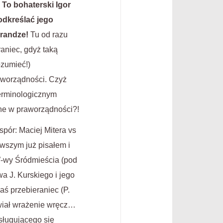
?
To bohaterski Igor
odkreślać jego
 randze!
Tu od razu
aniec, gdyż taką
ozumieć!)
raworządności. Czyż
terminologicznym
ne w praworządności?!
pór: Maciej Mitera vs
rwszym już pisałem i
W-wy Śródmieścia (pod
wa J. Kurskiego i jego
aś przebieraniec (P.
awiał wrażenie wręcz…
sługującego się