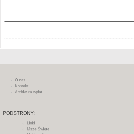
O nas
Kontakt
Archiwum wpłat
PODSTRONY:
Linki
Msze Święte