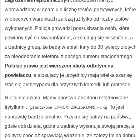
zagrożeniem epidemicznym.
Lockdown ma być
wprowadzony w oparciu o liczbę testów pozytywnych, które
w obecnych warunkach zależą już tylko od liczby testów
wykonanych. Policja prowadzi poszukiwania osób, które
powinny być na kwarantannie, a znajdują się w szpitalu, a
urzędnicy grożą, że będą wlepiali kary do 30 tysięcy złotych
za nieodebranie telefonu z obcego numeru stacjonarnego.
Polskie prawo jest wierszem idioty odbitym na
powielaczu
, a stosujący je urzędnicy mają wielką szansę
stać się archetypami dla przyszłych komedii lub grotesek.
Nic tu nie działa. Mamy państwo z kartonu reformowane
trytytkami.
To jest
OPASKI ZACISKOWE –
md]
[plastikowe
naprawdę bardzo smutne. Przykro się patrzy na państwa,
gdzie coś działa, gdzie urzędnicy wykonują swoją pracę, a
politycy chociaż sprawiają wrażenie, że zależy im na dobru