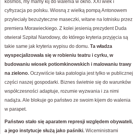
kosmos, my mamy kij do walenia w okno. XXI wiek i
cyfryzacja po polsku. Wiosną z wielką pompą Antonowem
przyleciały bezużyteczne maseczki, witane na lotnisku przez
premiera Morawieckiego. Z kolei jesienią prezydent Duda
otwierał Szpital Narodowy, do którego kryteria przyjęcia są
takie same jak kryteria wypisu do domu.
Ta władza
wyspecjalizowała się w robieniu teatru i cyrku, w
budowaniu wiosek potiomkinowskich i malowaniu trawy
na zielono.
Oczywiście taka patologia jest tylko w publicznej
części naszej gospodarki. Biznes świetnie się do warunków
współczesności adaptuje, rozumie wyzwania i za nimi
nadąża. Ale blokuje go państwo ze swoim kijem do walenia
w parapet.
Państwo stało się aparatem represji względem obywateli,
a jego instytucje służą jako paśniki.
Wiceministrami