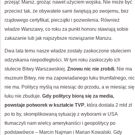
przejąć Marsz, grożąc nawet użyciem wojska. Nie może być
przecież tak, że obywatele sami świętują po swojemu, bez
rządowego certyfikat, pieczątki i pozwolenia. Również
władze Warszawy, co roku za punkt honoru stawiają sobie
zakazanie lub jak najszybsze rozwiązanie Marszu.
Dwa lata temu nasze władze zostały zaskoczone stuleciem
odzyskania niepodległości. W tym roku zaskoczyło ich
stulecie Bitwy Warszawskiej.
Znowu nic nie zrobili.
Nie ma
muzeum Bitwy, nie ma zapowiadanego łuku triumfalnego, nic
nie ma. Politycy myślą na miesiąc do przodu, a w miesiąc się
łuku nie zbuduje.
Gdy politycy biorą się za media,
powstaje potworek w kształcie TVP
, która dostała 2 mld zł
po to by, skomplikowaną sytuację z wyborami w USA
tłumaczyli nam wielcy amerykaniści i geopolitycy po
podstawówce – Marcin Najman i Marian Kowalski. Gdy