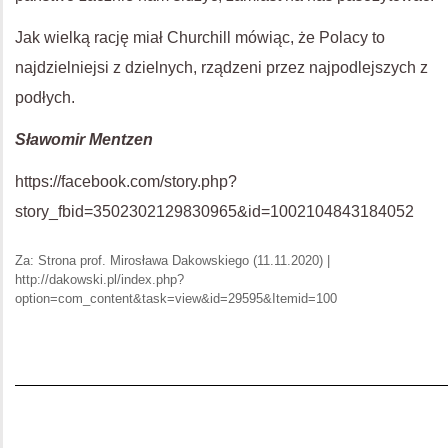
Jak wielką rację miał Churchill mówiąc, że Polacy to
najdzielniejsi z dzielnych, rządzeni przez najpodlejszych z
podłych.
Sławomir Mentzen
https://facebook.com/story.php?
story_fbid=3502302129830965&id=1002104843184052
Za: Strona prof. Mirosława Dakowskiego (11.11.2020) |
http://dakowski.pl/index.php?
option=com_content&task=view&id=29595&Itemid=100