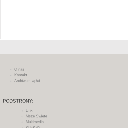
O nas
Kontakt
Archiwum wpłat
PODSTRONY:
Linki
Msze Święte
Multimedia
KLEKSY