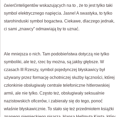
ćwierćinteligentów wskazujących na to , że to jest tylko taki
symbol elektrycznego napięcia. Jasne! A swastyka, to tylko
starohinduski symbol bogactwa. Ciekawe, dlaczego jednak,
ci sami „znawcy” odmawiają by to uznać.
Ale mniejsza o nich. Tam podobieństwa dotyczą nie tylko
symboliki, ale też, rzec by można, są jakby głębsze. W
czasach III Rzeszy, symbol pojedynczej błyskawicy był
używany przez formację ochotniczej służby łączności, której
członkinie obsługiwały centrale telefoniczne hitlerowskiej
armii, ale nie tylko. Często też, obsługiwały seksualnie
nazistowskich oficerów, i zabierały się do tego, ponoć
właśnie błyskawicznie. To stało się też przedmiotem książki
znanego niemieckiego pisarza, Hansa Hellmuta Kirsta, który