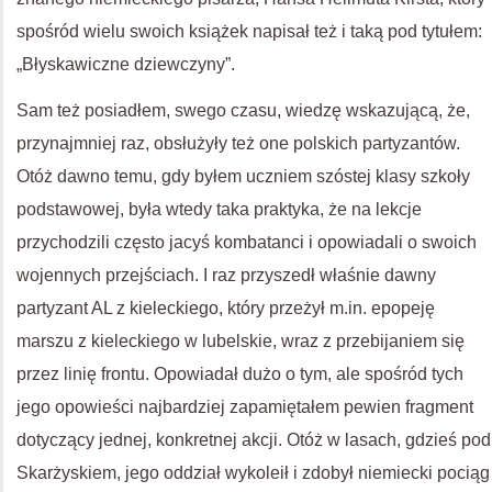
spośród wielu swoich książek napisał też i taką pod tytułem:
„Błyskawiczne dziewczyny”.
Sam też posiadłem, swego czasu, wiedzę wskazującą, że,
przynajmniej raz, obsłużyły też one polskich partyzantów.
Otóż dawno temu, gdy byłem uczniem szóstej klasy szkoły
podstawowej, była wtedy taka praktyka, że na lekcje
przychodzili często jacyś kombatanci i opowiadali o swoich
wojennych przejściach. I raz przyszedł właśnie dawny
partyzant AL z kieleckiego, który przeżył m.in. epopeję
marszu z kieleckiego w lubelskie, wraz z przebijaniem się
przez linię frontu. Opowiadał dużo o tym, ale spośród tych
jego opowieści najbardziej zapamiętałem pewien fragment
dotyczący jednej, konkretnej akcji. Otóż w lasach, gdzieś pod
Skarżyskiem, jego oddział wykoleił i zdobył niemiecki pociąg