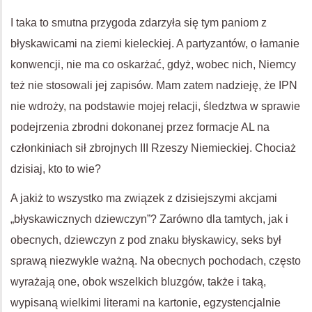
I taka to smutna przygoda zdarzyła się tym paniom z
błyskawicami na ziemi kieleckiej. A partyzantów, o łamanie
konwencji, nie ma co oskarżać, gdyż, wobec nich, Niemcy
też nie stosowali jej zapisów. Mam zatem nadzieję, że IPN
nie wdroży, na podstawie mojej relacji, śledztwa w sprawie
podejrzenia zbrodni dokonanej przez formacje AL na
członkiniach sił zbrojnych III Rzeszy Niemieckiej. Chociaż
dzisiaj, kto to wie?
A jakiż to wszystko ma związek z dzisiejszymi akcjami
„błyskawicznych dziewczyn”? Zarówno dla tamtych, jak i
obecnych, dziewczyn z pod znaku błyskawicy, seks był
sprawą niezwykle ważną. Na obecnych pochodach, często
wyrażają one, obok wszelkich bluzgów, także i taką,
wypisaną wielkimi literami na kartonie, egzystencjalnie