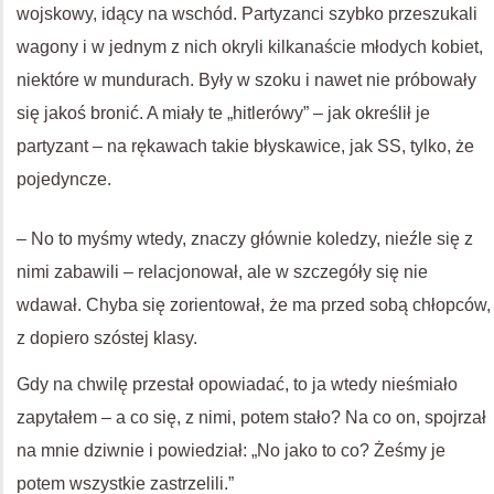
wojskowy, idący na wschód. Partyzanci szybko przeszukali
wagony i w jednym z nich okryli kilkanaście młodych kobiet,
niektóre w mundurach. Były w szoku i nawet nie próbowały
się jakoś bronić. A miały te „hitlerówy” – jak określił je
partyzant – na rękawach takie błyskawice, jak SS, tylko, że
pojedyncze.
– No to myśmy wtedy, znaczy głównie koledzy, nieźle się z
nimi zabawili – relacjonował, ale w szczegóły się nie
wdawał. Chyba się zorientował, że ma przed sobą chłopców,
z dopiero szóstej klasy.
Gdy na chwilę przestał opowiadać, to ja wtedy nieśmiało
zapytałem – a co się, z nimi, potem stało? Na co on, spojrzał
na mnie dziwnie i powiedział: „No jako to co? Żeśmy je
potem wszystkie zastrzelili.”