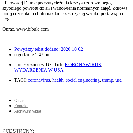
i Pierwszej Damie przezwyciężenia kryzysu zdrowotnego,
szybkiego powrotu do sił i wznowienia normalnych zajęć. Zdrowa
porcja czosnku, cebuli oraz kieliszek czystej szybko postawią na
nogi.
Oprac. www.bibula.com
.
Powyższy tekst dodano:
2020-10-02
o godzinie
5:47 pm
Umieszczono w Działach:
KORONAWIRUS
,
WYDARZENIA W USA
TAGI:
coronavirus
,
health
,
social engineering
,
trump
,
usa
O nas
Kontakt
Archiwum wpłat
PODSTRONY: