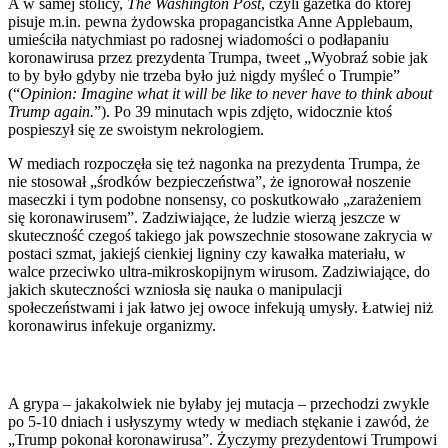
A w samej stolicy,
The Washington Post
, czyli gazetka do której
pisuje m.in. pewna żydowska propagancistka Anne Applebaum,
umieściła natychmiast po radosnej wiadomości o podłapaniu
koronawirusa przez prezydenta Trumpa, tweet „Wyobraź sobie jak
to by było gdyby nie trzeba było już nigdy myśleć o Trumpie”
(“
Opinion: Imagine what it will be like to never have to think about
Trump again.
”). Po 39 minutach wpis zdjęto, widocznie ktoś
pospieszył się ze swoistym nekrologiem.
W mediach rozpoczęła się też nagonka na prezydenta Trumpa, że
nie stosował „środków bezpieczeństwa”, że ignorował noszenie
maseczki i tym podobne nonsensy, co poskutkowało „zarażeniem
się koronawirusem”. Zadziwiające, że ludzie wierzą jeszcze w
skuteczność czegoś takiego jak powszechnie stosowane zakrycia w
postaci szmat, jakiejś cienkiej ligniny czy kawałka materiału, w
walce przeciwko ultra-mikroskopijnym wirusom. Zadziwiające, do
jakich skuteczności wzniosła się nauka o manipulacji
społeczeństwami i jak łatwo jej owoce infekują umysły. Łatwiej niż
koronawirus infekuje organizmy.
A grypa – jakakolwiek nie byłaby jej mutacja – przechodzi zwykle
po 5-10 dniach i usłyszymy wtedy w mediach stękanie i zawód, że
„Trump pokonał koronawirusa”. Życzymy prezydentowi Trumpowi