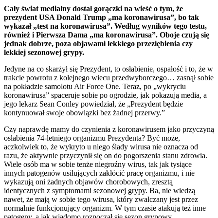
Cały świat medialny dostał gorączki na wieść o tym, że
prezydent USA Donald Trump „ma koronawirusa”, bo tak
wykazał „test na koronawirusa”. Według wyników tego testu,
również i Pierwsza Dama „ma koronawirusa”. Oboje czują się
jednak dobrze, poza objawami lekkiego przeziębienia czy
lekkiej sezonowej grypy.
Jedyne na co skarżył się Prezydent, to osłabienie, ospałość i to, że w
trakcie powrotu z kolejnego wiecu przedwyborczego… zasnął sobie
na pokładzie samolotu Air Force One. Teraz, po „wykryciu
koronawirusa” spaceruje sobie po ogrodzie, jak pokazują media, a
jego lekarz Sean Conley powiedział, że „Prezydent będzie
kontynuował swoje obowiązki bez żadnej przerwy.”
Czy naprawdę mamy do czynienia z koronawirusem jako przyczyną
osłabienia 74-letniego organizmu Prezydenta? Być może,
aczkolwiek to, że wykryto u niego ślady wirusa nie oznacza od
razu, że aktywnie przyczynił się on do pogorszenia stanu zdrowia.
Wiele osób ma w sobie tenże niegroźny wirus, tak jak tysiące
innych patogenów usiłujących zakłócić pracę organizmu, i nie
wykazują oni żadnych objawów chorobowych, zresztą
identycznych z symptomami sezonowej grypy. Ba, nie wiedzą
nawet, że mają w sobie tego wirusa, który zwalczany jest przez
normalnie funkcjonujący organizm. W tym czasie atakują też inne
patogeny, a jak wiadomo rozpoczął się sezon grypowy.