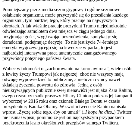
Pomniejszany przez media sezon grypowy i ogólne sezonowe
osłabienie organizmu, może przyczynić się do przesilenia każdego
organizmu, tym bardziej tego, który pracuje na najwyższych
obrotach. A tak właśnie pracuje prezydent Trump niejednokrotnie
odwiedzając samolotem dwa miejsca w ciągu jednego dnia,
przyjmując gości, wygłaszając przemówienia, spotykając się
doradcami, podejmując decyzje. To nie jest życie 74-letniego
emeryta wygrzewającego się na ławeczce w parku, to jest
najbardziej intensywna praca autentycznie zaangażowanego
przywódcy potężnego państwa świata.
Wobec wiadomości o „zachorowaniu na koronawirusa”, wiele osób
z lewicy życzy Trumpowi jak najgorzej, choć nie wszyscy mają
odwagę wypowiedzieć to publicznie, a nieliczni cynicy nawet
składają życzenia powrotu do zdrowia. Jedną z osób
nieukrywających publicznie swej nienawiści jest nijaka Zara Rahim,
swego czasu rzecznik prasowy Hillary Clinton podczas jej kampanii
wyborczej w 2016 roku oraz członek Białego Domu w czasie
prezydentury Baraka Obamy. W swoim tweeecie Rahim napisała
wprost „Życzę sobie tego, aby on umarł” („
I hope he dies
„) Twittter
nie usunał wpisu, pomimo że jest on najczystszym przypadkiem
przekroczenia jasno określonych przepisów samego Twittera.