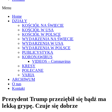
Menu
Home
DZIAŁY
KOŚCIÓŁ NA ŚWIECIE
KOŚCIÓŁ W USA
KOŚCIÓŁ W POLSCE
WYDARZENIA NA ŚWIECIE
WYDARZENIA W USA
WYDARZENIA W POLSCE
PUBLICYSTYKA
KORONAWIRUS
VIDEOS – Coronavirus
KRESY
POLECANE
VARIA
ARCHIWUM
O nas
Kontakt
Prezydent Trump przeziębił się bądź ma
lekką grypę. Czuje się dobrze