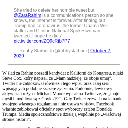
She tried to delete her horrible tweet but
@ZaraRahim
is a communications person so she
knows, the internet is forever. After finding out
Trump had coronavirus, the former Obama WH
staffer and Clinton National Spokeswoman
tweeted „I hope he dies”.
pic.twitter.com/ZQ9cRjb7P7
— Robby Starbuck (@robbystarbuck)
October 2,
2020
W ślad za Rahim poszedł kandydat z Kaliforni do Kongresu, nijaki
Steve Cox, który napisał, że „Mam nadzieję, że oboje umrą”.
Twitter nie zablokował również i tego wpisu oraz całej serii
wpisujących podobne szczere życzenia. Podobnie, lewicowy
aktywista i reżyser Michael Moore wpisał na Twitterze, że „moje
myśli i modlitwa są z Covid-19”. Gdy Twitter zezwala na łamanie
swojego własnego regulaminu i nie usuwa wpisów, Facebook
właśnie zablokował oficjalny spot wyborczy sztabu Donalda
Trumpa. Media społecznościowe działają wspólnie po „właściwej
stronie historii”.