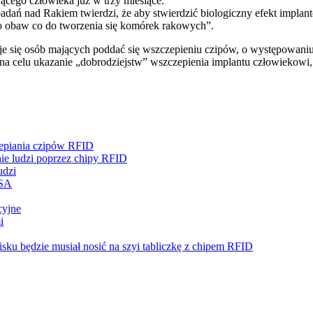
ącego człowieka już w trzy miesiące.
ń nad Rakiem twierdzi, że aby stwierdzić biologiczny efekt implantów
 do obaw co do tworzenia się komórek rakowych”.
muje się osób mających poddać się wszczepieniu czipów, o występowan
 celu ukazanie „dobrodziejstw” wszczepienia implantu człowiekowi, 
epiania czipów RFID
ie ludzi poprzez chipy RFID
udzi
USA
cyjne
i
isku będzie musiał nosić na szyi tabliczkę z chipem RFID