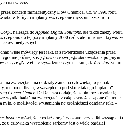
ych na świecie.
h przez koncern farmaceutyczny Dow Chemical Co. w 1996 roku.
 świata, w których implanty wszczepione myszom i szczurom
 Corp.
, należąca do
Applied Digital Solutions
, ale także zależy wielu
wszczepiono do tej pory implanty 2000 osób, ale firma nie ukrywa, że
la celów medycznych.
nak wiele mówiący jest fakt, iż zatwierdzenie urządzenia przez
ygodnie później zrezygnował ze swojego stanowiska, a po pięciu
owiada, że „Nawet nie słyszałem o czymś takim jak
VeriChip
zanim
ań na zwierzętach na oddziaływanie na człowieka, to jednak
ny, nie poddałby się wszczepieniu pod skórę takiego implantu” –
ring Cancer Center
. Dr Benezra dodaje, że zanim rozpocznie się
e wyniki badań na zwierzętach, z całą pewnością są one dla mnie
m.in. o możliwości wystąpienia najgroźniejszej odmiany raka –
r Institute
mówi, że chociaż dotychczasowe przypadki wystąpienia
 że u człowieka wystąpienia sarkomy jest o wiele bardziej