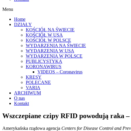
Menu
Home
DZIAŁY
KOŚCIÓŁ NA ŚWIECIE
KOŚCIÓŁ W USA
KOŚCIÓŁ W POLSCE
WYDARZENIA NA ŚWIECIE
WYDARZENIA W USA
WYDARZENIA W POLSCE
PUBLICYSTYKA
KORONAWIRUS
VIDEOS – Coronavirus
KRESY
POLECANE
VARIA
ARCHIWUM
O nas
Kontakt
Wszczepiane czipy RFID powodują raka – 
Amerykańska rządowa agencja
Centers for Disease Control and Pr