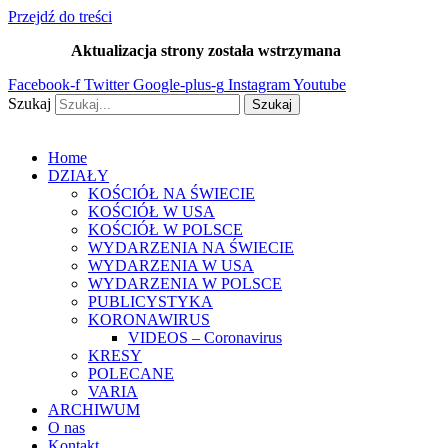
Przejdź do treści
Aktualizacja strony została wstrzymana
…
Facebook-f
Twitter
Google-plus-g
Instagram
Youtube
Szukaj
Szukaj
Home
DZIAŁY
KOŚCIÓŁ NA ŚWIECIE
KOŚCIÓŁ W USA
KOŚCIÓŁ W POLSCE
WYDARZENIA NA ŚWIECIE
WYDARZENIA W USA
WYDARZENIA W POLSCE
PUBLICYSTYKA
KORONAWIRUS
VIDEOS – Coronavirus
KRESY
POLECANE
VARIA
ARCHIWUM
O nas
Kontakt