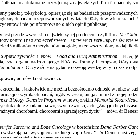
śnił badania dokonane przez jedną z największych firm farmaceutyczn
ny patolog-toksykolog, opierając się na badaniach przeprowadzonyc
logicznych badań przeprowadzonych w latach 90-tych w wielu krajach
ydentów i nie poinformowano o nich opinii publicznej.
est przede wszystkim największy jej producent, czyli firma
VeriChip
ody kontroli nad społeczeństwem. Jak twierdzi
VeriChip
, na świecie 
 gdzie 45 milionów Amerykanów mogłoby mieć wszczepiony nadajnik d
 do spraw żywności i leków –
Food and Drug Administration
– FDA, jed
ia, czyli organu nadzorującego FDA był Tommy Thompson, który dwa t
al Solutions
. Oczywiście na pytanie o swoją wiedzę w tym czasie odp
sprawie, odmówiła odpowiedzi.
zagrożenia, i jakkolwiek nie można bezpośrednio odnosić wyników bad
ormacji o wynikach badań, nigdy w życiu, ani ja ani nikt z mojej rodzi
ncer Biology Genetics Program
w nowojorskim
Memorial Sloan-Kette
ć dokładnie zbadane na większych zwierzętach. „Znając dotychczasow
żnymi chorobami, chorobami zagrażającym życiu” – mówi dr Benezra 
ter for Sarcoma and Bone Oncology
w bostońskim
Dana-Farber Cance
a wskazują na „wystąpienia realnego zagrożenia”. Dr Demetri ostrzega,