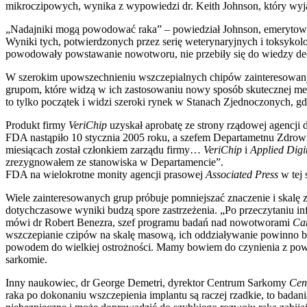
mikroczipowych, wynika z wypowiedzi dr. Keith Johnson, który wyja
„Nadajniki mogą powodować raka” – powiedział Johnson, emerytowa
Wyniki tych, potwierdzonych przez serię weterynaryjnych i toksyko
powodowały powstawanie nowotworu, nie przebiły się do wiedzy dec
W szerokim upowszechnieniu wszczepialnych chipów zainteresowany j
grupom, które widzą w ich zastosowaniu nowy sposób skutecznej met
to tylko początek i widzi szeroki rynek w Stanach Zjednoczonych,
Produkt firmy
VeriChip
uzyskał aprobatę ze strony rządowej agencji
FDA nastąpiło 10 stycznia 2005 roku, a szefem Departametnu Zdrow
miesiącach został członkiem zarządu firmy…
VeriChip
i
Applied Digit
zrezygnowałem ze stanowiska w Departamencie”.
FDA na wielokrotne monity agencji prasowej
Associated Press
w tej 
Wiele zainteresowanych grup próbuje pomniejszać znaczenie i skalę 
dotychczasowe wyniki budzą spore zastrzeżenia. „Po przeczytaniu inf
mówi dr Robert Benezra, szef programu badań nad nowotworami
Ca
wszczepianie czipów na skalę masową, ich oddziaływanie powinno by
powodem do wielkiej ostrożności. Mamy bowiem do czynienia z powa
sarkomie.
Inny naukowiec, dr George Demetri, dyrektor Centrum Sarkomy
Cen
raka po dokonaniu wszczepienia implantu są raczej rzadkie, to badani