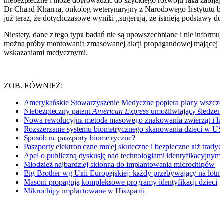
niebezpieczne i może doprowadzić do szybkiego rozwoju raka zabijaj
Dr Chand Khanna, onkolog weterynaryjny z Narodowego Instytutu bada
już teraz, że dotychczasowe wyniki „sugerują, że istnieją podstawy
Niestety, dane z tego typu badań nie są upowszechniane i nie infor
można próby montowania zmasowanej akcji propagandowej mającej na
wskazaniami medycznymi.
ZOB. RÓWNIEŻ:
Amerykańskie Stowarzyszenie Medyczne popiera plany wszcz
Niebezpieczny patent
American Express
umożliwiający śledzen
Nowa rewolucyjna metoda masowego znakowania zwierząt i l
Rozszerzanie systemu biometrycznego skanowania dzieci w 
Sposób na paszporty biometryczne?
Paszporty elektroniczne mniej skuteczne i bezpieczne niż trady
Apel o publiczną dyskusję nad technologiami identyfikacyjnym
Młodzież najbardziej skłonna do implantowania microchipów
Big Brother wg Unii Europejskiej: każdy przebywający na lotn
Masoni propagują kompleksowe programy identyfikacji dzieci
Mikrochipy implantowane w Hiszpanii