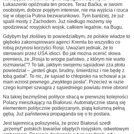
Łukaszenki opóźniała ten proces. Teraz Baćka, w swoim
osobistym, dobrze pojętym interesie, nie ma wyjścia i rzuca
się w objęcia Putina bezwarunkowo. Tym bardziej, że już
spalił mosty z Zachodem. Już niedługo możemy się
spodziewać rosyjskich wojsk, całkiem legalnie, na Bugu.
Gdybym był złośliwy to powiedziałbym, że polskie władze to
głęboko zakonspirowani agenci Kremla bo wszystko co
robią przynosi korzyści Rosji. Uważam jednak, że to
sterowani przez USA idioci
. Bo jak można ocenić słowa
premiera, że „Rosja to wrogie państwo, z którym nie warto
rozmawiać”? To tak, jakbym swojemu sąsiadowi zza płotu
powiedział – „jesteś głupi, brudny, śmierdzisz i nie będę z
tobą gadał”. To nic, że sąsiad to chłopisko na schował a ja
mam wzrost pewnego „zwykłego posła”. Przecież w razie
czego kumpel szwagra z sąsiedniego powiatu mnie obroni!
Na takiej bezmyślnej polityce stracą w pierwszej kolejności
Polacy mieszkający na Białorusi. Automatycznie staną się
elementem politycznie podejrzanym, piątą kolumną pełną
gębą. Już państwowa propaganda się o to postara.
Jest tajemnicą poliszynela, że przez Białoruś szedł
„przemyt” polskich towarów objętych rosyjskim, odwetowym