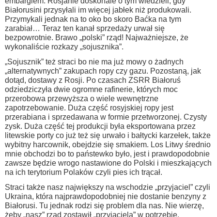
embargiem. Rosjanie doskonale o tym wiedzieli, gdy
Białorusini przysyłali im więcej jabłek niż produkowali.
Przymykali jednak na to oko bo skoro Baćka na tym
zarabiał… Teraz ten kanał sprzedaży urwał się
bezpowrotnie. Brawo „polski” rząd! Najważniejsze, że
wykonaliście rozkazy „sojusznika”.
„Sojusznik” też straci bo nie ma już mowy o żadnych
„alternatywnych” zakupach ropy czy gazu. Pozostaną, jak
dotąd, dostawy z Rosji. Po czasach ZSRR Białoruś
odziedziczyła dwie ogromne rafinerie, których moc
przerobowa przewyższa o wiele wewnętrzne
zapotrzebowanie. Duża część rosyjskiej ropy jest
przerabiana i sprzedawana w formie przetworzonej. Czysty
zysk. Duża część tej produkcji była eksportowana przez
litewskie porty co już też się urwało i bałtycki karzełek, także
wybitny harcownik, obejdzie się smakiem. Los Litwy średnio
mnie obchodzi bo to państewko było, jest i prawdopodobnie
zawsze będzie wrogo nastawione do Polski i mieszkających
na ich terytorium Polaków czyli pies ich trącał.
Straci także nasz największy na wschodzie „przyjaciel” czyli
Ukraina, która najprawdopodobniej nie dostanie benzyny z
Białorusi. Tu jednak rodzi się problem dla nas. Nie wierzę,
żeby „nasz” rząd zostawił „przyjaciela” w potrzebie.