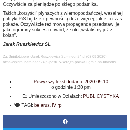
Oczywiście za pieniądze polskiego podatnika.
Takich „korzyści” płynących z wiernopoddańczej, wasalnej
polityki PiS będzie z pewnością dużo więcej, jakie to czas
pokaże. Oczywiście reżimowa propaganda przedstawi je
jako ogromny sukces i dowód, że oto „wstaliśmy już z
kolan”.
Jarek Ruszkiewicz SL
Za: SpiritoLibero -Jarek Ruszkiewicz SL – neon24.pl (08.09.2020) |
https://spiritolibero.neon24.pl/post/157492,co-polska-ugrala-na-bialorusi
Powyższy tekst dodano:
2020-09-10
o godzinie
1:30 pm
Umieszczono w Działach:
PUBLICYSTYKA
TAGI:
belarus
,
IV rp