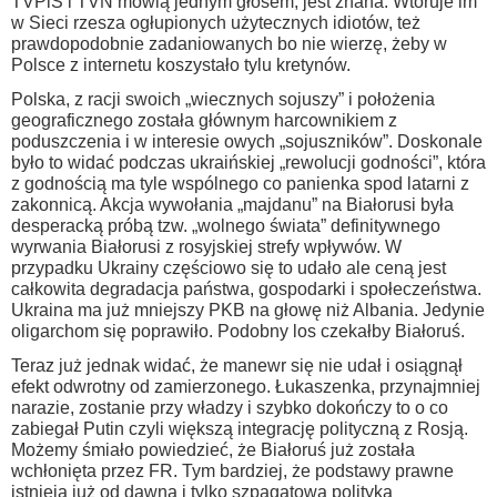
TVPiS i TVN mówią jednym głosem, jest znana. Wtóruje im
w Sieci rzesza ogłupionych użytecznych idiotów, też
prawdopodobnie zadaniowanych bo nie wierzę, żeby w
Polsce z internetu koszystało tylu kretynów.
Polska, z racji swoich „wiecznych sojuszy” i położenia
geograficznego została głównym harcownikiem z
poduszczenia i w interesie owych „sojuszników”. Doskonale
było to widać podczas ukraińskiej „rewolucji godności”, która
z godnością ma tyle wspólnego co panienka spod latarni z
zakonnicą. Akcja wywołania „majdanu” na Białorusi była
desperacką próbą tzw. „wolnego świata” definitywnego
wyrwania Białorusi z rosyjskiej strefy wpływów. W
przypadku Ukrainy częściowo się to udało ale ceną jest
całkowita degradacja państwa, gospodarki i społeczeństwa.
Ukraina ma już mniejszy PKB na głowę niż Albania. Jedynie
oligarchom się poprawiło. Podobny los czekałby Białoruś.
Teraz już jednak widać, że manewr się nie udał i osiągnął
efekt odwrotny od zamierzonego. Łukaszenka, przynajmniej
narazie, zostanie przy władzy i szybko dokończy to o co
zabiegał Putin czyli większą integrację polityczną z Rosją.
Możemy śmiało powiedzieć, że Białoruś już została
wchłonięta przez FR. Tym bardziej, że podstawy prawne
istnieją już od dawna i tylko szpagatowa polityka