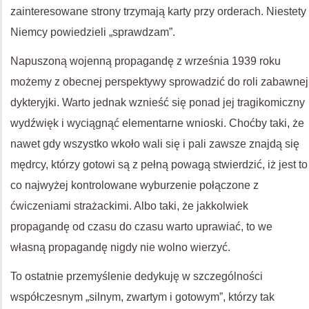
zainteresowane strony trzymają karty przy orderach. Niestety
Niemcy powiedzieli „sprawdzam”.
Napuszoną wojenną propagandę z września 1939 roku
możemy z obecnej perspektywy sprowadzić do roli zabawnej
dykteryjki. Warto jednak wznieść się ponad jej tragikomiczny
wydźwięk i wyciągnąć elementarne wnioski. Choćby taki, że
nawet gdy wszystko wkoło wali się i pali zawsze znajdą się
mędrcy, którzy gotowi są z pełną powagą stwierdzić, iż jest to
co najwyżej kontrolowane wyburzenie połączone z
ćwiczeniami strażackimi. Albo taki, że jakkolwiek
propagandę od czasu do czasu warto uprawiać, to we
własną propagandę nigdy nie wolno wierzyć.
To ostatnie przemyślenie dedykuję w szczególności
współczesnym „silnym, zwartym i gotowym”, którzy tak