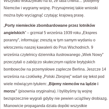
Wszystko wskazywało na to, że lada chwila… pobijemy
Niemców i wygramy wojnę. Przynajmniej takie wnioski
można było wyciągnąć czytając krajową prasę.
„
Porty niemieckie zbombardowane przez lotników
angielskich
” – grzmiał 5 września 1939 roku „Ekspres
poranny”, informując zresztą w tym samym wydaniu o
wkroczeniu naszej kawalerii do Prus Wschodnich. 9
września czytelnicy dziennika ilustrowanego „Wiek Nowy”
przeczytali o zabójczo skutecznym rajdzie brytyjskich
bombowców na przemysłowe zaplecze Berlina. Jeszcze 14
września na czołówkę „Polski Zbrojnej” wdarł się tekst pod
wiele mówiącym tytułem: „
Bijemy niemców na lądzie i
morzu”
(pisownia oryginalna). I bylibyśmy tą wojnę
bezsprzecznie wygrali gdyby nie pewien uciążliwy drobiazg.
Mianowicie propaganda działa dopóki wszystkie