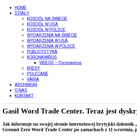
HOME
DZIAŁY
KOŚCIÓŁ NA ŚWIECIE
KOŚCIÓŁ W USA
KOŚCIÓŁ W POLSCE
WYDARZENIA NA ŚWIECIE
WYDARZENIA W USA
WYDARZENIA W POLSCE
PUBLICYSTYKA
KORONAWIRUS
VIDEOS – Coronavirus
KRESY
POLECANE
VARIA
ARCHIWUM
O NAS
KONTAKT
Gasił Word Trade Center. Teraz jest dyskr
Jak informuje na swojej stronie internetowej brytyjski dzienni
Ground Zero Word Trade Center po zamachach z 11 września, 