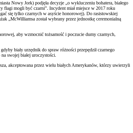
iasta Nowy Jork) podjęła decyzje „o wykluczeniu bohatera, białego
y flagi mogli być czarni”. Incydent miał miejsce w 2017 roku
ć się tylko czarnych w asyście honorowej). Do rasistowskiej
rażak „McWilliamsa został wybrany przez jednostkę ceremonialną
onorowej, aby wzmocnić tożsamość i poczucie dumy czarnych,
 gdyby biały urzędnik do spraw różności przepędził czarnego
na swojej białej uroczystości.
sza, akceptowana przez wielu białych Amerykanów, którzy uwierzyli