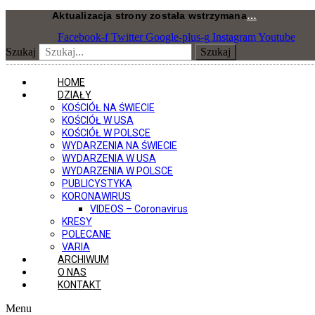
Przejdź
Aktualizacja strony została wstrzymana
…
do
Facebook-f
Twitter
Google-plus-g
Instagram
Youtube
treści
Szukaj
Szukaj
HOME
DZIAŁY
KOŚCIÓŁ NA ŚWIECIE
KOŚCIÓŁ W USA
KOŚCIÓŁ W POLSCE
WYDARZENIA NA ŚWIECIE
WYDARZENIA W USA
WYDARZENIA W POLSCE
PUBLICYSTYKA
KORONAWIRUS
VIDEOS – Coronavirus
KRESY
POLECANE
VARIA
ARCHIWUM
O NAS
KONTAKT
Menu