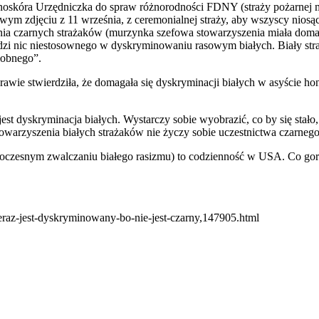
rnoskóra Urzędniczka do spraw różnorodności FDNY (straży pożarnej m
wym zdjęciu z 11 września, z ceremonialnej straży, aby wszyscy niosąc
ia czarnych strażaków (murzynka szefowa stowarzyszenia miała domaga
widzi nic niestosownego w dyskryminowaniu rasowym białych. Biały st
łobnego”.
awie stwierdziła, że domagała się dyskryminacji białych w asyście h
t dyskryminacja białych. Wystarczy sobie wyobrazić, co by się stało,
towarzyszenia białych strażaków nie życzy sobie uczestnictwa czarnego 
oczesnym zwalczaniu białego rasizmu) to codzienność w USA. Co gor
r-teraz-jest-dyskryminowany-bo-nie-jest-czarny,147905.html