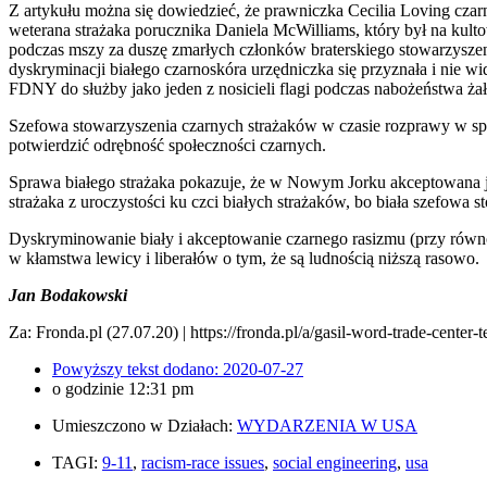
Z artykułu można się dowiedzieć, że prawniczka Cecilia Loving cza
weterana strażaka porucznika Daniela McWilliams, który był na kulto
podczas mszy za duszę zmarłych członków braterskiego stowarzyszen
dyskryminacji białego czarnoskóra urzędniczka się przyznała i nie 
FDNY do służby jako jeden z nosicieli flagi podczas nabożeństwa ża
Szefowa stowarzyszenia czarnych strażaków w czasie rozprawy w spr
potwierdzić odrębność społeczności czarnych.
Sprawa białego strażaka pokazuje, że w Nowym Jorku akceptowana jes
strażaka z uroczystości ku czci białych strażaków, bo biała szefowa s
Dyskryminowanie biały i akceptowanie czarnego rasizmu (przy równ
w kłamstwa lewicy i liberałów o tym, że są ludnością niższą rasowo.
Jan Bodakowski
Za: Fronda.pl (27.07.20) | https://fronda.pl/a/gasil-word-trade-cente
Powyższy tekst dodano:
2020-07-27
o godzinie
12:31 pm
Umieszczono w Działach:
WYDARZENIA W USA
TAGI:
9-11
,
racism-race issues
,
social engineering
,
usa