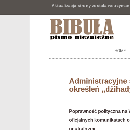
Aktualizacja strony została wstrzyman
HOME
Administracyjne 
określeń „dżihady
Poprawność polityczna na W
oficjalnych komunikatach ok
neutralnymi.