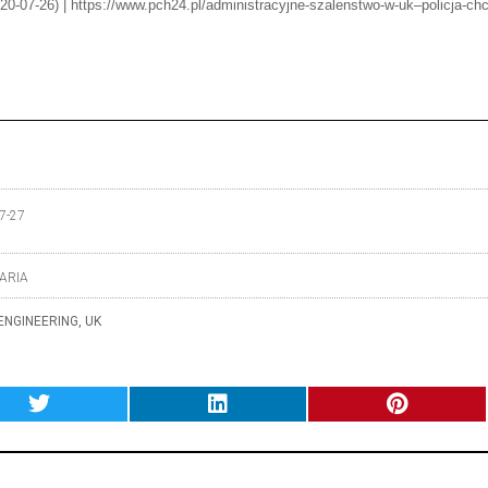
020-07-26) | https://www.pch24.pl/administracyjne-szalenstwo-w-uk–policja-c
7-27
ARIA
ENGINEERING
,
UK