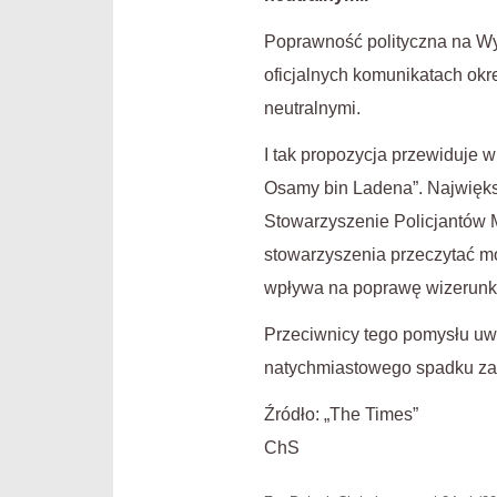
Poprawność polityczna na Wys
oficjalnych komunikatach okreś
neutralnymi.
I tak propozycja przewiduje w
Osamy bin Ladena”. Najwięks
Stowarzyszenie Policjantów 
stowarzyszenia przeczytać moż
wpływa na poprawę wizerunku
Przeciwnicy tego pomysłu uwa
natychmiastowego spadku zaufa
Źródło: „The Times”
ChS