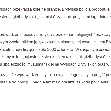
pach przekracza kolejne granice. Brytyjska policja proponuje
lenia „dżihadysta” i „islamista”. zastąpić pojęciami łagodniejsz
prowadzenie pojęć „terrorysta z przekonań religijnych” oraz „w
zym zwolennikiem językowo-administracyjnej rewolucji jest Br
Muzułmanów liczące około 3000 członków. W oficjalnym oświa
emy m.in., „pojawienie się określeń takich jak „dżihadysta” czy
 społeczności muzułmańskiej na Wyspach Brytyjskich oraz w 
żają, że wprowadzenie tych „ nowych i łagodzących pojęć” prz
nia do policji. Upadnie też mit o prestiżu zawodu policjanta.