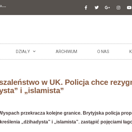
a
…
DZIAŁY
ARCHIWUM
O NAS
K
szaleństwo w UK. Policja chce rezy
sta” i „islamista”
yspach przekracza kolejne granice. Brytyjska policja pro
reślenia „dżihadysta” i „islamista”. zastąpić pojęciami łago