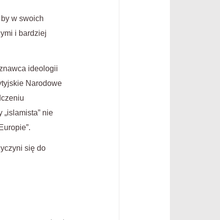
, by w swoich
ymi i bardziej
yznawca ideologii
ytyjskie Narodowe
dczeniu
 „islamista” nie
Europie”.
yczyni się do