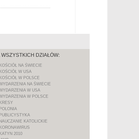
A WSZYSTKICH DZIAŁÓW:
KOŚCIÓŁ NA ŚWIECIE
KOŚCIÓŁ W USA
KOŚCIÓŁ W POLSCE
WYDARZENIA NA ŚWIECIE
WYDARZENIA W USA
WYDARZENIA W POLSCE
KRESY
POLONIA
PUBLICYSTYKA
NAUCZANIE KATOLICKIE
KORONAWIRUS
KATYN 2010