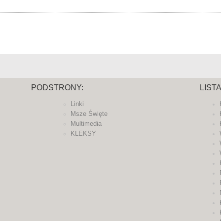
PODSTRONY:
LIST
Linki
Msze Święte
Multimedia
KLEKSY