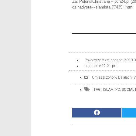
Za: PoloniaChristiana – pch24.pl (2
dzihadysta-i-islamista,77435,i.html
Powyższy tekst dodano:
2020-0
o godzinie
12:31 pm
Umieszczono w Działach:
V
TAGI:
ISLAM
,
PC
,
SOCIAL 