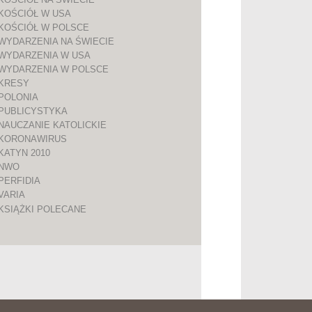
KOŚCIÓŁ W USA
KOŚCIÓŁ W POLSCE
WYDARZENIA NA ŚWIECIE
WYDARZENIA W USA
WYDARZENIA W POLSCE
KRESY
POLONIA
PUBLICYSTYKA
NAUCZANIE KATOLICKIE
KORONAWIRUS
KATYN 2010
NWO
PERFIDIA
VARIA
KSIĄŻKI POLECANE