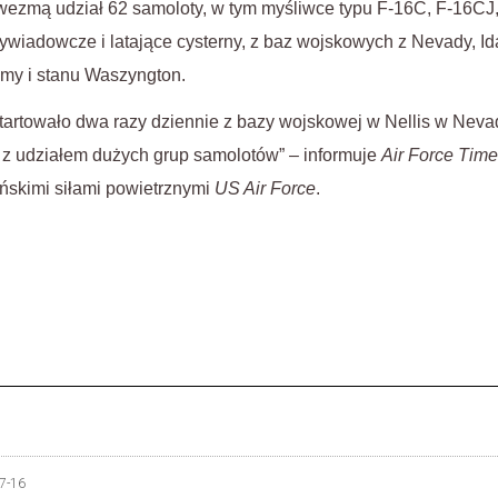
ezmą udział 62 samoloty, w tym myśliwce typu F-16C, F-16CJ
wiadowcze i latające cysterny, z baz wojskowych z Nevady, Id
omy i stanu Waszyngton.
artowało dwa razy dziennie z bazy wojskowej w Nellis w Nevad
 z udziałem dużych grup samolotów” – informuje
Air Force Tim
ńskimi siłami powietrznymi
US Air Force
.
7-16