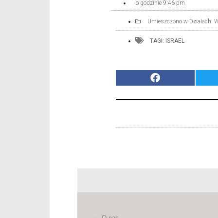
o godzinie
9:46 pm
Umieszczono w Działach:
W
TAGI:
ISRAEL
O nas