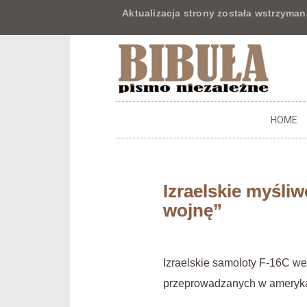
Aktualizacja strony została wstrzyman
HOME
Izraelskie myśli
wojnę”
Izraelskie samoloty F-16C w
przeprowadzanych w amerykań