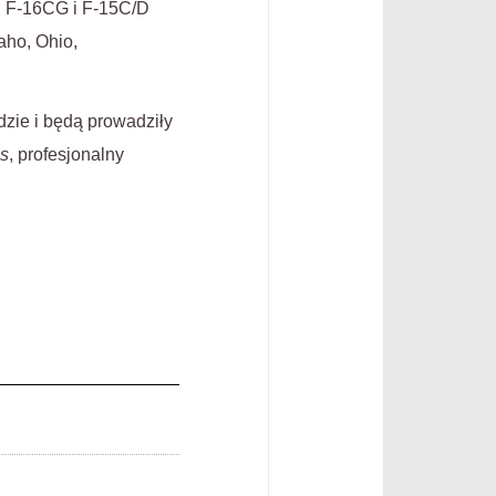
, F-16CG i F-15C/D
aho, Ohio,
zie i będą prowadziły
es
, profesjonalny