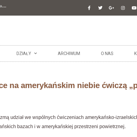
a
…
DZIAŁY
ARCHIWUM
O NAS
K
wce na amerykańskim niebie ćwiczą „
ezmą udział we wspólnych ćwiczeniach amerykańsko-izraelski
skich bazach i w amerykańskiej przestrzeni powietrznej.