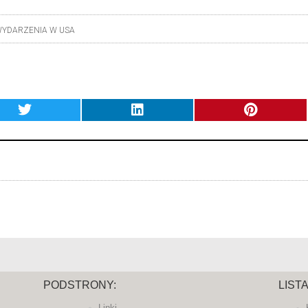
YDARZENIA W USA
PODSTRONY:
LIST
Linki