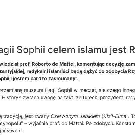
agii Sophii celem islamu jest
 powiedział prof. Roberto de Mattei, komentując decyzję za
zantyjskiej, radykalni islamiści będą dążyć do zdobycia R
ophii i jestem bardzo zasmucony”.
 przemianą muzeum Hagii Sophii w meczet, ale czego inneg
 Historyk zwraca uwagę na fakt, że turecki prezydent, rad
ą tradycją, jest zwany
Czerwonym Jabłkiem
(
Kizil-Elma
). 
ynopolu” – wyjaśnia prof. de Mattei. Po zdobyciu Konstan
ijaństwem.