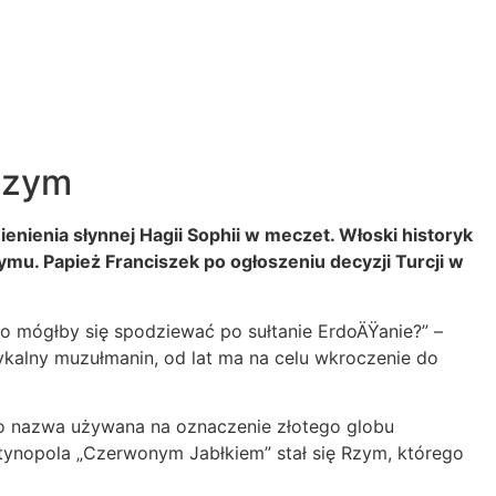
 Rzym
mienienia słynnej Hagii Sophii w meczet. Włoski historyk
zymu. Papież Franciszek po ogłoszeniu decyzji Turcji w
o mógłby się spodziewać po sułtanie ErdoÄŸanie?” –
ykalny muzułmanin, od lat ma na celu wkroczenie do
To nazwa używana na oznaczenie złotego globu
tynopola „Czerwonym Jabłkiem” stał się Rzym, którego