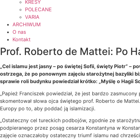
KRESY
POLECANE
VARIA
ARCHIWUM
O nas
Kontakt
Prof. Roberto de Mattei: Po H
„Cel islamu jest jasny – po świętej Sofii, święty Piotr” –
ostrzega, że po ponownym zajęciu starożytnej bazyliki bi
sprawie roli budynku powiedział krótko: „Myślę o Hagii S
„Papież Franciszek powiedział, że jest bardzo zasmucony
skomentował słowa ojca świętego prof. Roberto de Mattei.
Europy po to, aby poddać ją islamizacji.
„Ostateczny cel tureckich podbojów, zgodnie ze starożytn
podpieranego przez posąg cesarza Konstantyna w Konstant
zajęcie oznaczałoby ostateczny triumf islamu nad chrześc