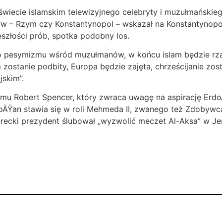
świecie islamskim telewizyjnego celebryty i muzułmańskie
rw – Rzym czy Konstantynopol – wskazał na Konstantynopol
złości prób, spotka podobny los.
o pesymizmu wśród muzułmanów, w końcu islam będzie rząd
ostanie podbity, Europa będzie zajęta, chrześcijanie zost
skim”.
mu Robert Spencer, który zwraca uwagę na aspirację ErdoÄŸ
ÄŸan stawia się w roli Mehmeda II, zwanego też Zdobywcą,
ecki prezydent ślubował „wyzwolić meczet Al-Aksa” w Jero