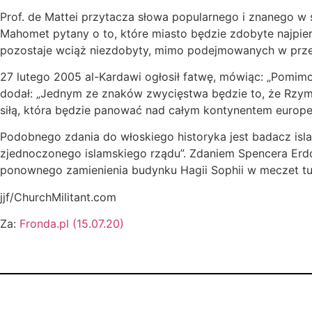
Prof. de Mattei przytacza słowa popularnego i znanego w 
Mahomet pytany o to, które miasto będzie zdobyte najpie
pozostaje wciąż niezdobyty, mimo podejmowanych w przes
27 lutego 2005 al-Kardawi ogłosił fatwę, mówiąc: „Pomim
dodał: „Jednym ze znaków zwycięstwa będzie to, że Rzym z
siłą, która będzie panować nad całym kontynentem europej
Podobnego zdania do włoskiego historyka jest badacz isla
zjednoczonego islamskiego rządu”. Zdaniem Spencera Erdo
ponownego zamienienia budynku Hagii Sophii w meczet tur
jjf/ChurchMilitant.com
Za:
Fronda.pl (15.07.20)