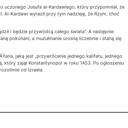
go uczonego Jusufa al-Kardawiego, który przypomniał, że
. Al-Kardawi wyraził przy tym nadzieję, że Rzym, choć
ził i będzie przywódcą całego świata”. A następnie
aną pokonani, a muzułmanie urosną liczebnie i staną się
ana, jaką jest „przywrócenie jednego kalifatu, jednego
 który zajął Konstantynopol w roku 1453. Po ogłoszeniu
zolimie od Izraela.